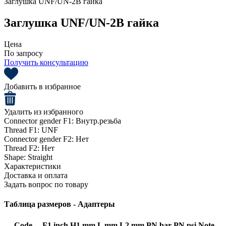
Заглушка UNF/UN-2B гайка
Заглушка UNF/UN-2B гайка
Цена
По запросу
Получить консультацию
Добавить в избранное
Удалить из избранного
Connector gender F1:
Внутр.резьба
Thread F1:
UNF
Connector gender F2:
Нет
Thread F2:
Нет
Shape:
Straight
Характеристики
Доставка и оплата
Задать вопрос по товару
Таблица размеров - Адаптеры
Code
F1 inch
H1 mm
L mm
L2 mm
PN bar
PN psi
Note