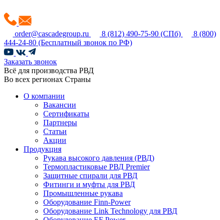
order@cascadegroup.ru
8 (812) 490-75-90
(СПб)
8 (800)
444-24-80
(Бесплатный звонок по РФ)
Заказать звонок
Всё для производства РВД
Во всех регионах Страны
О компании
Вакансии
Сертификаты
Партнеры
Статьи
Акции
Продукция
Рукава высокого давления (РВД)
Термопластиковые РВД Premier
Защитные спирали для РВД
Фитинги и муфты для РВД
Промышленные рукава
Оборудование Finn-Power
Оборудование Link Technology для РВД
Оборудование EF Power