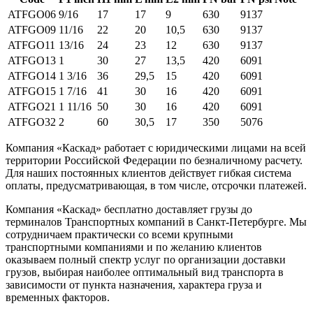
ATFGO06
9/16
17
17
9
630
9137
ATFGO09
11/16
22
20
10,5
630
9137
ATFGO11
13/16
24
23
12
630
9137
ATFGO13
1
30
27
13,5
420
6091
ATFGO14
1 3/16
36
29,5
15
420
6091
ATFGO15
1 7/16
41
30
16
420
6091
ATFGO21
1 11/16
50
30
16
420
6091
ATFGO32
2
60
30,5
17
350
5076
Компания «Каскад» работает с юридическими лицами на всей
территории Российской Федерации по безналичному расчету.
Для наших постоянных клиентов действует гибкая система
оплаты, предусматривающая, в том числе, отсрочки платежей.
Компания «Каскад» бесплатно доставляет грузы до
терминалов Транспортных компаний в Санкт-Петербурге. Мы
сотрудничаем практически со всеми крупными
транспортными компаниями и по желанию клиентов
оказываем полный спектр услуг по организации доставки
грузов, выбирая наиболее оптимальный вид транспорта в
зависимости от пункта назначения, характера груза и
временных факторов.