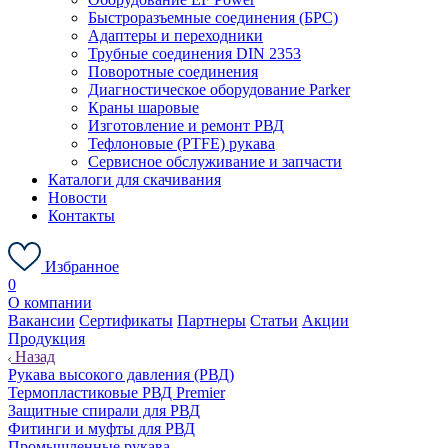
Быстроразъемные соединения (БРС)
Адаптеры и переходники
Трубные соединения DIN 2353
Поворотные соединения
Диагностическое оборудование Parker
Краны шаровые
Изготовление и ремонт РВД
Тефлоновые (PTFE) рукава
Сервисное обслуживание и запчасти
Каталоги для скачивания
Новости
Контакты
Избранное
0
О компании
Вакансии
Сертификаты
Партнеры
Статьи
Акции
Продукция
Назад
Рукава высокого давления (РВД)
Термопластиковые РВД Premier
Защитные спирали для РВД
Фитинги и муфты для РВД
Промышленные рукава