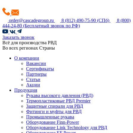
order@cascadegroup.ru
8 (812) 490-75-90
(СПб)
8 (800)
444-24-80
(Бесплатный звонок по РФ)
Заказать звонок
Всё для производства РВД
Во всех регионах Страны
О компании
Вакансии
Сертификаты
Партнеры
Статьи
Акции
Продукция
Рукава высокого давления (РВД)
Термопластиковые РВД Premier
Защитные спирали для РВД
Фитинги и муфты для РВД
Промышленные рукава
Оборудование Finn-Power
Оборудование Link Technology для РВД
Оборудование EF Power