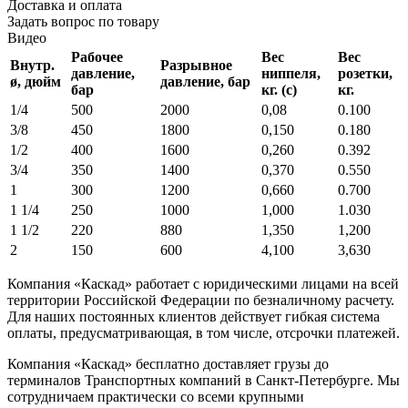
Доставка и оплата
Задать вопрос по товару
Видео
Рабочее
Вес
Вес
Внутр.
Разрывное
давление,
ниппеля,
розетки,
ø, дюйм
давление, бар
бар
кг. (с)
кг.
1/4
500
2000
0,08
0.100
3/8
450
1800
0,150
0.180
1/2
400
1600
0,260
0.392
3/4
350
1400
0,370
0.550
1
300
1200
0,660
0.700
1 1/4
250
1000
1,000
1.030
1 1/2
220
880
1,350
1,200
2
150
600
4,100
3,630
Компания «Каскад» работает с юридическими лицами на всей
территории Российской Федерации по безналичному расчету.
Для наших постоянных клиентов действует гибкая система
оплаты, предусматривающая, в том числе, отсрочки платежей.
Компания «Каскад» бесплатно доставляет грузы до
терминалов Транспортных компаний в Санкт-Петербурге. Мы
сотрудничаем практически со всеми крупными