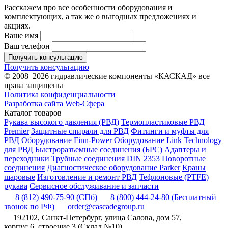
Расскажем про все особенности оборудования и
комплектующих, а так же о выгодных предложениях и
акциях.
Ваше имя
Ваш телефон
Получить консультацию
Получить консультацию
© 2008–2026 гидравлические компоненты «КАСКАД» все
права защищены
Политика конфиденциальности
Разработка сайта Web-Сфера
Каталог товаров
Рукава высокого давления (РВД)
Термопластиковые РВД
Premier
Защитные спирали для РВД
Фитинги и муфты для
РВД
Оборудование Finn-Power
Оборудование Link Technology
для РВД
Быстроразъемные соединения (БРС)
Адаптеры и
переходники
Трубные соединения DIN 2353
Поворотные
соединения
Диагностическое оборудование Parker
Краны
шаровые
Изготовление и ремонт РВД
Тефлоновые (PTFE)
рукава
Сервисное обслуживание и запчасти
8 (812) 490-75-90
(СПб)
8 (800) 444-24-80
(Бесплатный
звонок по РФ)
order@cascadegroup.ru
192102, Санкт-Петербург, улица Салова, дом 57,
корпус 6, строение 3 (Склад №10)