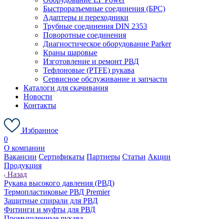
Быстроразъемные соединения (БРС)
Адаптеры и переходники
Трубные соединения DIN 2353
Поворотные соединения
Диагностическое оборудование Parker
Краны шаровые
Изготовление и ремонт РВД
Тефлоновые (PTFE) рукава
Сервисное обслуживание и запчасти
Каталоги для скачивания
Новости
Контакты
Избранное
0
О компании
Вакансии
Сертификаты
Партнеры
Статьи
Акции
Продукция
Назад
Рукава высокого давления (РВД)
Термопластиковые РВД Premier
Защитные спирали для РВД
Фитинги и муфты для РВД
Промышленные рукава