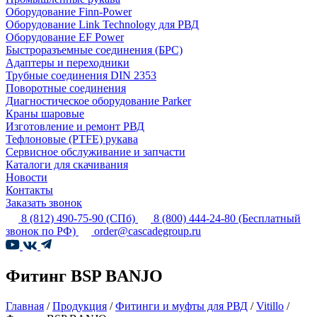
Оборудование Finn-Power
Оборудование Link Technology для РВД
Оборудование EF Power
Быстроразъемные соединения (БРС)
Адаптеры и переходники
Трубные соединения DIN 2353
Поворотные соединения
Диагностическое оборудование Parker
Краны шаровые
Изготовление и ремонт РВД
Тефлоновые (PTFE) рукава
Сервисное обслуживание и запчасти
Каталоги для скачивания
Новости
Контакты
Заказать звонок
8 (812) 490-75-90
(СПб)
8 (800) 444-24-80
(Бесплатный
звонок по РФ)
order@cascadegroup.ru
Фитинг BSP BANJO
Главная
/
Продукция
/
Фитинги и муфты для РВД
/
Vitillo
/