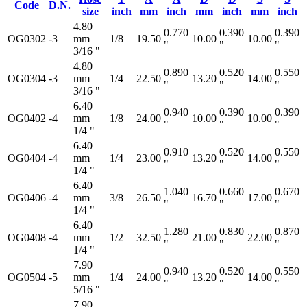
Code
D.N.
size
inch
mm
inch
mm
inch
mm
inch
4.80
0.770
0.390
0.390
OG0302
-3
mm
1/8
19.50
10.00
10.00
"
"
"
3/16 "
4.80
0.890
0.520
0.550
OG0304
-3
mm
1/4
22.50
13.20
14.00
"
"
"
3/16 "
6.40
0.940
0.390
0.390
OG0402
-4
mm
1/8
24.00
10.00
10.00
"
"
"
1/4 "
6.40
0.910
0.520
0.550
OG0404
-4
mm
1/4
23.00
13.20
14.00
"
"
"
1/4 "
6.40
1.040
0.660
0.670
OG0406
-4
mm
3/8
26.50
16.70
17.00
"
"
"
1/4 "
6.40
1.280
0.830
0.870
OG0408
-4
mm
1/2
32.50
21.00
22.00
"
"
"
1/4 "
7.90
0.940
0.520
0.550
OG0504
-5
mm
1/4
24.00
13.20
14.00
"
"
"
5/16 "
7.90