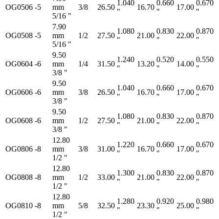
1.040
0.660
0.670
OG0506
-5
mm
3/8
26.50
16.70
17.00
"
"
"
5/16 "
7.90
1.080
0.830
0.870
OG0508
-5
mm
1/2
27.50
21.00
22.00
"
"
"
5/16 "
9.50
1.240
0.520
0.550
OG0604
-6
mm
1/4
31.50
13.20
14.00
"
"
"
3/8 "
9.50
1.040
0.660
0.670
OG0606
-6
mm
3/8
26.50
16.70
17.00
"
"
"
3/8 "
9.50
1.080
0.830
0.870
OG0608
-6
mm
1/2
27.50
21.00
22.00
"
"
"
3/8 "
12.80
1.220
0.660
0.670
OG0806
-8
mm
3/8
31.00
16.70
17.00
"
"
"
1/2 "
12.80
1.300
0.830
0.870
OG0808
-8
mm
1/2
33.00
21.00
22.00
"
"
"
1/2 "
12.80
1.280
0.920
0.980
OG0810
-8
mm
5/8
32.50
23.30
25.00
"
"
"
1/2 "