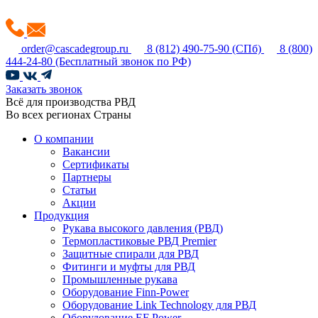
order@cascadegroup.ru
8 (812) 490-75-90
(СПб)
8 (800)
444-24-80
(Бесплатный звонок по РФ)
Заказать звонок
Всё для производства РВД
Во всех регионах Страны
О компании
Вакансии
Сертификаты
Партнеры
Статьи
Акции
Продукция
Рукава высокого давления (РВД)
Термопластиковые РВД Premier
Защитные спирали для РВД
Фитинги и муфты для РВД
Промышленные рукава
Оборудование Finn-Power
Оборудование Link Technology для РВД
Оборудование EF Power