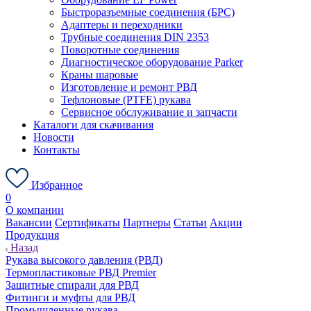
Быстроразъемные соединения (БРС)
Адаптеры и переходники
Трубные соединения DIN 2353
Поворотные соединения
Диагностическое оборудование Parker
Краны шаровые
Изготовление и ремонт РВД
Тефлоновые (PTFE) рукава
Сервисное обслуживание и запчасти
Каталоги для скачивания
Новости
Контакты
Избранное
0
О компании
Вакансии
Сертификаты
Партнеры
Статьи
Акции
Продукция
Назад
Рукава высокого давления (РВД)
Термопластиковые РВД Premier
Защитные спирали для РВД
Фитинги и муфты для РВД
Промышленные рукава