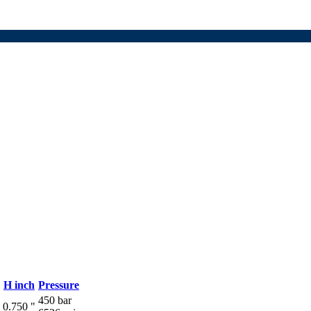
H inch
Pressure
450 bar
0.750 "