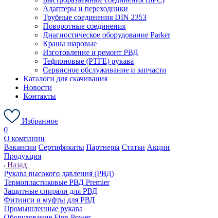
Адаптеры и переходники
Трубные соединения DIN 2353
Поворотные соединения
Диагностическое оборудование Parker
Краны шаровые
Изготовление и ремонт РВД
Тефлоновые (PTFE) рукава
Сервисное обслуживание и запчасти
Каталоги для скачивания
Новости
Контакты
Избранное
0
О компании
Вакансии
Сертификаты
Партнеры
Статьи
Акции
Продукция
Назад
Рукава высокого давления (РВД)
Термопластиковые РВД Premier
Защитные спирали для РВД
Фитинги и муфты для РВД
Промышленные рукава
Оборудование Finn-Power