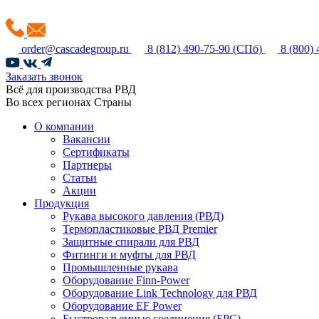
order@cascadegroup.ru
8 (812) 490-75-90
(СПб)
8 (800)
Заказать звонок
Всё для производства РВД
Во всех регионах Страны
О компании
Вакансии
Сертификаты
Партнеры
Статьи
Акции
Продукция
Рукава высокого давления (РВД)
Термопластиковые РВД Premier
Защитные спирали для РВД
Фитинги и муфты для РВД
Промышленные рукава
Оборудование Finn-Power
Оборудование Link Technology для РВД
Оборудование EF Power
Быстроразъемные соединения (БРС)