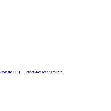
онок по РФ)
order@cascadegroup.ru