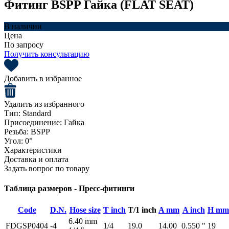
Фитинг BSPP Гайка (FLAT SEAT)
В наличии
Цена
По запросу
Получить консультацию
Добавить в избранное
Удалить из избранного
Тип:
Standard
Присоединение:
Гайка
Резьба:
BSPP
Угол:
0°
Характеристики
Доставка и оплата
Задать вопрос по товару
Таблица размеров - Пресс-фитинги
Code
D.N.
Hose size
T inch
T/1 inch
A mm
A inch
H mm
6.40 mm
FDGSP0404
-4
1/4
19.0
14.00
0.550 "
19