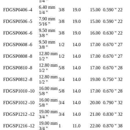
1/4 "
6.40 mm
FDGSP0406
-4
3/8
19.0
15.00
0.590 "
22
1/4 "
7.90 mm
FDGSP0506
-5
3/8
19.0
15.00
0.590 "
22
5/16 "
9.50 mm
FDGSP0606
-6
3/8
19.0
16.00
0.630 "
22
3/8 "
9.50 mm
FDGSP0608
-6
1/2
14.0
17.00
0.670 "
27
3/8 "
12.80 mm
FDGSP0808
-8
1/2
14.0
17.00
0.670 "
27
1/2 "
12.80 mm
FDGSP0810
-8
5/8
14.0
17.00
0.670 "
28
1/2 "
12.80 mm
FDGSP0812
-8
3/4
14.0
19.00
0.750 "
32
1/2 "
16.00 mm
FDGSP1010
-10
5/8
14.0
17.00
0.670 "
28
5/8 "
16.00 mm
FDGSP1012
-10
3/4
14.0
20.00
0.790 "
32
5/8 "
19.00 mm
FDGSP1212
-12
3/4
14.0
21.00
0.830 "
32
3/4 "
19.00 mm
FDGSP1216
-12
1
11.0
22.00
0.870 "
38
3/4 "