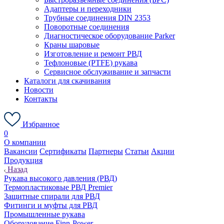
Адаптеры и переходники
Трубные соединения DIN 2353
Поворотные соединения
Диагностическое оборудование Parker
Краны шаровые
Изготовление и ремонт РВД
Тефлоновые (PTFE) рукава
Сервисное обслуживание и запчасти
Каталоги для скачивания
Новости
Контакты
Избранное
0
О компании
Вакансии
Сертификаты
Партнеры
Статьи
Акции
Продукция
Назад
Рукава высокого давления (РВД)
Термопластиковые РВД Premier
Защитные спирали для РВД
Фитинги и муфты для РВД
Промышленные рукава
Оборудование Finn-Power