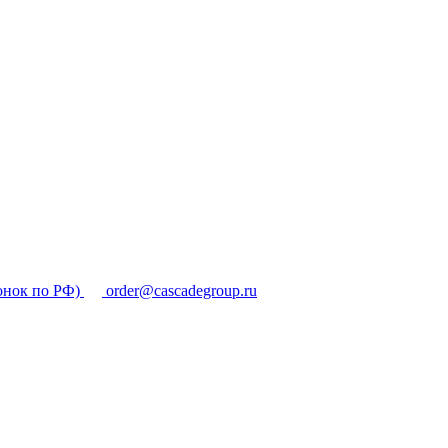
онок по РФ)
order@cascadegroup.ru