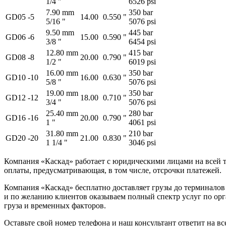
1/4 "
6526 psi
7.90 mm
350 bar
GD05
-5
14.00
0.550 "
5/16 "
5076 psi
9.50 mm
445 bar
GD06
-6
15.00
0.590 "
3/8 "
6454 psi
12.80 mm
415 bar
GD08
-8
20.00
0.790 "
1/2 "
6019 psi
16.00 mm
350 bar
GD10
-10
16.00
0.630 "
5/8 "
5076 psi
19.00 mm
350 bar
GD12
-12
18.00
0.710 "
3/4 "
5076 psi
25.40 mm
280 bar
GD16
-16
20.00
0.790 "
1 "
4061 psi
31.80 mm
210 bar
GD20
-20
21.00
0.830 "
1 1/4 "
3046 psi
Компания «Каскад» работает с юридическими лицами на всей т
оплаты, предусматривающая, в том числе, отсрочки платежей.
Компания «Каскад» бесплатно доставляет грузы до терминало
и по желанию клиентов оказываем полный спектр услуг по орга
груза и временных факторов.
Оставьте свой номер телефона и наш консультант ответит на в