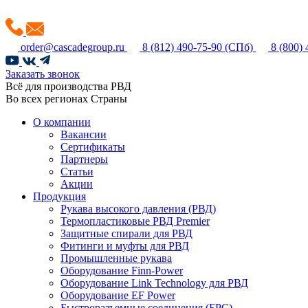
order@cascadegroup.ru
8 (812) 490-75-90
(СПб)
8 (800)
Заказать звонок
Всё для производства РВД
Во всех регионах Страны
О компании
Вакансии
Сертификаты
Партнеры
Статьи
Акции
Продукция
Рукава высокого давления (РВД)
Термопластиковые РВД Premier
Защитные спирали для РВД
Фитинги и муфты для РВД
Промышленные рукава
Оборудование Finn-Power
Оборудование Link Technology для РВД
Оборудование EF Power
Быстроразъемные соединения (БРС)