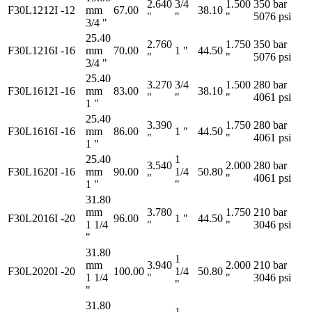
2.640
3/4
1.500
350 bar
F30L1212I
-12
mm
67.00
38.10
"
"
"
5076 psi
3/4 "
25.40
2.760
1.750
350 bar
F30L1216I
-16
mm
70.00
1 "
44.50
"
"
5076 psi
3/4 "
25.40
3.270
3/4
1.500
280 bar
F30L1612I
-16
mm
83.00
38.10
"
"
"
4061 psi
1 "
25.40
3.390
1.750
280 bar
F30L1616I
-16
mm
86.00
1 "
44.50
"
"
4061 psi
1 "
25.40
1
3.540
2.000
280 bar
F30L1620I
-16
mm
90.00
1/4
50.80
"
"
4061 psi
1 "
"
31.80
mm
3.780
1.750
210 bar
F30L2016I
-20
96.00
1 "
44.50
1 1/4
"
"
3046 psi
"
31.80
1
mm
3.940
2.000
210 bar
F30L2020I
-20
100.00
1/4
50.80
1 1/4
"
"
3046 psi
"
"
31.80
1