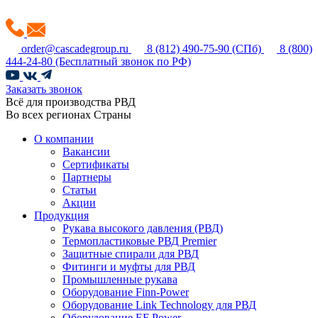
order@cascadegroup.ru
8 (812) 490-75-90
(СПб)
8 (800)
444-24-80
(Бесплатный звонок по РФ)
Заказать звонок
Всё для производства РВД
Во всех регионах Страны
О компании
Вакансии
Сертификаты
Партнеры
Статьи
Акции
Продукция
Рукава высокого давления (РВД)
Термопластиковые РВД Premier
Защитные спирали для РВД
Фитинги и муфты для РВД
Промышленные рукава
Оборудование Finn-Power
Оборудование Link Technology для РВД
Оборудование EF Power