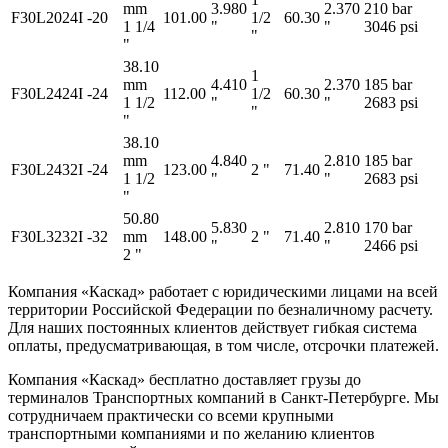
mm
3.980
2.370
210 bar
F30L2024I
-20
101.00
1/2
60.30
1 1/4
"
"
3046 psi
"
"
38.10
1
mm
4.410
2.370
185 bar
F30L2424I
-24
112.00
1/2
60.30
1 1/2
"
"
2683 psi
"
"
38.10
mm
4.840
2.810
185 bar
F30L2432I
-24
123.00
2 "
71.40
1 1/2
"
"
2683 psi
"
50.80
5.830
2.810
170 bar
F30L3232I
-32
mm
148.00
2 "
71.40
"
"
2466 psi
2 "
Компания «Каскад» работает с юридическими лицами на всей
территории Российской Федерации по безналичному расчету.
Для наших постоянных клиентов действует гибкая система
оплаты, предусматривающая, в том числе, отсрочки платежей.
Компания «Каскад» бесплатно доставляет грузы до
терминалов Транспортных компаний в Санкт-Петербурге. Мы
сотрудничаем практически со всеми крупными
транспортными компаниями и по желанию клиентов