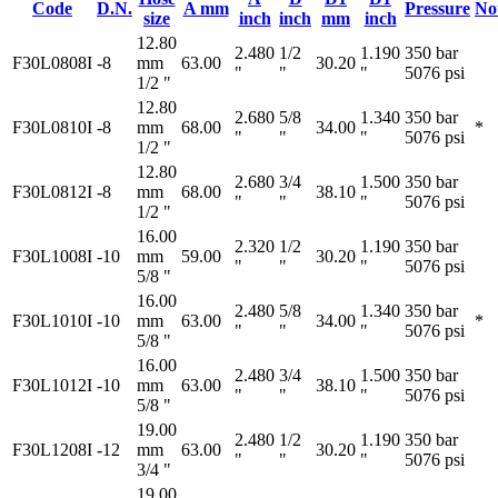
Code
D.N.
A mm
Pressure
No
size
inch
inch
mm
inch
12.80
2.480
1/2
1.190
350 bar
F30L0808I
-8
mm
63.00
30.20
"
"
"
5076 psi
1/2 "
12.80
2.680
5/8
1.340
350 bar
F30L0810I
-8
mm
68.00
34.00
*
"
"
"
5076 psi
1/2 "
12.80
2.680
3/4
1.500
350 bar
F30L0812I
-8
mm
68.00
38.10
"
"
"
5076 psi
1/2 "
16.00
2.320
1/2
1.190
350 bar
F30L1008I
-10
mm
59.00
30.20
"
"
"
5076 psi
5/8 "
16.00
2.480
5/8
1.340
350 bar
F30L1010I
-10
mm
63.00
34.00
*
"
"
"
5076 psi
5/8 "
16.00
2.480
3/4
1.500
350 bar
F30L1012I
-10
mm
63.00
38.10
"
"
"
5076 psi
5/8 "
19.00
2.480
1/2
1.190
350 bar
F30L1208I
-12
mm
63.00
30.20
"
"
"
5076 psi
3/4 "
19.00