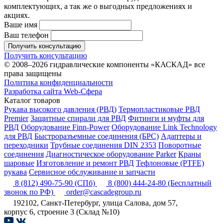
комплектующих, а так же о выгодных предложениях и
акциях.
Ваше имя
Ваш телефон
Получить консультацию
Получить консультацию
© 2008–2026 гидравлические компоненты «КАСКАД» все
права защищены
Политика конфиденциальности
Разработка сайта Web-Сфера
Каталог товаров
Рукава высокого давления (РВД)
Термопластиковые РВД
Premier
Защитные спирали для РВД
Фитинги и муфты для
РВД
Оборудование Finn-Power
Оборудование Link Technology
для РВД
Быстроразъемные соединения (БРС)
Адаптеры и
переходники
Трубные соединения DIN 2353
Поворотные
соединения
Диагностическое оборудование Parker
Краны
шаровые
Изготовление и ремонт РВД
Тефлоновые (PTFE)
рукава
Сервисное обслуживание и запчасти
8 (812) 490-75-90
(СПб)
8 (800) 444-24-80
(Бесплатный
звонок по РФ)
order@cascadegroup.ru
192102, Санкт-Петербург, улица Салова, дом 57,
корпус 6, строение 3 (Склад №10)