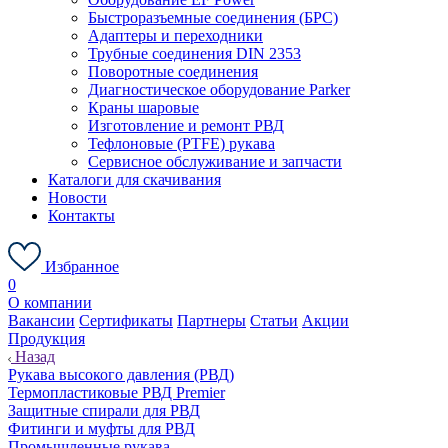
Быстроразъемные соединения (БРС)
Адаптеры и переходники
Трубные соединения DIN 2353
Поворотные соединения
Диагностическое оборудование Parker
Краны шаровые
Изготовление и ремонт РВД
Тефлоновые (PTFE) рукава
Сервисное обслуживание и запчасти
Каталоги для скачивания
Новости
Контакты
Избранное
0
О компании
Вакансии
Сертификаты
Партнеры
Статьи
Акции
Продукция
Назад
Рукава высокого давления (РВД)
Термопластиковые РВД Premier
Защитные спирали для РВД
Фитинги и муфты для РВД
Промышленные рукава