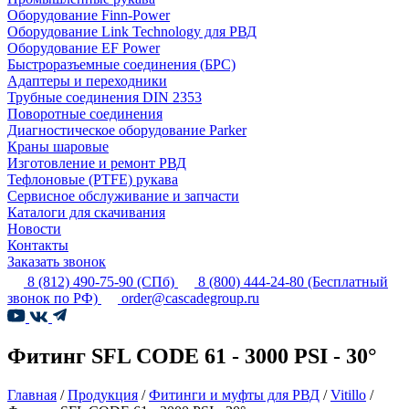
Оборудование Finn-Power
Оборудование Link Technology для РВД
Оборудование EF Power
Быстроразъемные соединения (БРС)
Адаптеры и переходники
Трубные соединения DIN 2353
Поворотные соединения
Диагностическое оборудование Parker
Краны шаровые
Изготовление и ремонт РВД
Тефлоновые (PTFE) рукава
Сервисное обслуживание и запчасти
Каталоги для скачивания
Новости
Контакты
Заказать звонок
8 (812) 490-75-90
(СПб)
8 (800) 444-24-80
(Бесплатный
звонок по РФ)
order@cascadegroup.ru
Фитинг SFL CODE 61 - 3000 PSI - 30°
Главная
/
Продукция
/
Фитинги и муфты для РВД
/
Vitillo
/