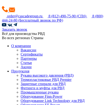
order@cascadegroup.ru
8 (812) 490-75-90
(СПб)
8 (800)
444-24-80
(Бесплатный звонок по РФ)
Заказать звонок
Всё для производства РВД
Во всех регионах Страны
О компании
Вакансии
Сертификаты
Партнеры
Статьи
Акции
Продукция
Рукава высокого давления (РВД)
Термопластиковые РВД Premier
Защитные спирали для РВД
Фитинги и муфты для РВД
Промышленные рукава
Оборудование Finn-Power
Оборудование Link Technology для РВД
Оборудование EF Power