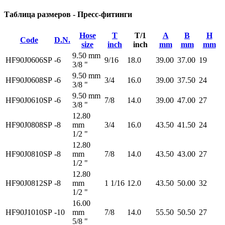
Таблица размеров - Пресс-фитинги
Hose
T
T/1
A
B
H
Code
D.N.
size
inch
inch
mm
mm
mm
9.50 mm
HF90J0606SP
-6
9/16
18.0
39.00
37.00
19
3/8 "
9.50 mm
HF90J0608SP
-6
3/4
16.0
39.00
37.50
24
3/8 "
9.50 mm
HF90J0610SP
-6
7/8
14.0
39.00
47.00
27
3/8 "
12.80
HF90J0808SP
-8
mm
3/4
16.0
43.50
41.50
24
1/2 "
12.80
HF90J0810SP
-8
mm
7/8
14.0
43.50
43.00
27
1/2 "
12.80
HF90J0812SP
-8
mm
1 1/16
12.0
43.50
50.00
32
1/2 "
16.00
HF90J1010SP
-10
mm
7/8
14.0
55.50
50.50
27
5/8 "