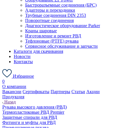
Быстроразъемные соединения (БРС)
Адаптеры и переходники
Трубные соединения DIN 2353
Поворотные соединения
Диагностическое оборудование Parker
Краны шаровые
Изготовление и ремонт РВД
Тефлоновые (PTFE) рукава
Сервисное обслуживание и запчасти
Каталоги для скачивания
Новости
Контакты
Избранное
0
О компании
Вакансии
Сертификаты
Партнеры
Статьи
Акции
Продукция
Назад
Рукава высокого давления (РВД)
Термопластиковые РВД Premier
Защитные спирали для РВД
Фитинги и муфты для РВД
Промышленные рукава