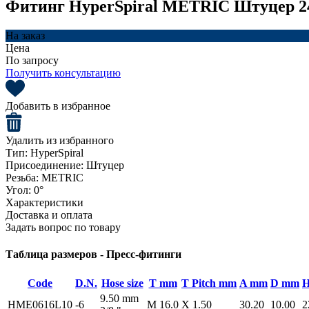
Фитинг HyperSpiral METRIC Штуцер 2
На заказ
Цена
По запросу
Получить консультацию
Добавить в избранное
Удалить из избранного
Тип:
HyperSpiral
Присоединение:
Штуцер
Резьба:
METRIC
Угол:
0°
Характеристики
Доставка и оплата
Задать вопрос по товару
Таблица размеров - Пресс-фитинги
Code
D.N.
Hose size
T mm
T Pitch mm
A mm
D mm
9.50 mm
HME0616L10
-6
M 16.0
X 1.50
30.20
10.00
2