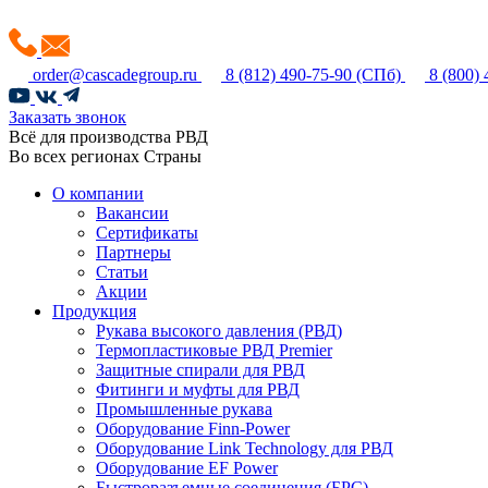
order@cascadegroup.ru
8 (812) 490-75-90
(СПб)
8 (800)
Заказать звонок
Всё для производства РВД
Во всех регионах Страны
О компании
Вакансии
Сертификаты
Партнеры
Статьи
Акции
Продукция
Рукава высокого давления (РВД)
Термопластиковые РВД Premier
Защитные спирали для РВД
Фитинги и муфты для РВД
Промышленные рукава
Оборудование Finn-Power
Оборудование Link Technology для РВД
Оборудование EF Power
Быстроразъемные соединения (БРС)