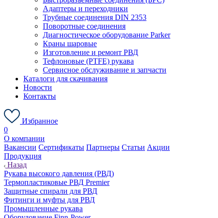
Адаптеры и переходники
Трубные соединения DIN 2353
Поворотные соединения
Диагностическое оборудование Parker
Краны шаровые
Изготовление и ремонт РВД
Тефлоновые (PTFE) рукава
Сервисное обслуживание и запчасти
Каталоги для скачивания
Новости
Контакты
Избранное
0
О компании
Вакансии
Сертификаты
Партнеры
Статьи
Акции
Продукция
Назад
Рукава высокого давления (РВД)
Термопластиковые РВД Premier
Защитные спирали для РВД
Фитинги и муфты для РВД
Промышленные рукава
Оборудование Finn-Power