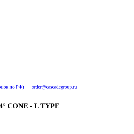
онок по РФ)
order@cascadegroup.ru
4° CONE - L TYPE