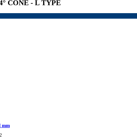
4° CONE - L TYPE
H mm
2