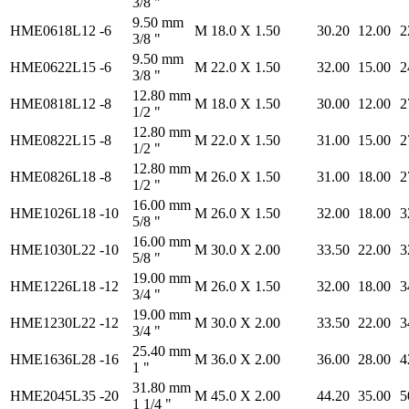
3/8 "
9.50 mm
HME0618L12
-6
M 18.0
X 1.50
30.20
12.00
2
3/8 "
9.50 mm
HME0622L15
-6
M 22.0
X 1.50
32.00
15.00
2
3/8 "
12.80 mm
HME0818L12
-8
M 18.0
X 1.50
30.00
12.00
2
1/2 "
12.80 mm
HME0822L15
-8
M 22.0
X 1.50
31.00
15.00
2
1/2 "
12.80 mm
HME0826L18
-8
M 26.0
X 1.50
31.00
18.00
2
1/2 "
16.00 mm
HME1026L18
-10
M 26.0
X 1.50
32.00
18.00
3
5/8 "
16.00 mm
HME1030L22
-10
M 30.0
X 2.00
33.50
22.00
3
5/8 "
19.00 mm
HME1226L18
-12
M 26.0
X 1.50
32.00
18.00
3
3/4 "
19.00 mm
HME1230L22
-12
M 30.0
X 2.00
33.50
22.00
3
3/4 "
25.40 mm
HME1636L28
-16
M 36.0
X 2.00
36.00
28.00
4
1 "
31.80 mm
HME2045L35
-20
M 45.0
X 2.00
44.20
35.00
5
1 1/4 "