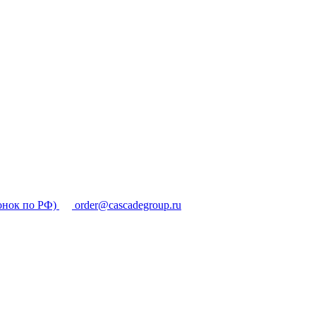
онок по РФ)
order@cascadegroup.ru