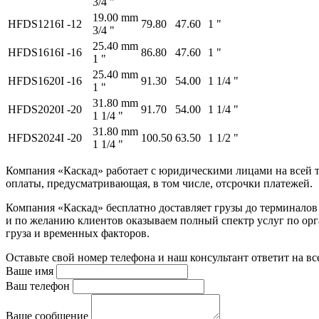
3/4 "
19.00 mm
HFDS1216I
-12
79.80
47.60
1 "
3/4 "
25.40 mm
HFDS1616I
-16
86.80
47.60
1 "
1 "
25.40 mm
HFDS1620I
-16
91.30
54.00
1 1/4 "
1 "
31.80 mm
HFDS2020I
-20
91.70
54.00
1 1/4 "
1 1/4 "
31.80 mm
HFDS2024I
-20
100.50
63.50
1 1/2 "
1 1/4 "
Компания «Каскад» работает с юридическими лицами на всей т
оплаты, предусматривающая, в том числе, отсрочки платежей.
Компания «Каскад» бесплатно доставляет грузы до терминало
и по желанию клиентов оказываем полный спектр услуг по орга
груза и временных факторов.
Оставьте свой номер телефона и наш консультант ответит на в
Ваше имя
Ваш телефон
Ваше сообщение