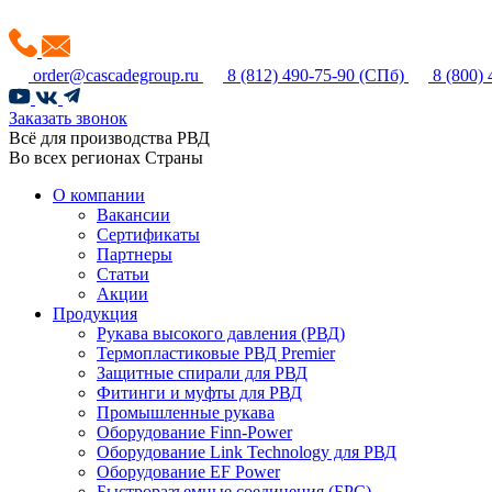
order@cascadegroup.ru
8 (812) 490-75-90
(СПб)
8 (800)
Заказать звонок
Всё для производства РВД
Во всех регионах Страны
О компании
Вакансии
Сертификаты
Партнеры
Статьи
Акции
Продукция
Рукава высокого давления (РВД)
Термопластиковые РВД Premier
Защитные спирали для РВД
Фитинги и муфты для РВД
Промышленные рукава
Оборудование Finn-Power
Оборудование Link Technology для РВД
Оборудование EF Power
Быстроразъемные соединения (БРС)