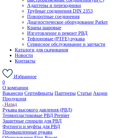
Адаптеры и переходники
Трубные соединения DIN 2353
Поворотные соединения
Диагностическое оборудование Parker
Краны шаровые
Изготовление и ремонт РВД
Тефлоновые (PTFE) рукава
Сервисное обслуживание и запчасти
Каталоги для скачивания
Новости
Контакты
Избранное
0
О компании
Вакансии
Сертификаты
Партнеры
Статьи
Акции
Продукция
Назад
Рукава высокого давления (РВД)
Термопластиковые РВД Premier
Защитные спирали для РВД
Фитинги и муфты для РВД
Промышленные рукава
Оборудование Finn-Power