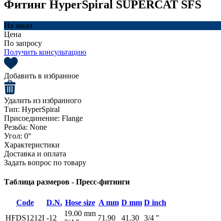
Фитинг HyperSpiral SUPERCAT SFS
На заказ
Цена
По запросу
Получить консультацию
Добавить в избранное
Удалить из избранного
Тип:
HyperSpiral
Присоединение:
Flange
Резьба:
None
Угол:
0°
Характеристики
Доставка и оплата
Задать вопрос по товару
Таблица размеров - Пресс-фитинги
Code
D.N.
Hose size
A mm
D mm
D inch
19.00 mm
HFDS1212I
-12
71.90
41.30
3/4 "