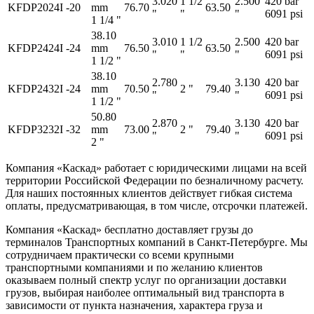
3.020
1 1/2
2.500
420 bar
KFDP2024I
-20
mm
76.70
63.50
"
"
"
6091 psi
1 1/4 "
38.10
3.010
1 1/2
2.500
420 bar
KFDP2424I
-24
mm
76.50
63.50
"
"
"
6091 psi
1 1/2 "
38.10
2.780
3.130
420 bar
KFDP2432I
-24
mm
70.50
2 "
79.40
"
"
6091 psi
1 1/2 "
50.80
2.870
3.130
420 bar
KFDP3232I
-32
mm
73.00
2 "
79.40
"
"
6091 psi
2 "
Компания «Каскад» работает с юридическими лицами на всей
территории Российской Федерации по безналичному расчету.
Для наших постоянных клиентов действует гибкая система
оплаты, предусматривающая, в том числе, отсрочки платежей.
Компания «Каскад» бесплатно доставляет грузы до
терминалов Транспортных компаний в Санкт-Петербурге. Мы
сотрудничаем практически со всеми крупными
транспортными компаниями и по желанию клиентов
оказываем полный спектр услуг по организации доставки
грузов, выбирая наиболее оптимальный вид транспорта в
зависимости от пункта назначения, характера груза и