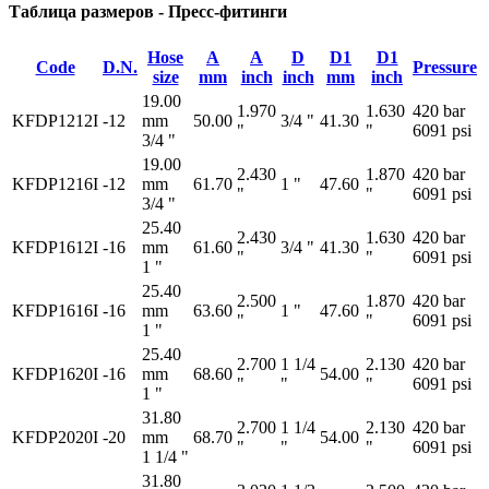
Таблица размеров - Пресс-фитинги
Hose
A
A
D
D1
D1
Code
D.N.
Pressure
size
mm
inch
inch
mm
inch
19.00
1.970
1.630
420 bar
KFDP1212I
-12
mm
50.00
3/4 "
41.30
"
"
6091 psi
3/4 "
19.00
2.430
1.870
420 bar
KFDP1216I
-12
mm
61.70
1 "
47.60
"
"
6091 psi
3/4 "
25.40
2.430
1.630
420 bar
KFDP1612I
-16
mm
61.60
3/4 "
41.30
"
"
6091 psi
1 "
25.40
2.500
1.870
420 bar
KFDP1616I
-16
mm
63.60
1 "
47.60
"
"
6091 psi
1 "
25.40
2.700
1 1/4
2.130
420 bar
KFDP1620I
-16
mm
68.60
54.00
"
"
"
6091 psi
1 "
31.80
2.700
1 1/4
2.130
420 bar
KFDP2020I
-20
mm
68.70
54.00
"
"
"
6091 psi
1 1/4 "
31.80