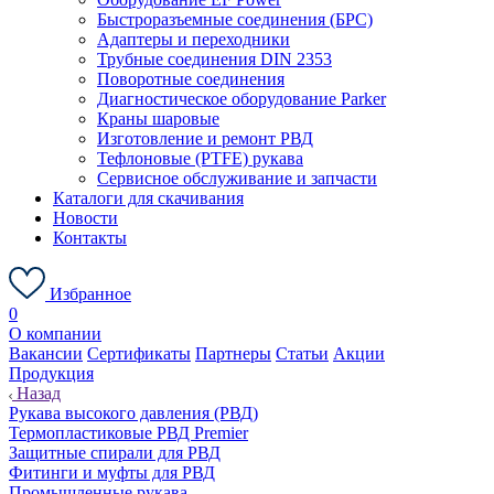
Быстроразъемные соединения (БРС)
Адаптеры и переходники
Трубные соединения DIN 2353
Поворотные соединения
Диагностическое оборудование Parker
Краны шаровые
Изготовление и ремонт РВД
Тефлоновые (PTFE) рукава
Сервисное обслуживание и запчасти
Каталоги для скачивания
Новости
Контакты
Избранное
0
О компании
Вакансии
Сертификаты
Партнеры
Статьи
Акции
Продукция
Назад
Рукава высокого давления (РВД)
Термопластиковые РВД Premier
Защитные спирали для РВД
Фитинги и муфты для РВД
Промышленные рукава