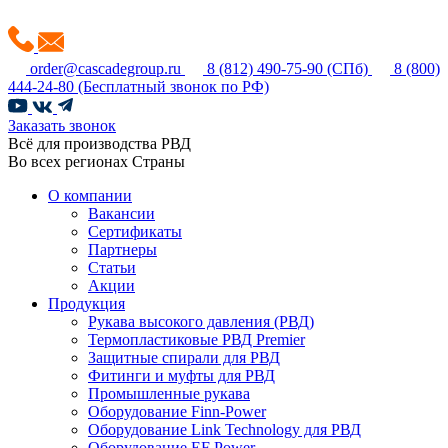
order@cascadegroup.ru
8 (812) 490-75-90
(СПб)
8 (800)
444-24-80
(Бесплатный звонок по РФ)
Заказать звонок
Всё для производства РВД
Во всех регионах Страны
О компании
Вакансии
Сертификаты
Партнеры
Статьи
Акции
Продукция
Рукава высокого давления (РВД)
Термопластиковые РВД Premier
Защитные спирали для РВД
Фитинги и муфты для РВД
Промышленные рукава
Оборудование Finn-Power
Оборудование Link Technology для РВД
Оборудование EF Power