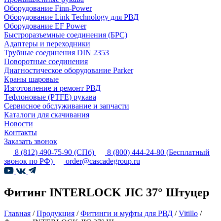
Оборудование Finn-Power
Оборудование Link Technology для РВД
Оборудование EF Power
Быстроразъемные соединения (БРС)
Адаптеры и переходники
Трубные соединения DIN 2353
Поворотные соединения
Диагностическое оборудование Parker
Краны шаровые
Изготовление и ремонт РВД
Тефлоновые (PTFE) рукава
Сервисное обслуживание и запчасти
Каталоги для скачивания
Новости
Контакты
Заказать звонок
8 (812) 490-75-90
(СПб)
8 (800) 444-24-80
(Бесплатный
звонок по РФ)
order@cascadegroup.ru
Фитинг INTERLOCK JIC 37° Штуцер
Главная
/
Продукция
/
Фитинги и муфты для РВД
/
Vitillo
/