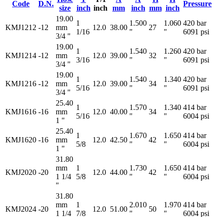
Code
D.N.
Pressure
size
inch
inch
mm
inch
mm
inch
19.00
1
1.500
1.060
420 bar
KMJ1212
-12
mm
12.0
38.00
27
1/16
"
"
6091 psi
3/4 "
19.00
1
1.540
1.260
420 bar
KMJ1214
-12
mm
12.0
39.00
32
3/16
"
"
6091 psi
3/4 "
19.00
1
1.540
1.340
420 bar
KMJ1216
-12
mm
12.0
39.00
34
5/16
"
"
6091 psi
3/4 "
25.40
1
1.570
1.340
414 bar
KMJ1616
-16
mm
12.0
40.00
34
5/16
"
"
6004 psi
1 "
25.40
1
1.670
1.650
414 bar
KMJ1620
-16
mm
12.0
42.50
42
5/8
"
"
6004 psi
1 "
31.80
mm
1
1.730
1.650
414 bar
KMJ2020
-20
12.0
44.00
42
1 1/4
5/8
"
"
6004 psi
"
31.80
mm
1
2.010
1.970
414 bar
KMJ2024
-20
12.0
51.00
50
1 1/4
7/8
"
"
6004 psi