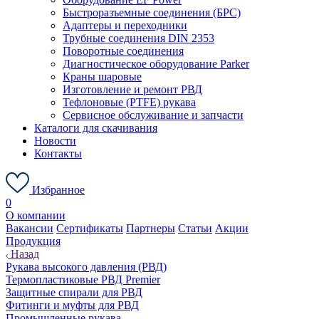
Быстроразъемные соединения (БРС)
Адаптеры и переходники
Трубные соединения DIN 2353
Поворотные соединения
Диагностическое оборудование Parker
Краны шаровые
Изготовление и ремонт РВД
Тефлоновые (PTFE) рукава
Сервисное обслуживание и запчасти
Каталоги для скачивания
Новости
Контакты
Избранное
0
О компании
Вакансии
Сертификаты
Партнеры
Статьи
Акции
Продукция
Назад
Рукава высокого давления (РВД)
Термопластиковые РВД Premier
Защитные спирали для РВД
Фитинги и муфты для РВД
Промышленные рукава