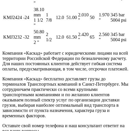
"
38.10
mm
1
2.010
1.970
345 bar
KMJ2424
-24
12.0
51.00
50
1 1/2
7/8
"
"
5004 psi
"
50.80
2
2.420
2.560
345 bar
KMJ3232
-32
mm
12.0
61.50
65
1/2
"
"
5004 psi
2 "
Компания «Каскад» работает с юридическими лицами на всей
территории Российской Федерации по безналичному расчету.
Для наших постоянных клиентов действует гибкая система
оплаты, предусматривающая, в том числе, отсрочки платежей.
Компания «Каскад» бесплатно доставляет грузы до
терминалов Транспортных компаний в Санкт-Петербурге. Мы
сотрудничаем практически со всеми крупными
транспортными компаниями и по желанию клиентов
оказываем полный спектр услуг по организации доставки
грузов, выбирая наиболее оптимальный вид транспорта в
зависимости от пункта назначения, характера груза и
временных факторов.
Оставьте свой номер телефона и наш консультант ответит на
все ваши вопросы