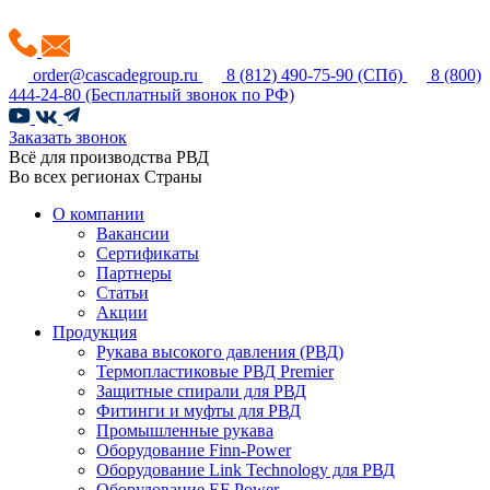
order@cascadegroup.ru
8 (812) 490-75-90
(СПб)
8 (800)
444-24-80
(Бесплатный звонок по РФ)
Заказать звонок
Всё для производства РВД
Во всех регионах Страны
О компании
Вакансии
Сертификаты
Партнеры
Статьи
Акции
Продукция
Рукава высокого давления (РВД)
Термопластиковые РВД Premier
Защитные спирали для РВД
Фитинги и муфты для РВД
Промышленные рукава
Оборудование Finn-Power
Оборудование Link Technology для РВД
Оборудование EF Power