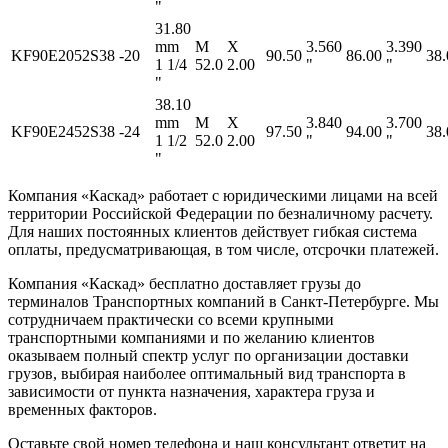
"
31.80
mm
M
X
3.560
3.390
KF90E2052S38
-20
90.50
86.00
38.
1 1/4
52.0
2.00
"
"
"
38.10
mm
M
X
3.840
3.700
KF90E2452S38
-24
97.50
94.00
38.
1 1/2
52.0
2.00
"
"
"
Компания «Каскад» работает с юридическими лицами на всей
территории Российской Федерации по безналичному расчету.
Для наших постоянных клиентов действует гибкая система
оплаты, предусматривающая, в том числе, отсрочки платежей.
Компания «Каскад» бесплатно доставляет грузы до
терминалов Транспортных компаний в Санкт-Петербурге. Мы
сотрудничаем практически со всеми крупными
транспортными компаниями и по желанию клиентов
оказываем полный спектр услуг по организации доставки
грузов, выбирая наиболее оптимальный вид транспорта в
зависимости от пункта назначения, характера груза и
временных факторов.
Оставьте свой номер телефона и наш консультант ответит на