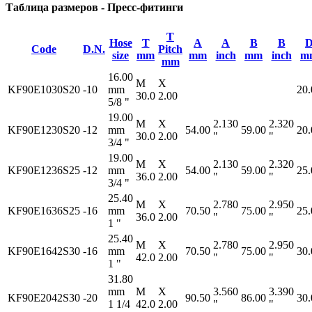
Таблица размеров - Пресс-фитинги
T
Hose
T
A
A
B
B
Code
D.N.
Pitch
size
mm
mm
inch
mm
inch
m
mm
16.00
M
X
KF90E1030S20
-10
mm
20.
30.0
2.00
5/8 "
19.00
M
X
2.130
2.320
KF90E1230S20
-12
mm
54.00
59.00
20.
30.0
2.00
"
"
3/4 "
19.00
M
X
2.130
2.320
KF90E1236S25
-12
mm
54.00
59.00
25.
36.0
2.00
"
"
3/4 "
25.40
M
X
2.780
2.950
KF90E1636S25
-16
mm
70.50
75.00
25.
36.0
2.00
"
"
1 "
25.40
M
X
2.780
2.950
KF90E1642S30
-16
mm
70.50
75.00
30.
42.0
2.00
"
"
1 "
31.80
mm
M
X
3.560
3.390
KF90E2042S30
-20
90.50
86.00
30.
1 1/4
42.0
2.00
"
"