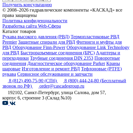
Получить консультацию
© 2008–2026 гидравлические компоненты «КАСКАД» все
права защищены
Политика конфиденциальности
Разработка сайта Web-Сфера
Каталог товаров
Рукава высокого давления (РВД)
Термопластиковые РВД
Premier
Защитные спирали для РВД
Фитинги и муфты для
РВД
Оборудование Finn-Power
Оборудование Link Technology
для РВД
Быстроразъемные соединения (БРС)
Адаптеры и
переходники
Трубные соединения DIN 2353
Поворотные
соединения
Диагностическое оборудование Parker
Краны
шаровые
Изготовление и ремонт РВД
Тефлоновые (PTFE)
рукава
Сервисное обслуживание и запчасти
8 (812) 490-75-90
(СПб)
8 (800) 444-24-80
(Бесплатный
звонок по РФ)
order@cascadegroup.ru
192102, Санкт-Петербург, улица Салова, дом 57,
корпус 6, строение 3 (Склад №10)