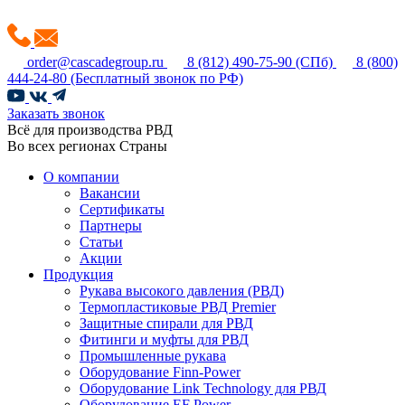
order@cascadegroup.ru
8 (812) 490-75-90
(СПб)
8 (800)
444-24-80
(Бесплатный звонок по РФ)
Заказать звонок
Всё для производства РВД
Во всех регионах Страны
О компании
Вакансии
Сертификаты
Партнеры
Статьи
Акции
Продукция
Рукава высокого давления (РВД)
Термопластиковые РВД Premier
Защитные спирали для РВД
Фитинги и муфты для РВД
Промышленные рукава
Оборудование Finn-Power
Оборудование Link Technology для РВД
Оборудование EF Power