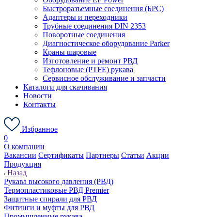
Быстроразъемные соединения (БРС)
Адаптеры и переходники
Трубные соединения DIN 2353
Поворотные соединения
Диагностическое оборудование Parker
Краны шаровые
Изготовление и ремонт РВД
Тефлоновые (PTFE) рукава
Сервисное обслуживание и запчасти
Каталоги для скачивания
Новости
Контакты
Избранное
0
О компании
Вакансии
Сертификаты
Партнеры
Статьи
Акции
Продукция
Назад
Рукава высокого давления (РВД)
Термопластиковые РВД Premier
Защитные спирали для РВД
Фитинги и муфты для РВД
Промышленные рукава