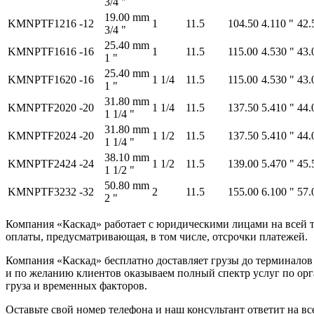
3/4 "
19.00 mm
KMNPTF1216
-12
1
11.5
104.50
4.110 "
42.
3/4 "
25.40 mm
KMNPTF1616
-16
1
11.5
115.00
4.530 "
43.
1 "
25.40 mm
KMNPTF1620
-16
1 1/4
11.5
115.00
4.530 "
43.
1 "
31.80 mm
KMNPTF2020
-20
1 1/4
11.5
137.50
5.410 "
44.
1 1/4 "
31.80 mm
KMNPTF2024
-20
1 1/2
11.5
137.50
5.410 "
44.
1 1/4 "
38.10 mm
KMNPTF2424
-24
1 1/2
11.5
139.00
5.470 "
45.
1 1/2 "
50.80 mm
KMNPTF3232
-32
2
11.5
155.00
6.100 "
57.
2 "
Компания «Каскад» работает с юридическими лицами на всей т
оплаты, предусматривающая, в том числе, отсрочки платежей.
Компания «Каскад» бесплатно доставляет грузы до терминало
и по желанию клиентов оказываем полный спектр услуг по орга
груза и временных факторов.
Оставьте свой номер телефона и наш консультант ответит на в