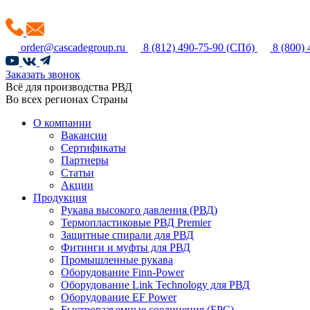
order@cascadegroup.ru
8 (812) 490-75-90
(СПб)
8 (800)
Заказать звонок
Всё для производства РВД
Во всех регионах Страны
О компании
Вакансии
Сертификаты
Партнеры
Статьи
Акции
Продукция
Рукава высокого давления (РВД)
Термопластиковые РВД Premier
Защитные спирали для РВД
Фитинги и муфты для РВД
Промышленные рукава
Оборудование Finn-Power
Оборудование Link Technology для РВД
Оборудование EF Power
Быстроразъемные соединения (БРС)