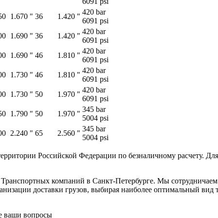
6091 psi
420 bar
50
1.670 "
36
1.420 "
6091 psi
420 bar
00
1.690 "
36
1.420 "
6091 psi
420 bar
00
1.690 "
46
1.810 "
6091 psi
420 bar
00
1.730 "
46
1.810 "
6091 psi
420 bar
00
1.730 "
50
1.970 "
6091 psi
345 bar
50
1.790 "
50
1.970 "
5004 psi
345 bar
00
2.240 "
65
2.560 "
5004 psi
ерритории Российской Федерации по безналичному расчету. Для
в Транспортных компаний в Санкт-Петербурге. Мы сотрудничае
низации доставки грузов, выбирая наиболее оптимальный вид тр
се ваши вопросы