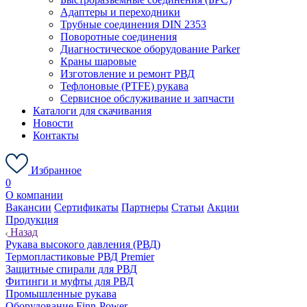
Адаптеры и переходники
Трубные соединения DIN 2353
Поворотные соединения
Диагностическое оборудование Parker
Краны шаровые
Изготовление и ремонт РВД
Тефлоновые (PTFE) рукава
Сервисное обслуживание и запчасти
Каталоги для скачивания
Новости
Контакты
Избранное
0
О компании
Вакансии
Сертификаты
Партнеры
Статьи
Акции
Продукция
Назад
Рукава высокого давления (РВД)
Термопластиковые РВД Premier
Защитные спирали для РВД
Фитинги и муфты для РВД
Промышленные рукава
Оборудование Finn-Power