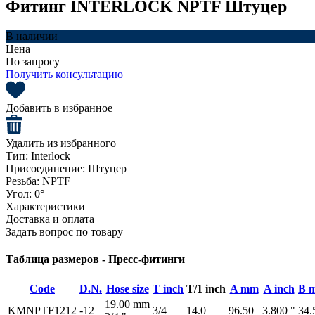
Фитинг INTERLOCK NPTF Штуцер
В наличии
Цена
По запросу
Получить консультацию
Добавить в избранное
Удалить из избранного
Тип:
Interlock
Присоединение:
Штуцер
Резьба:
NPTF
Угол:
0°
Характеристики
Доставка и оплата
Задать вопрос по товару
Таблица размеров - Пресс-фитинги
Code
D.N.
Hose size
T inch
T/1 inch
A mm
A inch
B 
19.00 mm
KMNPTF1212
-12
3/4
14.0
96.50
3.800 "
34.