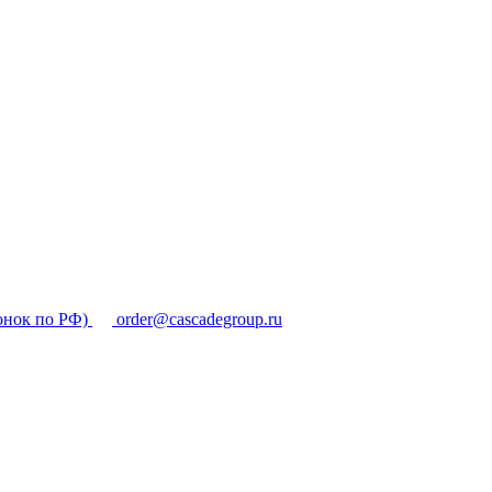
онок по РФ)
order@cascadegroup.ru