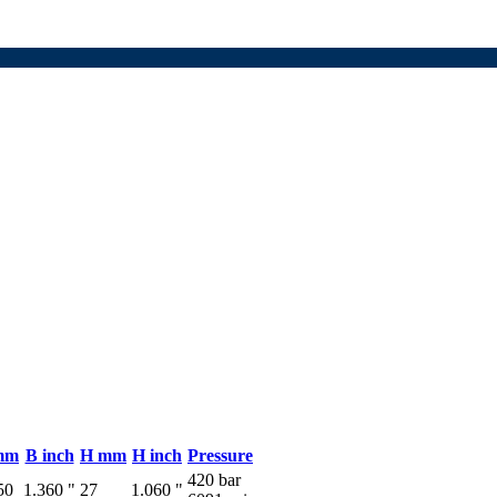
mm
B inch
H mm
H inch
Pressure
420 bar
50
1.360 "
27
1.060 "