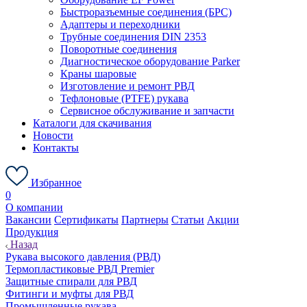
Быстроразъемные соединения (БРС)
Адаптеры и переходники
Трубные соединения DIN 2353
Поворотные соединения
Диагностическое оборудование Parker
Краны шаровые
Изготовление и ремонт РВД
Тефлоновые (PTFE) рукава
Сервисное обслуживание и запчасти
Каталоги для скачивания
Новости
Контакты
Избранное
0
О компании
Вакансии
Сертификаты
Партнеры
Статьи
Акции
Продукция
Назад
Рукава высокого давления (РВД)
Термопластиковые РВД Premier
Защитные спирали для РВД
Фитинги и муфты для РВД
Промышленные рукава