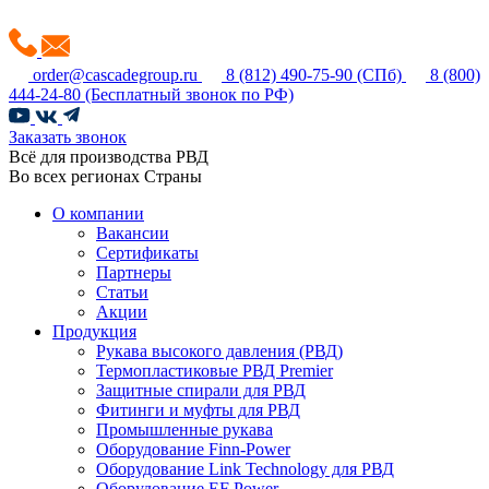
order@cascadegroup.ru
8 (812) 490-75-90
(СПб)
8 (800)
444-24-80
(Бесплатный звонок по РФ)
Заказать звонок
Всё для производства РВД
Во всех регионах Страны
О компании
Вакансии
Сертификаты
Партнеры
Статьи
Акции
Продукция
Рукава высокого давления (РВД)
Термопластиковые РВД Premier
Защитные спирали для РВД
Фитинги и муфты для РВД
Промышленные рукава
Оборудование Finn-Power
Оборудование Link Technology для РВД
Оборудование EF Power