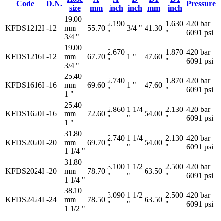
Code
D.N.
Pressure
size
mm
inch
inch
mm
inch
19.00
2.190
1.630
420 bar
KFDS1212I
-12
mm
55.70
3/4 "
41.30
"
"
6091 psi
3/4 "
19.00
2.670
1.870
420 bar
KFDS1216I
-12
mm
67.70
1 "
47.60
"
"
6091 psi
3/4 "
25.40
2.740
1.870
420 bar
KFDS1616I
-16
mm
69.60
1 "
47.60
"
"
6091 psi
1 "
25.40
2.860
1 1/4
2.130
420 bar
KFDS1620I
-16
mm
72.60
54.00
"
"
"
6091 psi
1 "
31.80
2.740
1 1/4
2.130
420 bar
KFDS2020I
-20
mm
69.70
54.00
"
"
"
6091 psi
1 1/4 "
31.80
3.100
1 1/2
2.500
420 bar
KFDS2024I
-20
mm
78.70
63.50
"
"
"
6091 psi
1 1/4 "
38.10
3.090
1 1/2
2.500
420 bar
KFDS2424I
-24
mm
78.50
63.50
"
"
"
6091 psi
1 1/2 "