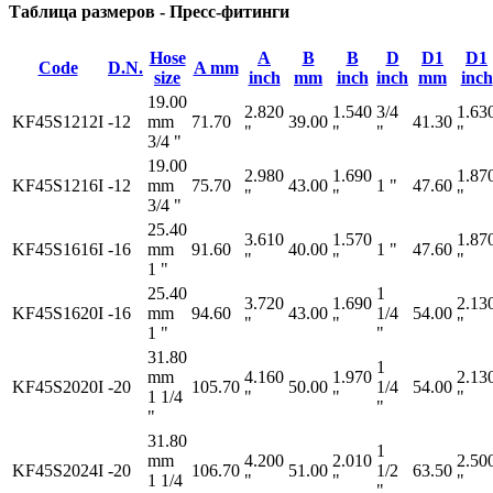
Таблица размеров - Пресс-фитинги
Hose
A
B
B
D
D1
D1
Code
D.N.
A mm
size
inch
mm
inch
inch
mm
inch
19.00
2.820
1.540
3/4
1.63
KF45S1212I
-12
mm
71.70
39.00
41.30
"
"
"
"
3/4 "
19.00
2.980
1.690
1.87
KF45S1216I
-12
mm
75.70
43.00
1 "
47.60
"
"
"
3/4 "
25.40
3.610
1.570
1.87
KF45S1616I
-16
mm
91.60
40.00
1 "
47.60
"
"
"
1 "
25.40
1
3.720
1.690
2.13
KF45S1620I
-16
mm
94.60
43.00
1/4
54.00
"
"
"
1 "
"
31.80
1
mm
4.160
1.970
2.13
KF45S2020I
-20
105.70
50.00
1/4
54.00
1 1/4
"
"
"
"
"
31.80
1
mm
4.200
2.010
2.50
KF45S2024I
-20
106.70
51.00
1/2
63.50
1 1/4
"
"
"
"