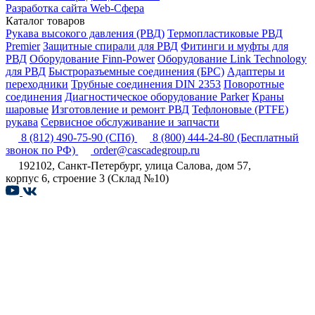
Разработка сайта Web-Сфера
Каталог товаров
Рукава высокого давления (РВД)
Термопластиковые РВД
Premier
Защитные спирали для РВД
Фитинги и муфты для
РВД
Оборудование Finn-Power
Оборудование Link Technology
для РВД
Быстроразъемные соединения (БРС)
Адаптеры и
переходники
Трубные соединения DIN 2353
Поворотные
соединения
Диагностическое оборудование Parker
Краны
шаровые
Изготовление и ремонт РВД
Тефлоновые (PTFE)
рукава
Сервисное обслуживание и запчасти
8 (812) 490-75-90
(СПб)
8 (800) 444-24-80
(Бесплатный
звонок по РФ)
order@cascadegroup.ru
192102, Санкт-Петербург, улица Салова, дом 57,
корпус 6, строение 3 (Склад №10)