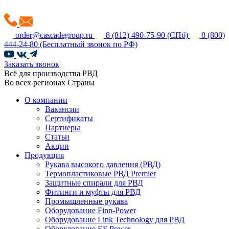
order@cascadegroup.ru
8 (812) 490-75-90
(СПб)
8 (800)
444-24-80
(Бесплатный звонок по РФ)
Заказать звонок
Всё для производства РВД
Во всех регионах Страны
О компании
Вакансии
Сертификаты
Партнеры
Статьи
Акции
Продукция
Рукава высокого давления (РВД)
Термопластиковые РВД Premier
Защитные спирали для РВД
Фитинги и муфты для РВД
Промышленные рукава
Оборудование Finn-Power
Оборудование Link Technology для РВД
Оборудование EF Power