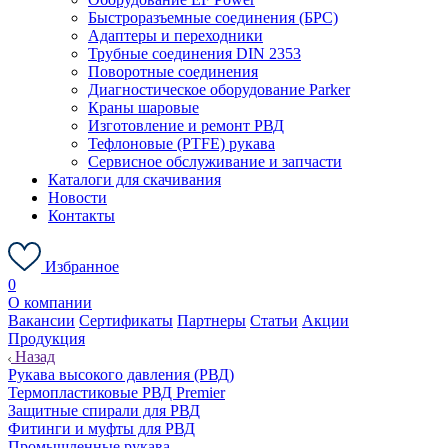
Быстроразъемные соединения (БРС)
Адаптеры и переходники
Трубные соединения DIN 2353
Поворотные соединения
Диагностическое оборудование Parker
Краны шаровые
Изготовление и ремонт РВД
Тефлоновые (PTFE) рукава
Сервисное обслуживание и запчасти
Каталоги для скачивания
Новости
Контакты
Избранное
0
О компании
Вакансии
Сертификаты
Партнеры
Статьи
Акции
Продукция
Назад
Рукава высокого давления (РВД)
Термопластиковые РВД Premier
Защитные спирали для РВД
Фитинги и муфты для РВД
Промышленные рукава