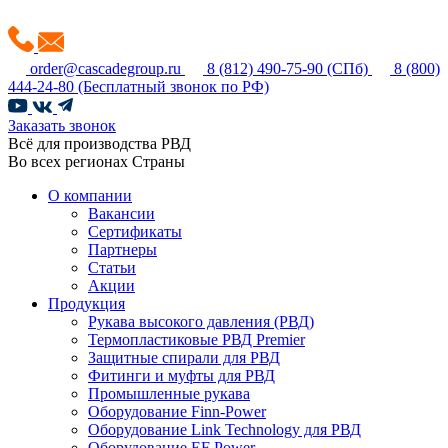
order@cascadegroup.ru
8 (812) 490-75-90
(СПб)
8 (800)
444-24-80
(Бесплатный звонок по РФ)
Заказать звонок
Всё для производства РВД
Во всех регионах Страны
О компании
Вакансии
Сертификаты
Партнеры
Статьи
Акции
Продукция
Рукава высокого давления (РВД)
Термопластиковые РВД Premier
Защитные спирали для РВД
Фитинги и муфты для РВД
Промышленные рукава
Оборудование Finn-Power
Оборудование Link Technology для РВД
Оборудование EF Power