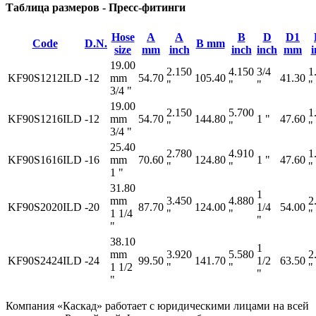
Таблица размеров - Пресс-фитинги
Hose
A
A
B
D
D1
Code
D.N.
B mm
size
mm
inch
inch
inch
mm
i
19.00
2.150
4.150
3/4
1
KF90S1212ILD
-12
mm
54.70
105.40
41.30
"
"
"
"
3/4 "
19.00
2.150
5.700
1
KF90S1216ILD
-12
mm
54.70
144.80
1 "
47.60
"
"
"
3/4 "
25.40
2.780
4.910
1
KF90S1616ILD
-16
mm
70.60
124.80
1 "
47.60
"
"
"
1 "
31.80
1
mm
3.450
4.880
2
KF90S2020ILD
-20
87.70
124.00
1/4
54.00
1 1/4
"
"
"
"
"
38.10
1
mm
3.920
5.580
2
KF90S2424ILD
-24
99.50
141.70
1/2
63.50
1 1/2
"
"
"
"
"
Компания «Каскад» работает с юридическими лицами на всей