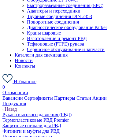
Быстроразъемные соединения (БРС)
Адаптеры и переходники
Трубные соединения DIN 2353
Поворотные соединения
Диагностическое оборудование Parker
Краны шаровые
Изготовление и ремонт РВД
Тефлоновые (PTFE) рукава
Сервисное обслуживание и запчасти
Каталоги для скачивания
Новости
Контакты
Избранное
0
О компании
Вакансии
Сертификаты
Партнеры
Статьи
Акции
Продукция
Назад
Рукава высокого давления (РВД)
Термопластиковые РВД Premier
Защитные спирали для РВД
Фитинги и муфты для РВД
Промышленные рукава