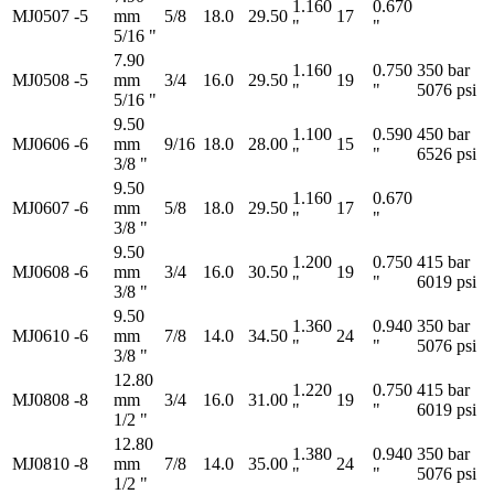
1.160
0.670
MJ0507
-5
mm
5/8
18.0
29.50
17
"
"
5/16 "
7.90
1.160
0.750
350 bar
MJ0508
-5
mm
3/4
16.0
29.50
19
"
"
5076 psi
5/16 "
9.50
1.100
0.590
450 bar
MJ0606
-6
mm
9/16
18.0
28.00
15
"
"
6526 psi
3/8 "
9.50
1.160
0.670
MJ0607
-6
mm
5/8
18.0
29.50
17
"
"
3/8 "
9.50
1.200
0.750
415 bar
MJ0608
-6
mm
3/4
16.0
30.50
19
"
"
6019 psi
3/8 "
9.50
1.360
0.940
350 bar
MJ0610
-6
mm
7/8
14.0
34.50
24
"
"
5076 psi
3/8 "
12.80
1.220
0.750
415 bar
MJ0808
-8
mm
3/4
16.0
31.00
19
"
"
6019 psi
1/2 "
12.80
1.380
0.940
350 bar
MJ0810
-8
mm
7/8
14.0
35.00
24
"
"
5076 psi
1/2 "