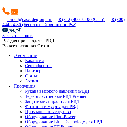
order@cascadegroup.ru
8 (812) 490-75-90
(СПб)
8 (800)
444-24-80
(Бесплатный звонок по РФ)
Заказать звонок
Всё для производства РВД
Во всех регионах Страны
О компании
Вакансии
Сертификаты
Партнеры
Статьи
Акции
Продукция
Рукава высокого давления (РВД)
Термопластиковые РВД Premier
Защитные спирали для РВД
Фитинги и муфты для РВД
Промышленные рукава
Оборудование Finn-Power
Оборудование Link Technology для РВД
Оборудование EF Power