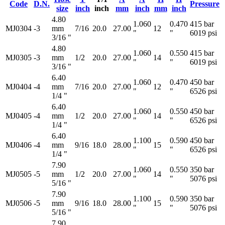
Code
D.N.
Pressure
size
inch
inch
mm
inch
mm
inch
4.80
1.060
0.470
415 bar
MJ0304
-3
mm
7/16
20.0
27.00
12
"
"
6019 psi
3/16 "
4.80
1.060
0.550
415 bar
MJ0305
-3
mm
1/2
20.0
27.00
14
"
"
6019 psi
3/16 "
6.40
1.060
0.470
450 bar
MJ0404
-4
mm
7/16
20.0
27.00
12
"
"
6526 psi
1/4 "
6.40
1.060
0.550
450 bar
MJ0405
-4
mm
1/2
20.0
27.00
14
"
"
6526 psi
1/4 "
6.40
1.100
0.590
450 bar
MJ0406
-4
mm
9/16
18.0
28.00
15
"
"
6526 psi
1/4 "
7.90
1.060
0.550
350 bar
MJ0505
-5
mm
1/2
20.0
27.00
14
"
"
5076 psi
5/16 "
7.90
1.100
0.590
350 bar
MJ0506
-5
mm
9/16
18.0
28.00
15
"
"
5076 psi
5/16 "
7.90