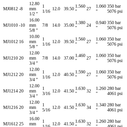
12.80
1
1.560
1.060
350 bar
MJ0812
-8
mm
12.0
39.50
27
1/16
"
"
5076 psi
1/2 "
16.00
1.380
0.940
350 bar
MJ1010
-10
mm
7/8
14.0
35.00
24
"
"
5076 psi
5/8 "
10.00
1
1.560
1.060
350 bar
MJ1012
16
mm
12.0
39.50
27
1/16
"
"
5076 psi
5/8 "
12.00
1.460
1.060
350 bar
MJ1210
20
mm
7/8
14.0
37.00
27
"
"
5076 psi
3/4 "
12.00
1
1.590
1.060
350 bar
MJ1212
20
mm
12.0
40.50
27
1/16
"
"
5076 psi
3/4 "
12.00
1
1.630
1.260
280 bar
MJ1214
20
mm
12.0
41.50
32
3/16
"
"
4061 psi
3/4 "
12.00
1
1.630
1.340
280 bar
MJ1216
20
mm
12.0
41.50
34
5/16
"
"
4061 psi
3/4 "
16.00
1
1.630
1.260
280 bar
MJ1612
25
mm
12.0
41.50
32
1/16
"
"
4061 psi