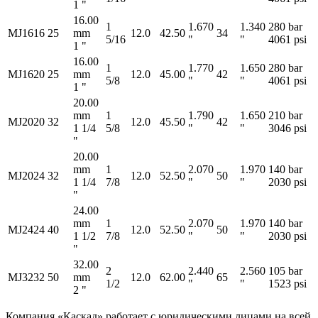
1 "
16.00
1
1.670
1.340
280 bar
MJ1616
25
mm
12.0
42.50
34
5/16
"
"
4061 psi
1 "
16.00
1
1.770
1.650
280 bar
MJ1620
25
mm
12.0
45.00
42
5/8
"
"
4061 psi
1 "
20.00
mm
1
1.790
1.650
210 bar
MJ2020
32
12.0
45.50
42
1 1/4
5/8
"
"
3046 psi
"
20.00
mm
1
2.070
1.970
140 bar
MJ2024
32
12.0
52.50
50
1 1/4
7/8
"
"
2030 psi
"
24.00
mm
1
2.070
1.970
140 bar
MJ2424
40
12.0
52.50
50
1 1/2
7/8
"
"
2030 psi
"
32.00
2
2.440
2.560
105 bar
MJ3232
50
mm
12.0
62.00
65
1/2
"
"
1523 psi
2 "
Компания «Каскад» работает с юридическими лицами на всей