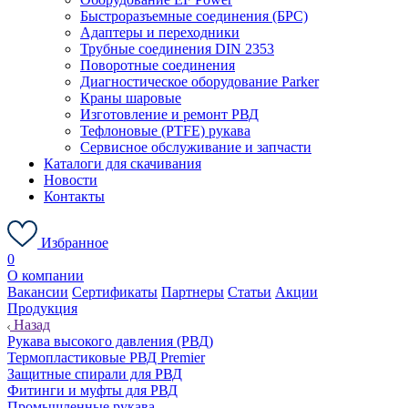
Быстроразъемные соединения (БРС)
Адаптеры и переходники
Трубные соединения DIN 2353
Поворотные соединения
Диагностическое оборудование Parker
Краны шаровые
Изготовление и ремонт РВД
Тефлоновые (PTFE) рукава
Сервисное обслуживание и запчасти
Каталоги для скачивания
Новости
Контакты
Избранное
0
О компании
Вакансии
Сертификаты
Партнеры
Статьи
Акции
Продукция
Назад
Рукава высокого давления (РВД)
Термопластиковые РВД Premier
Защитные спирали для РВД
Фитинги и муфты для РВД
Промышленные рукава