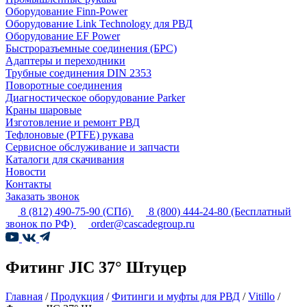
Оборудование Finn-Power
Оборудование Link Technology для РВД
Оборудование EF Power
Быстроразъемные соединения (БРС)
Адаптеры и переходники
Трубные соединения DIN 2353
Поворотные соединения
Диагностическое оборудование Parker
Краны шаровые
Изготовление и ремонт РВД
Тефлоновые (PTFE) рукава
Сервисное обслуживание и запчасти
Каталоги для скачивания
Новости
Контакты
Заказать звонок
8 (812) 490-75-90
(СПб)
8 (800) 444-24-80
(Бесплатный
звонок по РФ)
order@cascadegroup.ru
Фитинг JIC 37° Штуцер
Главная
/
Продукция
/
Фитинги и муфты для РВД
/
Vitillo
/