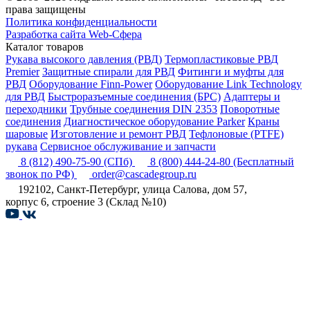
права защищены
Политика конфиденциальности
Разработка сайта Web-Сфера
Каталог товаров
Рукава высокого давления (РВД)
Термопластиковые РВД
Premier
Защитные спирали для РВД
Фитинги и муфты для
РВД
Оборудование Finn-Power
Оборудование Link Technology
для РВД
Быстроразъемные соединения (БРС)
Адаптеры и
переходники
Трубные соединения DIN 2353
Поворотные
соединения
Диагностическое оборудование Parker
Краны
шаровые
Изготовление и ремонт РВД
Тефлоновые (PTFE)
рукава
Сервисное обслуживание и запчасти
8 (812) 490-75-90
(СПб)
8 (800) 444-24-80
(Бесплатный
звонок по РФ)
order@cascadegroup.ru
192102, Санкт-Петербург, улица Салова, дом 57,
корпус 6, строение 3 (Склад №10)