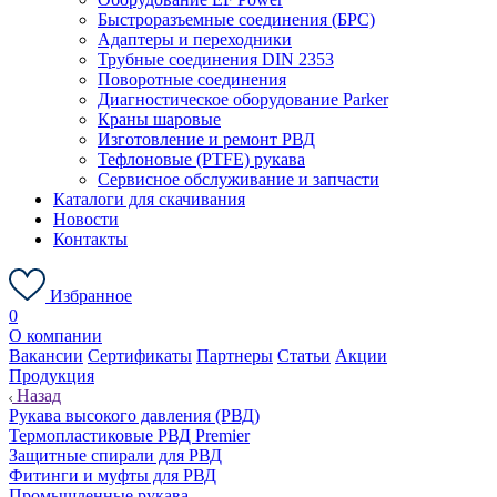
Быстроразъемные соединения (БРС)
Адаптеры и переходники
Трубные соединения DIN 2353
Поворотные соединения
Диагностическое оборудование Parker
Краны шаровые
Изготовление и ремонт РВД
Тефлоновые (PTFE) рукава
Сервисное обслуживание и запчасти
Каталоги для скачивания
Новости
Контакты
Избранное
0
О компании
Вакансии
Сертификаты
Партнеры
Статьи
Акции
Продукция
Назад
Рукава высокого давления (РВД)
Термопластиковые РВД Premier
Защитные спирали для РВД
Фитинги и муфты для РВД
Промышленные рукава