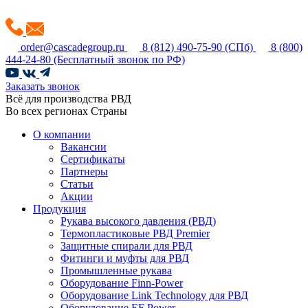
order@cascadegroup.ru
8 (812) 490-75-90
(СПб)
8 (800)
444-24-80
(Бесплатный звонок по РФ)
Заказать звонок
Всё для производства РВД
Во всех регионах Страны
О компании
Вакансии
Сертификаты
Партнеры
Статьи
Акции
Продукция
Рукава высокого давления (РВД)
Термопластиковые РВД Premier
Защитные спирали для РВД
Фитинги и муфты для РВД
Промышленные рукава
Оборудование Finn-Power
Оборудование Link Technology для РВД
Оборудование EF Power