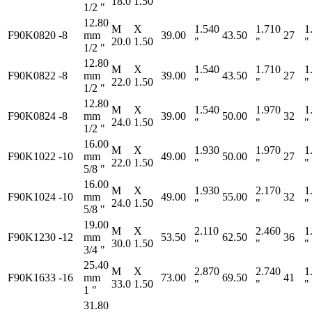
18.0
1.50
"
"
"
1/2 "
12.80
M
X
1.540
1.710
1
F90K0820
-8
mm
39.00
43.50
27
20.0
1.50
"
"
"
1/2 "
12.80
M
X
1.540
1.710
1
F90K0822
-8
mm
39.00
43.50
27
22.0
1.50
"
"
"
1/2 "
12.80
M
X
1.540
1.970
1
F90K0824
-8
mm
39.00
50.00
32
24.0
1.50
"
"
"
1/2 "
16.00
M
X
1.930
1.970
1
F90K1022
-10
mm
49.00
50.00
27
22.0
1.50
"
"
"
5/8 "
16.00
M
X
1.930
2.170
1
F90K1024
-10
mm
49.00
55.00
32
24.0
1.50
"
"
"
5/8 "
19.00
M
X
2.110
2.460
1
F90K1230
-12
mm
53.50
62.50
36
30.0
1.50
"
"
"
3/4 "
25.40
M
X
2.870
2.740
1
F90K1633
-16
mm
73.00
69.50
41
33.0
1.50
"
"
"
1 "
31.80