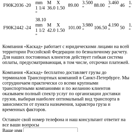
mm
M
X
3.500
3.460
1
F90K2036
-20
89.00
88.00
46
1 1/4
36.0
1.50
"
"
"
"
38.10
mm
M
X
3.980
4.190
1
F90K2442
-24
101.00
106.50
50
1 1/2
42.0
1.50
"
"
"
"
Компания «Каскад» работает с юридическими лицами на всей
территории Российской Федерации по безналичному расчету.
Для наших постоянных клиентов действует гибкая система
оплаты, предусматривающая, в том числе, отсрочки платежей.
Компания «Каскад» бесплатно доставляет грузы до
терминалов Транспортных компаний в Санкт-Петербурге. Мы
сотрудничаем практически со всеми крупными
транспортными компаниями и по желанию клиентов
оказываем полный спектр услуг по организации доставки
грузов, выбирая наиболее оптимальный вид транспорта в
зависимости от пункта назначения, характера груза и
временных факторов.
Оставьте свой номер телефона и наш консультант ответит на
все ваши вопросы
Ваше имя