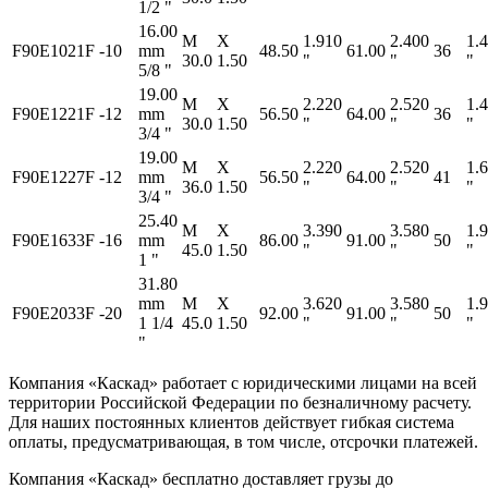
1/2 "
16.00
M
X
1.910
2.400
1.
F90E1021F
-10
mm
48.50
61.00
36
30.0
1.50
"
"
"
5/8 "
19.00
M
X
2.220
2.520
1.
F90E1221F
-12
mm
56.50
64.00
36
30.0
1.50
"
"
"
3/4 "
19.00
M
X
2.220
2.520
1.
F90E1227F
-12
mm
56.50
64.00
41
36.0
1.50
"
"
"
3/4 "
25.40
M
X
3.390
3.580
1.
F90E1633F
-16
mm
86.00
91.00
50
45.0
1.50
"
"
"
1 "
31.80
mm
M
X
3.620
3.580
1.
F90E2033F
-20
92.00
91.00
50
1 1/4
45.0
1.50
"
"
"
"
Компания «Каскад» работает с юридическими лицами на всей
территории Российской Федерации по безналичному расчету.
Для наших постоянных клиентов действует гибкая система
оплаты, предусматривающая, в том числе, отсрочки платежей.
Компания «Каскад» бесплатно доставляет грузы до