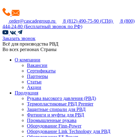
order@cascadegroup.ru
8 (812) 490-75-90
(СПб)
8 (800)
444-24-80
(Бесплатный звонок по РФ)
Заказать звонок
Всё для производства РВД
Во всех регионах Страны
О компании
Вакансии
Сертификаты
Партнеры
Статьи
Акции
Продукция
Рукава высокого давления (РВД)
Термопластиковые РВД Premier
Защитные спирали для РВД
Фитинги и муфты для РВД
Промышленные рукава
Оборудование Finn-Power
Оборудование Link Technology для РВД
Оборудование EF Power