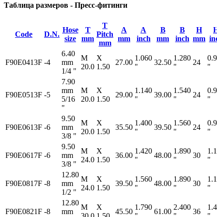
Таблица размеров - Пресс-фитинги
T
Hose
T
A
A
B
B
H
Code
D.N.
Pitch
size
mm
mm
inch
mm
inch
mm
in
mm
6.40
M
X
1.060
1.280
0.
F90E0413F
-4
mm
27.00
32.50
24
20.0
1.50
"
"
"
1/4 "
7.90
mm
M
X
1.140
1.540
0.
F90E0513F
-5
29.00
39.00
24
5/16
20.0
1.50
"
"
"
"
9.50
M
X
1.400
1.560
0.
F90E0613F
-6
mm
35.50
39.50
24
20.0
1.50
"
"
"
3/8 "
9.50
M
X
1.420
1.890
1.
F90E0617F
-6
mm
36.00
48.00
30
24.0
1.50
"
"
"
3/8 "
12.80
M
X
1.560
1.890
1.
F90E0817F
-8
mm
39.50
48.00
30
24.0
1.50
"
"
"
1/2 "
12.80
M
X
1.790
2.400
1.
F90E0821F
-8
mm
45.50
61.00
36
30.0
1.50
"
"
"