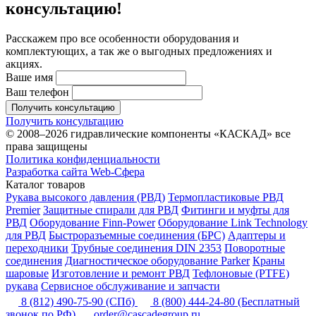
консультацию!
Расскажем про все особенности оборудования и
комплектующих, а так же о выгодных предложениях и
акциях.
Ваше имя
Ваш телефон
Получить консультацию
Получить консультацию
© 2008–2026 гидравлические компоненты «КАСКАД» все
права защищены
Политика конфиденциальности
Разработка сайта Web-Сфера
Каталог товаров
Рукава высокого давления (РВД)
Термопластиковые РВД
Premier
Защитные спирали для РВД
Фитинги и муфты для
РВД
Оборудование Finn-Power
Оборудование Link Technology
для РВД
Быстроразъемные соединения (БРС)
Адаптеры и
переходники
Трубные соединения DIN 2353
Поворотные
соединения
Диагностическое оборудование Parker
Краны
шаровые
Изготовление и ремонт РВД
Тефлоновые (PTFE)
рукава
Сервисное обслуживание и запчасти
8 (812) 490-75-90
(СПб)
8 (800) 444-24-80
(Бесплатный
звонок по РФ)
order@cascadegroup.ru