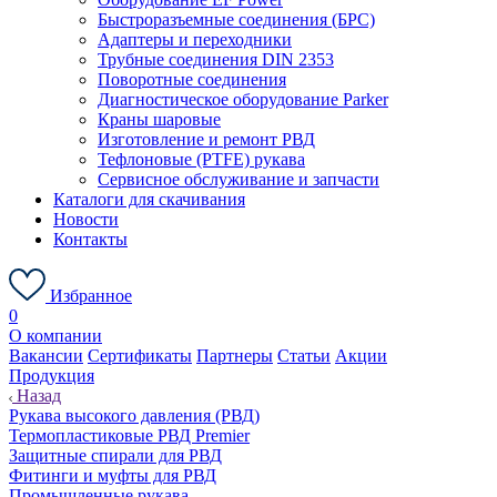
Быстроразъемные соединения (БРС)
Адаптеры и переходники
Трубные соединения DIN 2353
Поворотные соединения
Диагностическое оборудование Parker
Краны шаровые
Изготовление и ремонт РВД
Тефлоновые (PTFE) рукава
Сервисное обслуживание и запчасти
Каталоги для скачивания
Новости
Контакты
Избранное
0
О компании
Вакансии
Сертификаты
Партнеры
Статьи
Акции
Продукция
Назад
Рукава высокого давления (РВД)
Термопластиковые РВД Premier
Защитные спирали для РВД
Фитинги и муфты для РВД
Промышленные рукава