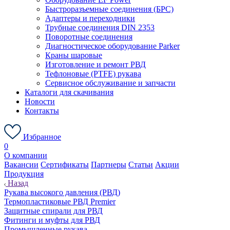
Быстроразъемные соединения (БРС)
Адаптеры и переходники
Трубные соединения DIN 2353
Поворотные соединения
Диагностическое оборудование Parker
Краны шаровые
Изготовление и ремонт РВД
Тефлоновые (PTFE) рукава
Сервисное обслуживание и запчасти
Каталоги для скачивания
Новости
Контакты
Избранное
0
О компании
Вакансии
Сертификаты
Партнеры
Статьи
Акции
Продукция
Назад
Рукава высокого давления (РВД)
Термопластиковые РВД Premier
Защитные спирали для РВД
Фитинги и муфты для РВД
Промышленные рукава