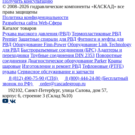
Получить консультацию
© 2008–2026 гидравлические компоненты «КАСКАД» все
права защищены
Политика конфиденциальности
Разработка сайта Web-Сфера
Каталог товаров
Рукава высокого давления (РВД)
Термопластиковые РВД
Premier
Защитные спирали для РВД
Фитинги и муфты для
РВД
Оборудование Finn-Power
Оборудование Link Technology
для РВД
Быстроразъемные соединения (БРС)
Адаптеры и
переходники
Трубные соединения DIN 2353
Поворотные
соединения
Диагностическое оборудование Parker
Краны
шаровые
Изготовление и ремонт РВД
Тефлоновые (PTFE)
рукава
Сервисное обслуживание и запчасти
8 (812) 490-75-90
(СПб)
8 (800) 444-24-80
(Бесплатный
звонок по РФ)
order@cascadegroup.ru
192102, Санкт-Петербург, улица Салова, дом 57,
корпус 6, строение 3 (Склад №10)