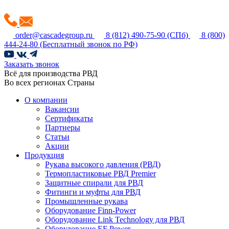
order@cascadegroup.ru
8 (812) 490-75-90
(СПб)
8 (800)
444-24-80
(Бесплатный звонок по РФ)
Заказать звонок
Всё для производства РВД
Во всех регионах Страны
О компании
Вакансии
Сертификаты
Партнеры
Статьи
Акции
Продукция
Рукава высокого давления (РВД)
Термопластиковые РВД Premier
Защитные спирали для РВД
Фитинги и муфты для РВД
Промышленные рукава
Оборудование Finn-Power
Оборудование Link Technology для РВД
Оборудование EF Power