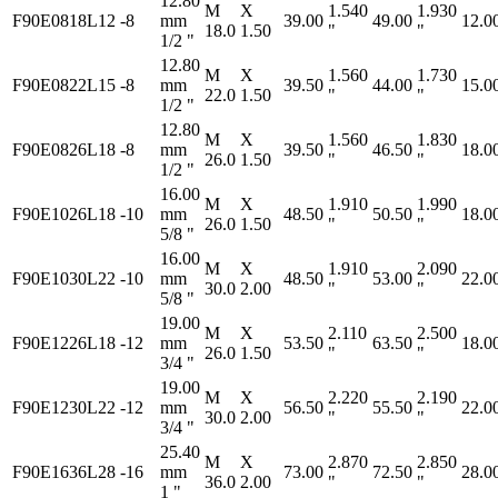
12.80
M
X
1.540
1.930
F90E0818L12
-8
mm
39.00
49.00
12.0
18.0
1.50
"
"
1/2 "
12.80
M
X
1.560
1.730
F90E0822L15
-8
mm
39.50
44.00
15.0
22.0
1.50
"
"
1/2 "
12.80
M
X
1.560
1.830
F90E0826L18
-8
mm
39.50
46.50
18.0
26.0
1.50
"
"
1/2 "
16.00
M
X
1.910
1.990
F90E1026L18
-10
mm
48.50
50.50
18.0
26.0
1.50
"
"
5/8 "
16.00
M
X
1.910
2.090
F90E1030L22
-10
mm
48.50
53.00
22.0
30.0
2.00
"
"
5/8 "
19.00
M
X
2.110
2.500
F90E1226L18
-12
mm
53.50
63.50
18.0
26.0
1.50
"
"
3/4 "
19.00
M
X
2.220
2.190
F90E1230L22
-12
mm
56.50
55.50
22.0
30.0
2.00
"
"
3/4 "
25.40
M
X
2.870
2.850
F90E1636L28
-16
mm
73.00
72.50
28.0
36.0
2.00
"
"
1 "