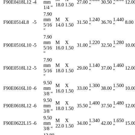
F90E0418L12
-4
mm
27.00
30.50
12.0
18.0
1.50
"
"
1/4 "
7.90
mm
M
X
1.240
1.440
F90E0514L8
-5
31.50
36.70
8.00
5/16
14.0
1.50
"
"
"
7.90
mm
M
X
1.220
1.280
F90E0516L10
-5
31.00
32.50
10.0
5/16
16.0
1.50
"
"
"
7.90
mm
M
X
1.140
1.460
F90E0518L12
-5
29.00
37.00
12.0
5/16
18.0
1.50
"
"
"
9.50
M
X
1.300
1.500
F90E0616L10
-6
mm
33.00
38.00
10.0
16.0
1.50
"
"
3/8 "
9.50
M
X
1.400
1.480
F90E0618L12
-6
mm
35.50
37.50
12.0
18.0
1.50
"
"
3/8 "
9.50
M
X
1.340
1.650
F90E0622L15
-6
mm
34.00
42.00
15.0
22.0
1.50
"
"
3/8 "