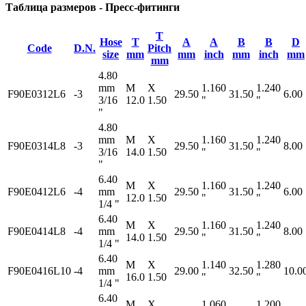
Таблица размеров - Пресс-фитинги
T
Hose
T
A
A
B
B
D
Code
D.N.
Pitch
size
mm
mm
inch
mm
inch
mm
mm
4.80
mm
M
X
1.160
1.240
F90E0312L6
-3
29.50
31.50
6.00
3/16
12.0
1.50
"
"
"
4.80
mm
M
X
1.160
1.240
F90E0314L8
-3
29.50
31.50
8.00
3/16
14.0
1.50
"
"
"
6.40
M
X
1.160
1.240
F90E0412L6
-4
mm
29.50
31.50
6.00
12.0
1.50
"
"
1/4 "
6.40
M
X
1.160
1.240
F90E0414L8
-4
mm
29.50
31.50
8.00
14.0
1.50
"
"
1/4 "
6.40
M
X
1.140
1.280
F90E0416L10
-4
mm
29.00
32.50
10.0
16.0
1.50
"
"
1/4 "
6.40
M
X
1.060
1.200