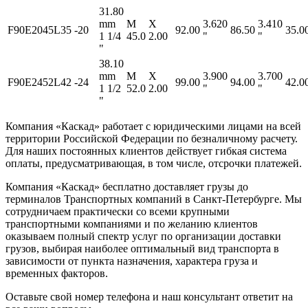
31.80
mm
M
X
3.620
3.410
F90E2045L35
-20
92.00
86.50
35.0
1 1/4
45.0
2.00
"
"
"
38.10
mm
M
X
3.900
3.700
F90E2452L42
-24
99.00
94.00
42.0
1 1/2
52.0
2.00
"
"
"
Компания «Каскад» работает с юридическими лицами на всей
территории Российской Федерации по безналичному расчету.
Для наших постоянных клиентов действует гибкая система
оплаты, предусматривающая, в том числе, отсрочки платежей.
Компания «Каскад» бесплатно доставляет грузы до
терминалов Транспортных компаний в Санкт-Петербурге. Мы
сотрудничаем практически со всеми крупными
транспортными компаниями и по желанию клиентов
оказываем полный спектр услуг по организации доставки
грузов, выбирая наиболее оптимальный вид транспорта в
зависимости от пункта назначения, характера груза и
временных факторов.
Оставьте свой номер телефона и наш консультант ответит на