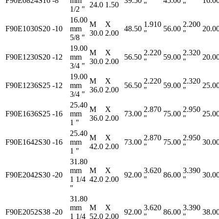
F90E0824S16
-8
mm
39.50
45.00
16.0
24.0
1.50
"
"
1/2 "
16.00
M
X
1.910
2.200
F90E1030S20
-10
mm
48.50
56.00
20.0
30.0
2.00
"
"
5/8 "
19.00
M
X
2.220
2.320
F90E1230S20
-12
mm
56.50
59.00
20.0
30.0
2.00
"
"
3/4 "
19.00
M
X
2.220
2.320
F90E1236S25
-12
mm
56.50
59.00
25.0
36.0
2.00
"
"
3/4 "
25.40
M
X
2.870
2.950
F90E1636S25
-16
mm
73.00
75.00
25.0
36.0
2.00
"
"
1 "
25.40
M
X
2.870
2.950
F90E1642S30
-16
mm
73.00
75.00
30.0
42.0
2.00
"
"
1 "
31.80
mm
M
X
3.620
3.390
F90E2042S30
-20
92.00
86.00
30.0
1 1/4
42.0
2.00
"
"
"
31.80
mm
M
X
3.620
3.390
F90E2052S38
-20
92.00
86.00
38.0
1 1/4
52.0
2.00
"
"