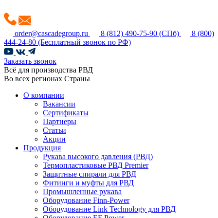
order@cascadegroup.ru
8 (812) 490-75-90
(СПб)
8 (800)
444-24-80
(Бесплатный звонок по РФ)
Заказать звонок
Всё для производства РВД
Во всех регионах Страны
О компании
Вакансии
Сертификаты
Партнеры
Статьи
Акции
Продукция
Рукава высокого давления (РВД)
Термопластиковые РВД Premier
Защитные спирали для РВД
Фитинги и муфты для РВД
Промышленные рукава
Оборудование Finn-Power
Оборудование Link Technology для РВД
Оборудование EF Power