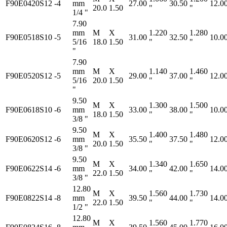
F90E0420S12
-4
mm
27.00
30.50
12.0
20.0
1.50
"
"
1/4 "
7.90
mm
M
X
1.220
1.280
F90E0518S10
-5
31.00
32.50
10.0
5/16
18.0
1.50
"
"
"
7.90
mm
M
X
1.140
1.460
F90E0520S12
-5
29.00
37.00
12.0
5/16
20.0
1.50
"
"
"
9.50
M
X
1.300
1.500
F90E0618S10
-6
mm
33.00
38.00
10.0
18.0
1.50
"
"
3/8 "
9.50
M
X
1.400
1.480
F90E0620S12
-6
mm
35.50
37.50
12.0
20.0
1.50
"
"
3/8 "
9.50
M
X
1.340
1.650
F90E0622S14
-6
mm
34.00
42.00
14.0
22.0
1.50
"
"
3/8 "
12.80
M
X
1.560
1.730
F90E0822S14
-8
mm
39.50
44.00
14.0
22.0
1.50
"
"
1/2 "
12.80
M
X
1.560
1.770