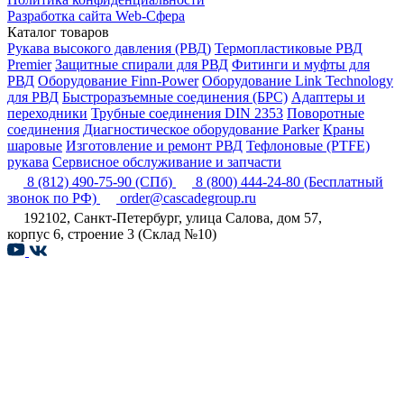
Разработка сайта Web-Сфера
Каталог товаров
Рукава высокого давления (РВД)
Термопластиковые РВД
Premier
Защитные спирали для РВД
Фитинги и муфты для
РВД
Оборудование Finn-Power
Оборудование Link Technology
для РВД
Быстроразъемные соединения (БРС)
Адаптеры и
переходники
Трубные соединения DIN 2353
Поворотные
соединения
Диагностическое оборудование Parker
Краны
шаровые
Изготовление и ремонт РВД
Тефлоновые (PTFE)
рукава
Сервисное обслуживание и запчасти
8 (812) 490-75-90
(СПб)
8 (800) 444-24-80
(Бесплатный
звонок по РФ)
order@cascadegroup.ru
192102, Санкт-Петербург, улица Салова, дом 57,
корпус 6, строение 3 (Склад №10)