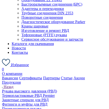
Быстроразъемные соединения (БРС)
Адаптеры и переходники
Трубные соединения DIN 2353
Поворотные соединения
Диагностическое оборудование Parker
Краны шаровые
Изготовление и ремонт РВД
Тефлоновые (PTFE) рукава
Сервисное обслуживание и запчасти
Каталоги для скачивания
Новости
Контакты
Избранное
0
О компании
Вакансии
Сертификаты
Партнеры
Статьи
Акции
Продукция
Назад
Рукава высокого давления (РВД)
Термопластиковые РВД Premier
Защитные спирали для РВД
Фитинги и муфты для РВД
Промышленные рукава