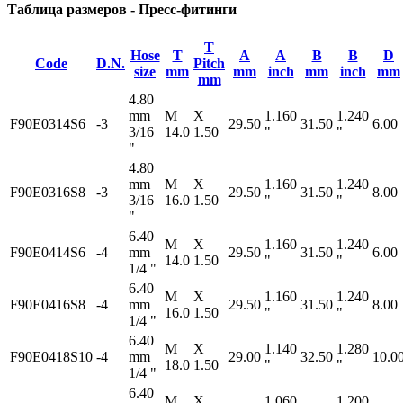
Таблица размеров - Пресс-фитинги
T
Hose
T
A
A
B
B
D
Code
D.N.
Pitch
size
mm
mm
inch
mm
inch
mm
mm
4.80
mm
M
X
1.160
1.240
F90E0314S6
-3
29.50
31.50
6.00
3/16
14.0
1.50
"
"
"
4.80
mm
M
X
1.160
1.240
F90E0316S8
-3
29.50
31.50
8.00
3/16
16.0
1.50
"
"
"
6.40
M
X
1.160
1.240
F90E0414S6
-4
mm
29.50
31.50
6.00
14.0
1.50
"
"
1/4 "
6.40
M
X
1.160
1.240
F90E0416S8
-4
mm
29.50
31.50
8.00
16.0
1.50
"
"
1/4 "
6.40
M
X
1.140
1.280
F90E0418S10
-4
mm
29.00
32.50
10.0
18.0
1.50
"
"
1/4 "
6.40
M
X
1.060
1.200