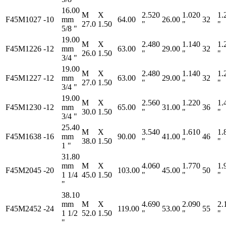
16.00
M
X
2.520
1.020
1.
F45M1027
-10
mm
64.00
26.00
32
27.0
1.50
"
"
"
5/8 "
19.00
M
X
2.480
1.140
1.
F45M1226
-12
mm
63.00
29.00
32
26.0
1.50
"
"
"
3/4 "
19.00
M
X
2.480
1.140
1.
F45M1227
-12
mm
63.00
29.00
32
27.0
1.50
"
"
"
3/4 "
19.00
M
X
2.560
1.220
1.
F45M1230
-12
mm
65.00
31.00
36
30.0
1.50
"
"
"
3/4 "
25.40
M
X
3.540
1.610
1.
F45M1638
-16
mm
90.00
41.00
46
38.0
1.50
"
"
"
1 "
31.80
mm
M
X
4.060
1.770
1.
F45M2045
-20
103.00
45.00
50
1 1/4
45.0
1.50
"
"
"
"
38.10
mm
M
X
4.690
2.090
2.
F45M2452
-24
119.00
53.00
55
1 1/2
52.0
1.50
"
"
"
"