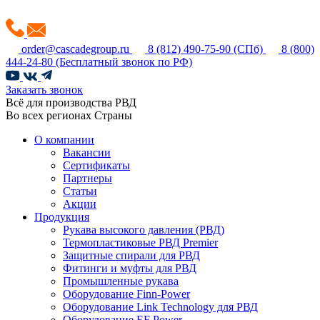
order@cascadegroup.ru
8 (812) 490-75-90
(СПб)
8 (800)
444-24-80
(Бесплатный звонок по РФ)
Заказать звонок
Всё для производства РВД
Во всех регионах Страны
О компании
Вакансии
Сертификаты
Партнеры
Статьи
Акции
Продукция
Рукава высокого давления (РВД)
Термопластиковые РВД Premier
Защитные спирали для РВД
Фитинги и муфты для РВД
Промышленные рукава
Оборудование Finn-Power
Оборудование Link Technology для РВД
Оборудование EF Power