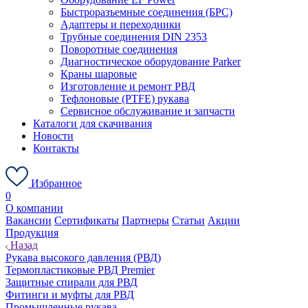
Быстроразъемные соединения (БРС)
Адаптеры и переходники
Трубные соединения DIN 2353
Поворотные соединения
Диагностическое оборудование Parker
Краны шаровые
Изготовление и ремонт РВД
Тефлоновые (PTFE) рукава
Сервисное обслуживание и запчасти
Каталоги для скачивания
Новости
Контакты
Избранное
0
О компании
Вакансии
Сертификаты
Партнеры
Статьи
Акции
Продукция
Назад
Рукава высокого давления (РВД)
Термопластиковые РВД Premier
Защитные спирали для РВД
Фитинги и муфты для РВД
Промышленные рукава