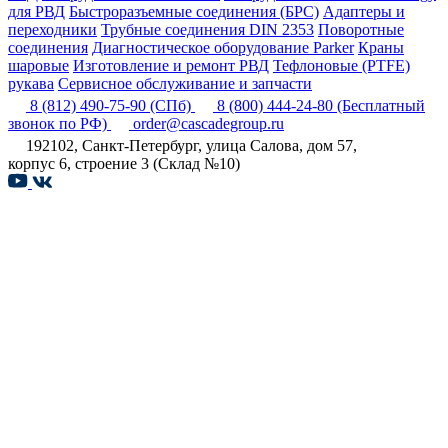
для РВД
Быстроразъемные соединения (БРС)
Адаптеры и
переходники
Трубные соединения DIN 2353
Поворотные
соединения
Диагностическое оборудование Parker
Краны
шаровые
Изготовление и ремонт РВД
Тефлоновые (PTFE)
рукава
Сервисное обслуживание и запчасти
8 (812) 490-75-90
(СПб)
8 (800) 444-24-80
(Бесплатный
звонок по РФ)
order@cascadegroup.ru
192102, Санкт-Петербург, улица Салова, дом 57,
корпус 6, строение 3 (Склад №10)