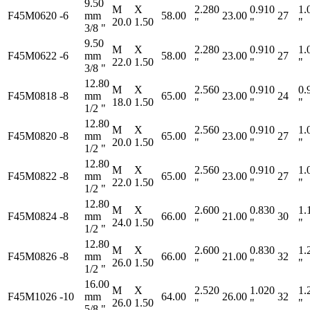
9.50
M
X
2.280
0.910
1.
F45M0620
-6
mm
58.00
23.00
27
20.0
1.50
"
"
"
3/8 "
9.50
M
X
2.280
0.910
1.
F45M0622
-6
mm
58.00
23.00
27
22.0
1.50
"
"
"
3/8 "
12.80
M
X
2.560
0.910
0.
F45M0818
-8
mm
65.00
23.00
24
18.0
1.50
"
"
"
1/2 "
12.80
M
X
2.560
0.910
1.
F45M0820
-8
mm
65.00
23.00
27
20.0
1.50
"
"
"
1/2 "
12.80
M
X
2.560
0.910
1.
F45M0822
-8
mm
65.00
23.00
27
22.0
1.50
"
"
"
1/2 "
12.80
M
X
2.600
0.830
1.
F45M0824
-8
mm
66.00
21.00
30
24.0
1.50
"
"
"
1/2 "
12.80
M
X
2.600
0.830
1.
F45M0826
-8
mm
66.00
21.00
32
26.0
1.50
"
"
"
1/2 "
16.00
M
X
2.520
1.020
1.
F45M1026
-10
mm
64.00
26.00
32
26.0
1.50
"
"
"
5/8 "