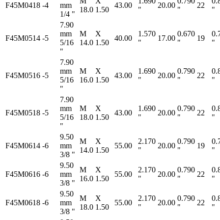
M
X
1.690
0.790
0.
F45M0418
-4
mm
43.00
20.00
22
18.0
1.50
"
"
"
1/4 "
7.90
mm
M
X
1.570
0.670
0.
F45M0514
-5
40.00
17.00
19
5/16
14.0
1.50
"
"
"
"
7.90
mm
M
X
1.690
0.790
0.
F45M0516
-5
43.00
20.00
22
5/16
16.0
1.50
"
"
"
"
7.90
mm
M
X
1.690
0.790
0.
F45M0518
-5
43.00
20.00
22
5/16
18.0
1.50
"
"
"
"
9.50
M
X
2.170
0.790
0.
F45M0614
-6
mm
55.00
20.00
19
14.0
1.50
"
"
"
3/8 "
9.50
M
X
2.170
0.790
0.
F45M0616
-6
mm
55.00
20.00
22
16.0
1.50
"
"
"
3/8 "
9.50
M
X
2.170
0.790
0.
F45M0618
-6
mm
55.00
20.00
22
18.0
1.50
"
"
"
3/8 "