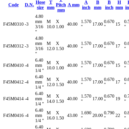
Hose
T
A
B
B
H
Code
D.N.
Pitch
A mm
size
mm
inch
mm
inch
mm
i
mm
4.80
mm
M
X
1.570
0.670
0.
F45M0310
-3
40.00
17.00
15
3/16
10.0
1.00
"
"
"
"
4.80
mm
M
X
1.570
0.670
0.
F45M0312
-3
40.00
17.00
17
3/16
12.0
1.50
"
"
"
"
6.40
M
X
1.570
0.670
0.
F45M0410
-4
mm
40.00
17.00
15
10.0
1.00
"
"
"
1/4 "
6.40
M
X
1.570
0.670
0.
F45M0412
-4
mm
40.00
17.00
17
12.0
1.50
"
"
"
1/4 "
6.40
M
X
1.570
0.670
0.
F45M0414
-4
mm
40.00
17.00
19
14.0
1.50
"
"
"
1/4 "
6.40
M
X
1.690
0.790
0.
F45M0416
-4
mm
43.00
20.00
22
16.0
1.50
"
"
"
1/4 "
6.40