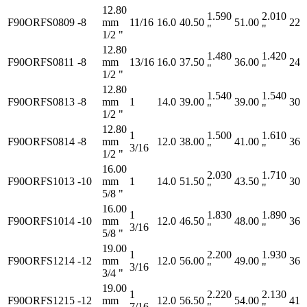
12.80
1.590
2.010
F90ORFS0809
-8
mm
11/16
16.0
40.50
51.00
22
"
"
1/2 "
12.80
1.480
1.420
F90ORFS0811
-8
mm
13/16
16.0
37.50
36.00
24
"
"
1/2 "
12.80
1.540
1.540
F90ORFS0813
-8
mm
1
14.0
39.00
39.00
30
"
"
1/2 "
12.80
1
1.500
1.610
F90ORFS0814
-8
mm
12.0
38.00
41.00
36
3/16
"
"
1/2 "
16.00
2.030
1.710
F90ORFS1013
-10
mm
1
14.0
51.50
43.50
30
"
"
5/8 "
16.00
1
1.830
1.890
F90ORFS1014
-10
mm
12.0
46.50
48.00
36
3/16
"
"
5/8 "
19.00
1
2.200
1.930
F90ORFS1214
-12
mm
12.0
56.00
49.00
36
3/16
"
"
3/4 "
19.00
1
2.220
2.130
F90ORFS1215
-12
mm
12.0
56.50
54.00
41
7/16
"
"