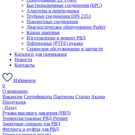
Быстроразъемные соединения (БРС)
Адаптеры и переходники
Трубные соединения DIN 2353
Поворотные соединения
Диагностическое оборудование Parker
Краны шаровые
Изготовление и ремонт РВД
Тефлоновые (PTFE) рукава
Сервисное обслуживание и запчасти
Каталоги для скачивания
Новости
Контакты
Избранное
0
О компании
Вакансии
Сертификаты
Партнеры
Статьи
Акции
Продукция
Назад
Рукава высокого давления (РВД)
Термопластиковые РВД Premier
Защитные спирали для РВД
Фитинги и муфты для РВД
Промышленные рукава