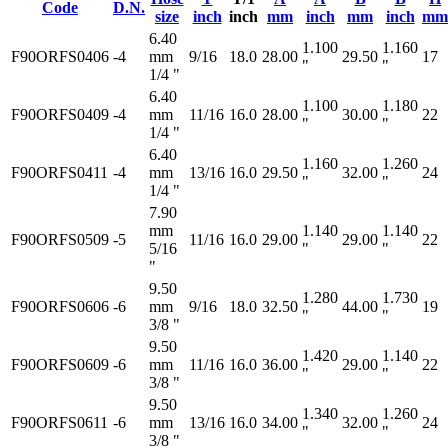
Code
D.N.
size
inch
inch
mm
inch
mm
inch
mm
6.40
1.100
1.160
F90ORFS0406
-4
mm
9/16
18.0
28.00
29.50
17
"
"
1/4 "
6.40
1.100
1.180
F90ORFS0409
-4
mm
11/16
16.0
28.00
30.00
22
"
"
1/4 "
6.40
1.160
1.260
F90ORFS0411
-4
mm
13/16
16.0
29.50
32.00
24
"
"
1/4 "
7.90
mm
1.140
1.140
F90ORFS0509
-5
11/16
16.0
29.00
29.00
22
5/16
"
"
"
9.50
1.280
1.730
F90ORFS0606
-6
mm
9/16
18.0
32.50
44.00
19
"
"
3/8 "
9.50
1.420
1.140
F90ORFS0609
-6
mm
11/16
16.0
36.00
29.00
22
"
"
3/8 "
9.50
1.340
1.260
F90ORFS0611
-6
mm
13/16
16.0
34.00
32.00
24
"
"
3/8 "