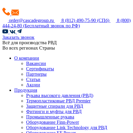
order@cascadegroup.ru
8 (812) 490-75-90
(СПб)
8 (800)
444-24-80
(Бесплатный звонок по РФ)
Заказать звонок
Всё для производства РВД
Во всех регионах Страны
О компании
Вакансии
Сертификаты
Партнеры
Статьи
Акции
Продукция
Рукава высокого давления (РВД)
Термопластиковые РВД Premier
Защитные спирали для РВД
Фитинги и муфты для РВД
Промышленные рукава
Оборудование Finn-Power
Оборудование Link Technology для РВД
Оборудование EF Power