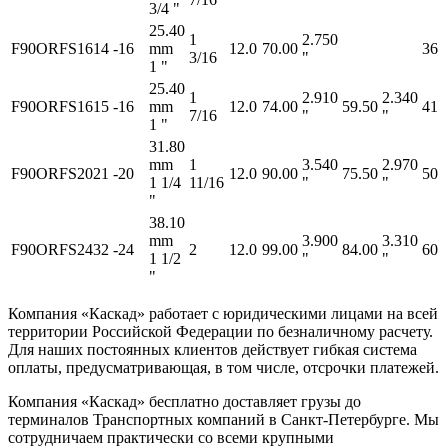
3/4 "
25.40
1
2.750
F90ORFS1614
-16
mm
12.0
70.00
36
3/16
"
1 "
25.40
1
2.910
2.340
F90ORFS1615
-16
mm
12.0
74.00
59.50
41
7/16
"
"
1 "
31.80
mm
1
3.540
2.970
F90ORFS2021
-20
12.0
90.00
75.50
50
1 1/4
11/16
"
"
"
38.10
mm
3.900
3.310
F90ORFS2432
-24
2
12.0
99.00
84.00
60
1 1/2
"
"
"
Компания «Каскад» работает с юридическими лицами на всей
территории Российской Федерации по безналичному расчету.
Для наших постоянных клиентов действует гибкая система
оплаты, предусматривающая, в том числе, отсрочки платежей.
Компания «Каскад» бесплатно доставляет грузы до
терминалов Транспортных компаний в Санкт-Петербурге. Мы
сотрудничаем практически со всеми крупными