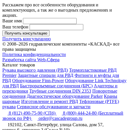
Расскажем про все особенности оборудования и
комплектующих, а так же о выгодных предложениях и
акциях.
Ваше имя
Ваш телефон
Получить консультацию
Получить консультацию
© 2008–2026 гидравлические компоненты «КАСКАД» все
права защищены
Политика конфиденциальности
Разработка сайта Web-Сфера
Каталог товаров
Рукава высокого давления (РВД)
Термопластиковые РВД
Premier
Защитные спирали для РВД
Фитинги и муфты для
РВД
Оборудование Finn-Power
Оборудование Link Technology
для РВД
Быстроразъемные соединения (БРС)
Адаптеры и
переходники
Трубные соединения DIN 2353
Поворотные
соединения
Диагностическое оборудование Parker
Краны
шаровые
Изготовление и ремонт РВД
Тефлоновые (PTFE)
рукава
Сервисное обслуживание и запчасти
8 (812) 490-75-90
(СПб)
8 (800) 444-24-80
(Бесплатный
звонок по РФ)
order@cascadegroup.ru
192102, Санкт-Петербург, улица Салова, дом 57,
корпус 6, строение 3 (Склад №10)