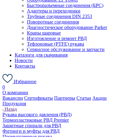
Быстроразъемные соединения (БРС)
Адаптеры и переходники
Трубные соединения DIN 2353
Поворотные соединения
Диагностическое оборудование Parker
Краны шаровые
Изготовление и ремонт РВД
Тефлоновые (PTFE) рукава
Сервисное обслуживание и запчасти
Каталоги для скачивания
Новости
Контакты
Избранное
0
О компании
Вакансии
Сертификаты
Партнеры
Статьи
Акции
Продукция
Назад
Рукава высокого давления (РВД)
Термопластиковые РВД Premier
Защитные спирали для РВД
Фитинги и муфты для РВД
Промышленные рукава