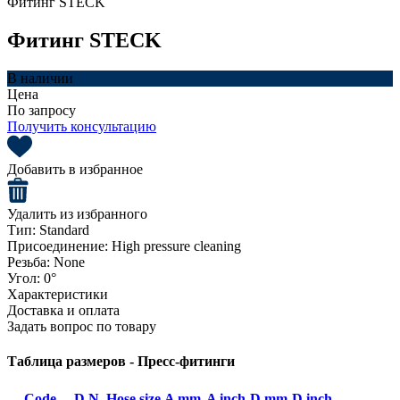
Фитинг STECK
Фитинг STECK
В наличии
Цена
По запросу
Получить консультацию
Добавить в избранное
Удалить из избранного
Тип:
Standard
Присоединение:
High pressure cleaning
Резьба:
None
Угол:
0°
Характеристики
Доставка и оплата
Задать вопрос по товару
Таблица размеров - Пресс-фитинги
Code
D.N.
Hose size
A mm
A inch
D mm
D inch