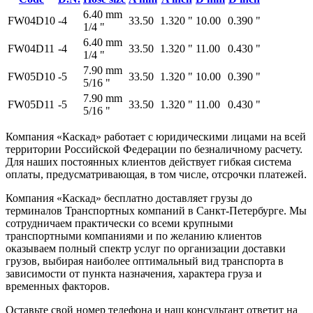
6.40 mm
FW04D10
-4
33.50
1.320 "
10.00
0.390 "
1/4 "
6.40 mm
FW04D11
-4
33.50
1.320 "
11.00
0.430 "
1/4 "
7.90 mm
FW05D10
-5
33.50
1.320 "
10.00
0.390 "
5/16 "
7.90 mm
FW05D11
-5
33.50
1.320 "
11.00
0.430 "
5/16 "
Компания «Каскад» работает с юридическими лицами на всей
территории Российской Федерации по безналичному расчету.
Для наших постоянных клиентов действует гибкая система
оплаты, предусматривающая, в том числе, отсрочки платежей.
Компания «Каскад» бесплатно доставляет грузы до
терминалов Транспортных компаний в Санкт-Петербурге. Мы
сотрудничаем практически со всеми крупными
транспортными компаниями и по желанию клиентов
оказываем полный спектр услуг по организации доставки
грузов, выбирая наиболее оптимальный вид транспорта в
зависимости от пункта назначения, характера груза и
временных факторов.
Оставьте свой номер телефона и наш консультант ответит на