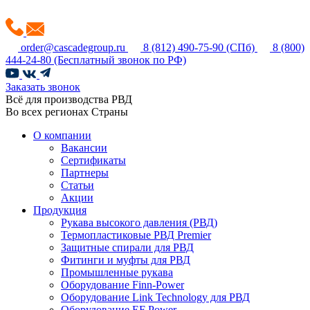
order@cascadegroup.ru
8 (812) 490-75-90
(СПб)
8 (800)
444-24-80
(Бесплатный звонок по РФ)
Заказать звонок
Всё для производства РВД
Во всех регионах Страны
О компании
Вакансии
Сертификаты
Партнеры
Статьи
Акции
Продукция
Рукава высокого давления (РВД)
Термопластиковые РВД Premier
Защитные спирали для РВД
Фитинги и муфты для РВД
Промышленные рукава
Оборудование Finn-Power
Оборудование Link Technology для РВД
Оборудование EF Power