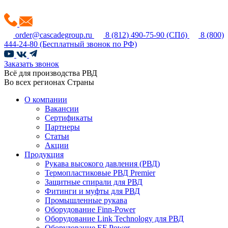
order@cascadegroup.ru
8 (812) 490-75-90
(СПб)
8 (800)
444-24-80
(Бесплатный звонок по РФ)
Заказать звонок
Всё для производства РВД
Во всех регионах Страны
О компании
Вакансии
Сертификаты
Партнеры
Статьи
Акции
Продукция
Рукава высокого давления (РВД)
Термопластиковые РВД Premier
Защитные спирали для РВД
Фитинги и муфты для РВД
Промышленные рукава
Оборудование Finn-Power
Оборудование Link Technology для РВД
Оборудование EF Power