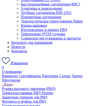
Быстроразъемные соединения (БРС)
Адаптеры и переходники
Трубные соединения DIN 2353
Поворотные соединения
Диагностическое оборудование Parker
Краны шаровые
Изготовление и ремонт РВД
Тефлоновые (PTFE) рукава
Сервисное обслуживание и запчасти
Каталоги для скачивания
Новости
Контакты
Избранное
0
О компании
Вакансии
Сертификаты
Партнеры
Статьи
Акции
Продукция
Назад
Рукава высокого давления (РВД)
Термопластиковые РВД Premier
Защитные спирали для РВД
Фитинги и муфты для РВД
Промышленные рукава