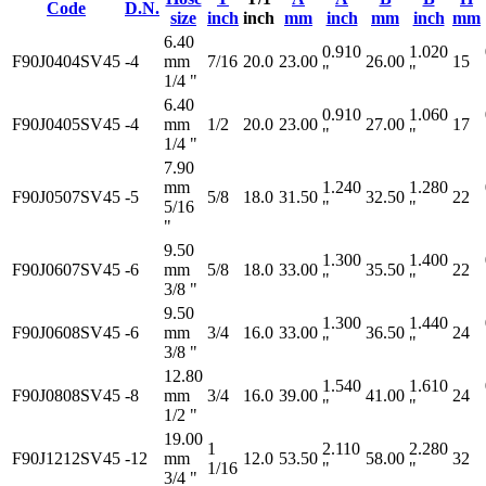
Code
D.N.
size
inch
inch
mm
inch
mm
inch
mm
6.40
0.910
1.020
F90J0404SV45
-4
mm
7/16
20.0
23.00
26.00
15
"
"
1/4 "
6.40
0.910
1.060
F90J0405SV45
-4
mm
1/2
20.0
23.00
27.00
17
"
"
1/4 "
7.90
mm
1.240
1.280
F90J0507SV45
-5
5/8
18.0
31.50
32.50
22
5/16
"
"
"
9.50
1.300
1.400
F90J0607SV45
-6
mm
5/8
18.0
33.00
35.50
22
"
"
3/8 "
9.50
1.300
1.440
F90J0608SV45
-6
mm
3/4
16.0
33.00
36.50
24
"
"
3/8 "
12.80
1.540
1.610
F90J0808SV45
-8
mm
3/4
16.0
39.00
41.00
24
"
"
1/2 "
19.00
1
2.110
2.280
F90J1212SV45
-12
mm
12.0
53.50
58.00
32
1/16
"
"
3/4 "