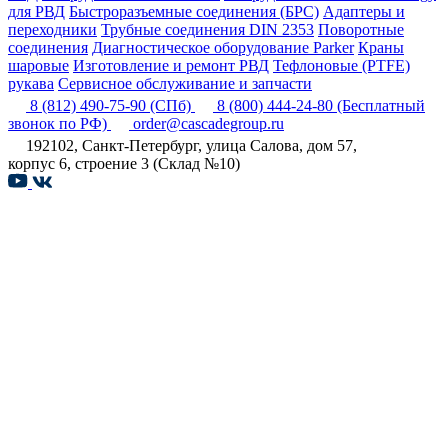
для РВД
Быстроразъемные соединения (БРС)
Адаптеры и
переходники
Трубные соединения DIN 2353
Поворотные
соединения
Диагностическое оборудование Parker
Краны
шаровые
Изготовление и ремонт РВД
Тефлоновые (PTFE)
рукава
Сервисное обслуживание и запчасти
8 (812) 490-75-90
(СПб)
8 (800) 444-24-80
(Бесплатный
звонок по РФ)
order@cascadegroup.ru
192102, Санкт-Петербург, улица Салова, дом 57,
корпус 6, строение 3 (Склад №10)