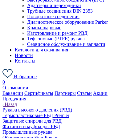
Адаптеры и переходники
Трубные соединения DIN 2353
Поворотные соединения
Диагностическое оборудование Parker
Краны шаровые
Изготовление и ремонт РВД
Тефлоновые (PTFE) рукава
Сервисное обслуживание и запчасти
Каталоги для скачивания
Новости
Контакты
Избранное
0
О компании
Вакансии
Сертификаты
Партнеры
Статьи
Акции
Продукция
Назад
Рукава высокого давления (РВД)
Термопластиковые РВД Premier
Защитные спирали для РВД
Фитинги и муфты для РВД
Промышленные рукава
Оборудование Finn-Power