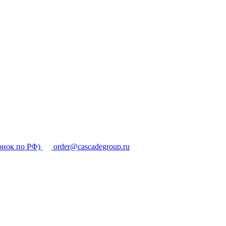
онок по РФ)
order@cascadegroup.ru