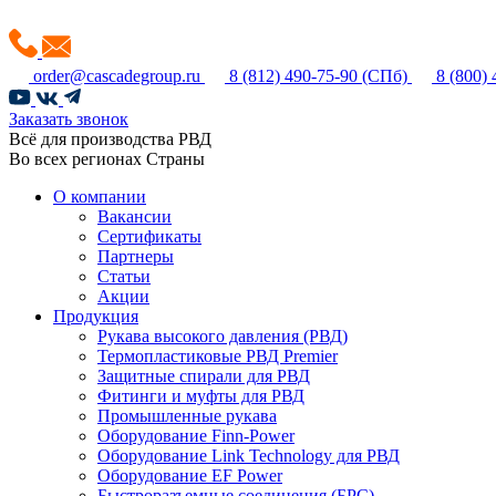
order@cascadegroup.ru
8 (812) 490-75-90
(СПб)
8 (800)
Заказать звонок
Всё для производства РВД
Во всех регионах Страны
О компании
Вакансии
Сертификаты
Партнеры
Статьи
Акции
Продукция
Рукава высокого давления (РВД)
Термопластиковые РВД Premier
Защитные спирали для РВД
Фитинги и муфты для РВД
Промышленные рукава
Оборудование Finn-Power
Оборудование Link Technology для РВД
Оборудование EF Power
Быстроразъемные соединения (БРС)