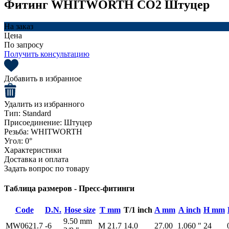
Фитинг WHITWORTH CO2 Штуцер
На заказ
Цена
По запросу
Получить консультацию
Добавить в избранное
Удалить из избранного
Тип:
Standard
Присоединение:
Штуцер
Резьба:
WHITWORTH
Угол:
0°
Характеристики
Доставка и оплата
Задать вопрос по товару
Таблица размеров - Пресс-фитинги
Code
D.N.
Hose size
T mm
T/1 inch
A mm
A inch
H mm
9.50 mm
MW0621.7
-6
M 21.7
14.0
27.00
1.060 "
24