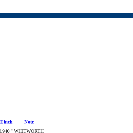
H inch
Note
0.940 "
WHITWORTH