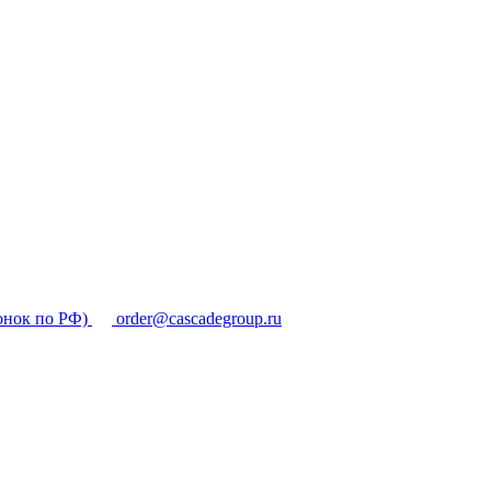
онок по РФ)
order@cascadegroup.ru