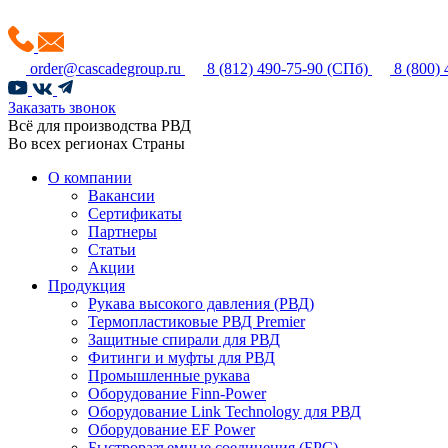
order@cascadegroup.ru
8 (812) 490-75-90
(СПб)
8 (800)
Заказать звонок
Всё для производства РВД
Во всех регионах Страны
О компании
Вакансии
Сертификаты
Партнеры
Статьи
Акции
Продукция
Рукава высокого давления (РВД)
Термопластиковые РВД Premier
Защитные спирали для РВД
Фитинги и муфты для РВД
Промышленные рукава
Оборудование Finn-Power
Оборудование Link Technology для РВД
Оборудование EF Power
Быстроразъемные соединения (БРС)