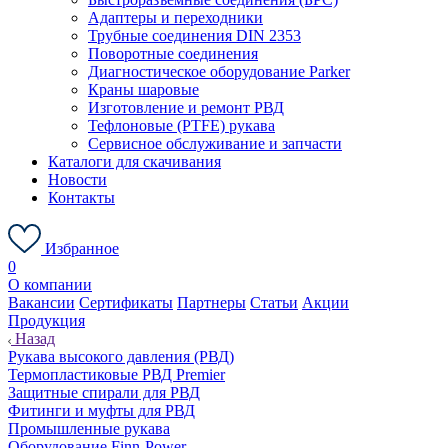
Адаптеры и переходники
Трубные соединения DIN 2353
Поворотные соединения
Диагностическое оборудование Parker
Краны шаровые
Изготовление и ремонт РВД
Тефлоновые (PTFE) рукава
Сервисное обслуживание и запчасти
Каталоги для скачивания
Новости
Контакты
Избранное
0
О компании
Вакансии
Сертификаты
Партнеры
Статьи
Акции
Продукция
Назад
Рукава высокого давления (РВД)
Термопластиковые РВД Premier
Защитные спирали для РВД
Фитинги и муфты для РВД
Промышленные рукава
Оборудование Finn-Power