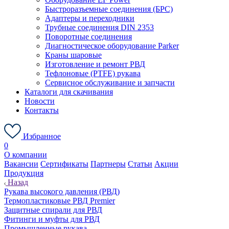
Быстроразъемные соединения (БРС)
Адаптеры и переходники
Трубные соединения DIN 2353
Поворотные соединения
Диагностическое оборудование Parker
Краны шаровые
Изготовление и ремонт РВД
Тефлоновые (PTFE) рукава
Сервисное обслуживание и запчасти
Каталоги для скачивания
Новости
Контакты
Избранное
0
О компании
Вакансии
Сертификаты
Партнеры
Статьи
Акции
Продукция
Назад
Рукава высокого давления (РВД)
Термопластиковые РВД Premier
Защитные спирали для РВД
Фитинги и муфты для РВД
Промышленные рукава