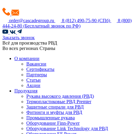
order@cascadegroup.ru
8 (812) 490-75-90
(СПб)
8 (800)
444-24-80
(Бесплатный звонок по РФ)
Заказать звонок
Всё для производства РВД
Во всех регионах Страны
О компании
Вакансии
Сертификаты
Партнеры
Статьи
Акции
Продукция
Рукава высокого давления (РВД)
Термопластиковые РВД Premier
Защитные спирали для РВД
Фитинги и муфты для РВД
Промышленные рукава
Оборудование Finn-Power
Оборудование Link Technology для РВД
Оборудование EF Power