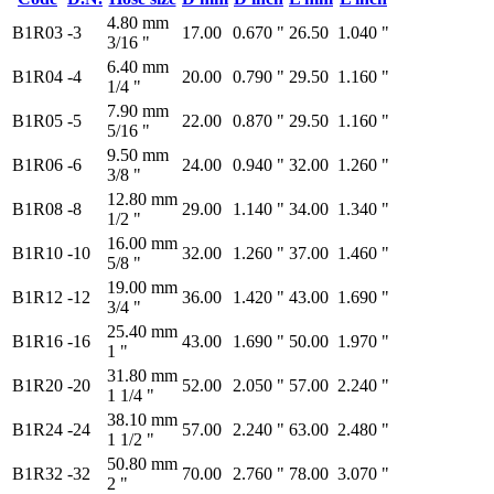
4.80 mm
B1R03
-3
17.00
0.670 "
26.50
1.040 "
3/16 "
6.40 mm
B1R04
-4
20.00
0.790 "
29.50
1.160 "
1/4 "
7.90 mm
B1R05
-5
22.00
0.870 "
29.50
1.160 "
5/16 "
9.50 mm
B1R06
-6
24.00
0.940 "
32.00
1.260 "
3/8 "
12.80 mm
B1R08
-8
29.00
1.140 "
34.00
1.340 "
1/2 "
16.00 mm
B1R10
-10
32.00
1.260 "
37.00
1.460 "
5/8 "
19.00 mm
B1R12
-12
36.00
1.420 "
43.00
1.690 "
3/4 "
25.40 mm
B1R16
-16
43.00
1.690 "
50.00
1.970 "
1 "
31.80 mm
B1R20
-20
52.00
2.050 "
57.00
2.240 "
1 1/4 "
38.10 mm
B1R24
-24
57.00
2.240 "
63.00
2.480 "
1 1/2 "
50.80 mm
B1R32
-32
70.00
2.760 "
78.00
3.070 "
2 "