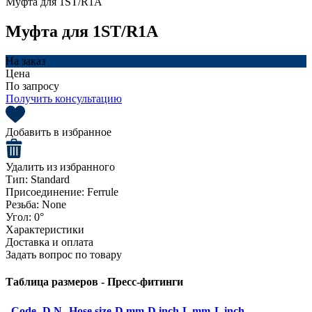
Муфта для 1ST/R1A
Муфта для 1ST/R1A
На заказ
Цена
По запросу
Получить консультацию
Добавить в избранное
Удалить из избранного
Тип:
Standard
Присоединение:
Ferrule
Резьба:
None
Угол:
0°
Характеристики
Доставка и оплата
Задать вопрос по товару
Таблица размеров - Пресс-фитинги
Code
D.N.
Hose size
D mm
D inch
L mm
L inch