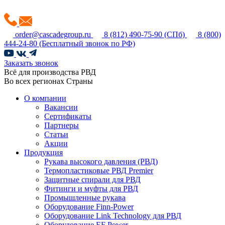
order@cascadegroup.ru
8 (812) 490-75-90
(СПб)
8 (800)
444-24-80
(Бесплатный звонок по РФ)
Заказать звонок
Всё для производства РВД
Во всех регионах Страны
О компании
Вакансии
Сертификаты
Партнеры
Статьи
Акции
Продукция
Рукава высокого давления (РВД)
Термопластиковые РВД Premier
Защитные спирали для РВД
Фитинги и муфты для РВД
Промышленные рукава
Оборудование Finn-Power
Оборудование Link Technology для РВД
Оборудование EF Power