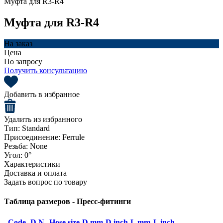
Муфта для R3-R4
Муфта для R3-R4
На заказ
Цена
По запросу
Получить консультацию
Добавить в избранное
Удалить из избранного
Тип:
Standard
Присоединение:
Ferrule
Резьба:
None
Угол:
0°
Характеристики
Доставка и оплата
Задать вопрос по товару
Таблица размеров - Пресс-фитинги
Code
D.N.
Hose size
D mm
D inch
L mm
L inch