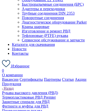
Быстроразъемные соединения (БРС)
Адаптеры и переходники
Трубные соединения DIN 2353
Поворотные соединения
Диагностическое оборудование Parker
Краны шаровые
Изготовление и ремонт РВД
Тефлоновые (PTFE) рукава
Сервисное обслуживание и запчасти
Каталоги для скачивания
Новости
Контакты
Избранное
0
О компании
Вакансии
Сертификаты
Партнеры
Статьи
Акции
Продукция
Назад
Рукава высокого давления (РВД)
Термопластиковые РВД Premier
Защитные спирали для РВД
Фитинги и муфты для РВД
Промышленные рукава