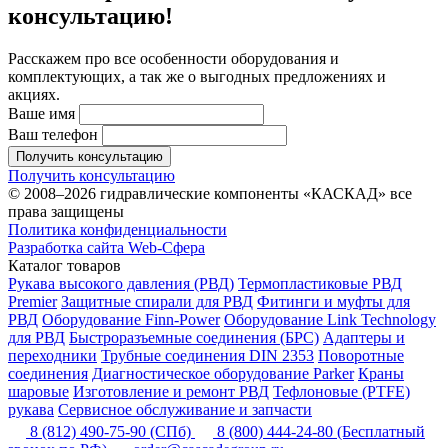
консультацию!
Расскажем про все особенности оборудования и
комплектующих, а так же о выгодных предложениях и
акциях.
Ваше имя
Ваш телефон
Получить консультацию
Получить консультацию
© 2008–2026 гидравлические компоненты «КАСКАД» все
права защищены
Политика конфиденциальности
Разработка сайта Web-Сфера
Каталог товаров
Рукава высокого давления (РВД)
Термопластиковые РВД
Premier
Защитные спирали для РВД
Фитинги и муфты для
РВД
Оборудование Finn-Power
Оборудование Link Technology
для РВД
Быстроразъемные соединения (БРС)
Адаптеры и
переходники
Трубные соединения DIN 2353
Поворотные
соединения
Диагностическое оборудование Parker
Краны
шаровые
Изготовление и ремонт РВД
Тефлоновые (PTFE)
рукава
Сервисное обслуживание и запчасти
8 (812) 490-75-90
(СПб)
8 (800) 444-24-80
(Бесплатный