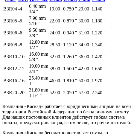
6.40 mm
B3R04
-4
19.00
0.750 "
29.00
1.140 "
1/4 "
7.90 mm
B3R05
-5
22.00
0.870 "
30.00
1.180 "
5/16 "
9.50 mm
B3R06
-6
24.00
0.940 "
31.00
1.220 "
3/8 "
12.80 mm
B3R08
-8
28.50
1.120 "
34.00
1.340 "
1/2 "
16.00 mm
B3R10
-10
32.00
1.260 "
36.00
1.420 "
5/8 "
19.00 mm
B3R12
-12
38.00
1.500 "
42.00
1.650 "
3/4 "
25.40 mm
B3R16
-16
46.00
1.810 "
50.00
1.970 "
1 "
31.80 mm
B3R20
-20
52.00
2.050 "
57.00
2.240 "
1 1/4 "
Компания «Каскад» работает с юридическими лицами на всей
территории Российской Федерации по безналичному расчету.
Для наших постоянных клиентов действует гибкая система
оплаты, предусматривающая, в том числе, отсрочки платежей.
Компания «Каскад» бесплатно доставляет грузы до