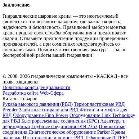
Заключение.
Гидравлические шаровые краны — это неотъемлемый
элемент систем высокого давления, где важна скорость,
надежность и безопасность. Правильный выбор и монтаж
крана продлят срок службы оборудования и предотвратят
аварии. Отдавайте предпочтение продукции проверенных
производителей, а при сомнениях консультируйтесь со
специалистами. Помните: качественная арматура — залог
бесперебойной работы вашей гидравлики!
© 2008–2026 гидравлические компоненты «КАСКАД» все
права защищены
Политика конфиденциальности
Разработка сайта Web-Сфера
Каталог товаров
Рукава высокого давления (РВД)
Термопластиковые РВД
Premier
Защитные спирали для РВД
Фитинги и муфты для
РВД
Оборудование Finn-Power
Оборудование Link Technology
для РВД
Быстроразъемные соединения (БРС)
Адаптеры и
переходники
Трубные соединения DIN 2353
Поворотные
соединения
Диагностическое оборудование Parker
Краны
шаровые
Изготовление и ремонт РВД
Тефлоновые (PTFE)