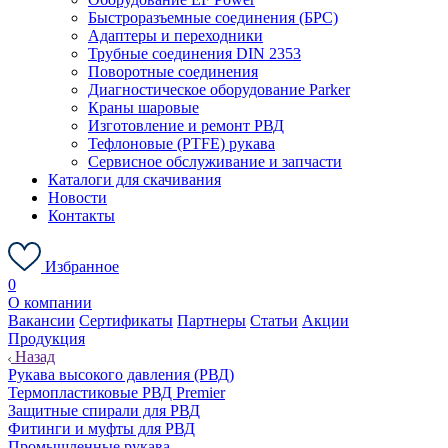
Быстроразъемные соединения (БРС)
Адаптеры и переходники
Трубные соединения DIN 2353
Поворотные соединения
Диагностическое оборудование Parker
Краны шаровые
Изготовление и ремонт РВД
Тефлоновые (PTFE) рукава
Сервисное обслуживание и запчасти
Каталоги для скачивания
Новости
Контакты
Избранное
0
О компании
Вакансии
Сертификаты
Партнеры
Статьи
Акции
Продукция
Назад
Рукава высокого давления (РВД)
Термопластиковые РВД Premier
Защитные спирали для РВД
Фитинги и муфты для РВД
Промышленные рукава