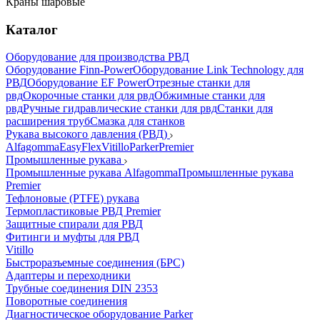
Краны шаровые
Каталог
Оборудование для производства РВД
Оборудование Finn-Power
Оборудование Link Technology для
РВД
Оборудование EF Power
Отрезные станки для
рвд
Окорочные станки для рвд
Обжимные станки для
рвд
Ручные гидравлические станки для рвд
Станки для
расширения труб
Смазка для станков
Рукава высокого давления (РВД)
Alfagomma
EasyFlex
Vitillo
Parker
Premier
Промышленные рукава
Промышленные рукава Alfagomma
Промышленные рукава
Premier
Тефлоновые (PTFE) рукава
Термопластиковые РВД Premier
Защитные спирали для РВД
Фитинги и муфты для РВД
Vitillo
Быстроразъемные соединения (БРС)
Адаптеры и переходники
Трубные соединения DIN 2353
Поворотные соединения
Диагностическое оборудование Parker