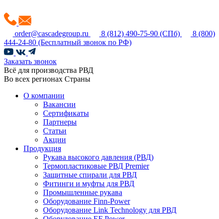
order@cascadegroup.ru
8 (812) 490-75-90
(СПб)
8 (800)
444-24-80
(Бесплатный звонок по РФ)
Заказать звонок
Всё для производства РВД
Во всех регионах Страны
О компании
Вакансии
Сертификаты
Партнеры
Статьи
Акции
Продукция
Рукава высокого давления (РВД)
Термопластиковые РВД Premier
Защитные спирали для РВД
Фитинги и муфты для РВД
Промышленные рукава
Оборудование Finn-Power
Оборудование Link Technology для РВД
Оборудование EF Power