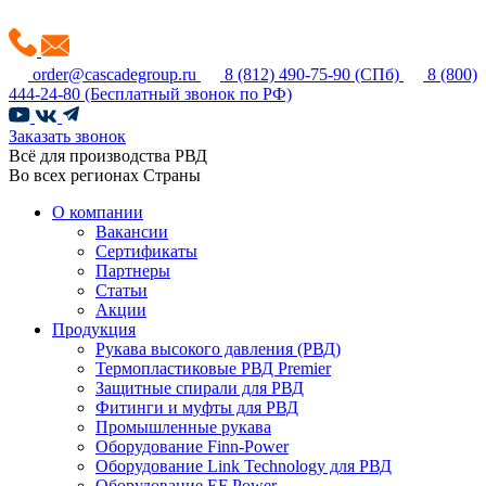
order@cascadegroup.ru
8 (812) 490-75-90
(СПб)
8 (800)
444-24-80
(Бесплатный звонок по РФ)
Заказать звонок
Всё для производства РВД
Во всех регионах Страны
О компании
Вакансии
Сертификаты
Партнеры
Статьи
Акции
Продукция
Рукава высокого давления (РВД)
Термопластиковые РВД Premier
Защитные спирали для РВД
Фитинги и муфты для РВД
Промышленные рукава
Оборудование Finn-Power
Оборудование Link Technology для РВД
Оборудование EF Power