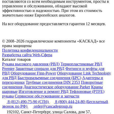
поставляются со всем необходимым инструментом, просты в
управлении и обслуживании, обладают высокой
эффективностью и надежностью. При этом их стоимость
значительно ниже Европейских аналогов.
На все оборудование предоставляется гарантия 12 месяцев.
© 2008–2026 гидравлические компоненты «КАСКАД» все
права защищены
Политика конфиденциальности
Разработка сайта Web-Сфера
Каталог товаров
Рукава высокого давления (РВД)
Термопластиковые РВД
Premier
Защитные спирали для РВД
Фитинги и муфты для
РВД
Оборудование Finn-Power
Оборудование Link Technology
для РВД
Быстроразъемные соединения (БРС)
Адаптеры и
переходники
Трубные соединения DIN 2353
Поворотные
соединения
Диагностическое оборудование Parker
Краны
шаровые
Изготовление и ремонт РВД
Тефлоновые (PTFE)
рукава
Сервисное обслуживание и запчасти
8 (812) 490-75-90
(СПб)
8 (800) 444-24-80
(Бесплатный
звонок по РФ)
order@cascadegroup.ru
192102, Санкт-Петербург, улица Салова, дом 57,