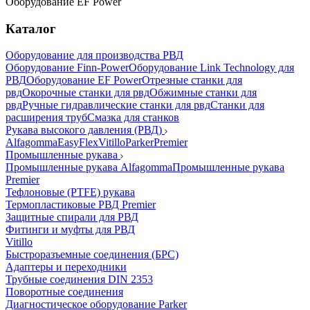
Оборудование EF Power
Каталог
Оборудование для производства РВД
Оборудование Finn-Power
Оборудование Link Technology для
РВД
Оборудование EF Power
Отрезные станки для
рвд
Окорочные станки для рвд
Обжимные станки для
рвд
Ручные гидравлические станки для рвд
Станки для
расширения труб
Смазка для станков
Рукава высокого давления (РВД)
Alfagomma
EasyFlex
Vitillo
Parker
Premier
Промышленные рукава
Промышленные рукава Alfagomma
Промышленные рукава
Premier
Тефлоновые (PTFE) рукава
Термопластиковые РВД Premier
Защитные спирали для РВД
Фитинги и муфты для РВД
Vitillo
Быстроразъемные соединения (БРС)
Адаптеры и переходники
Трубные соединения DIN 2353
Поворотные соединения
Диагностическое оборудование Parker