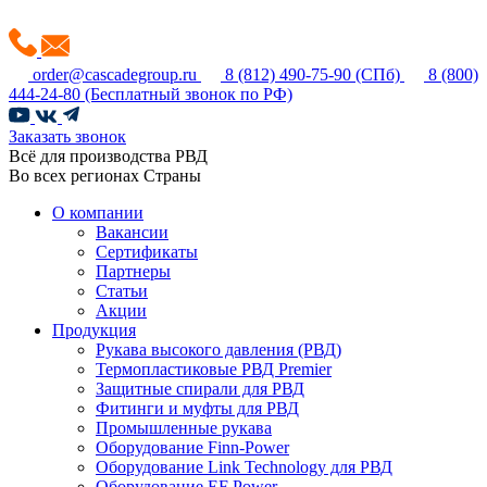
order@cascadegroup.ru
8 (812) 490-75-90
(СПб)
8 (800)
444-24-80
(Бесплатный звонок по РФ)
Заказать звонок
Всё для производства РВД
Во всех регионах Страны
О компании
Вакансии
Сертификаты
Партнеры
Статьи
Акции
Продукция
Рукава высокого давления (РВД)
Термопластиковые РВД Premier
Защитные спирали для РВД
Фитинги и муфты для РВД
Промышленные рукава
Оборудование Finn-Power
Оборудование Link Technology для РВД
Оборудование EF Power