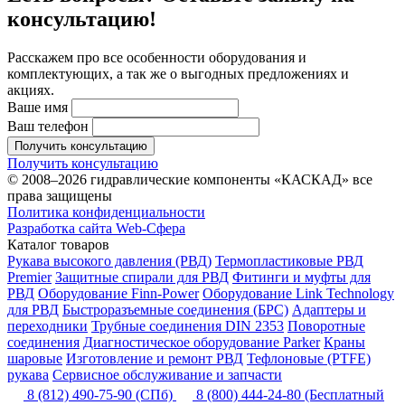
консультацию!
Расскажем про все особенности оборудования и
комплектующих, а так же о выгодных предложениях и
акциях.
Ваше имя
Ваш телефон
Получить консультацию
Получить консультацию
© 2008–2026 гидравлические компоненты «КАСКАД» все
права защищены
Политика конфиденциальности
Разработка сайта Web-Сфера
Каталог товаров
Рукава высокого давления (РВД)
Термопластиковые РВД
Premier
Защитные спирали для РВД
Фитинги и муфты для
РВД
Оборудование Finn-Power
Оборудование Link Technology
для РВД
Быстроразъемные соединения (БРС)
Адаптеры и
переходники
Трубные соединения DIN 2353
Поворотные
соединения
Диагностическое оборудование Parker
Краны
шаровые
Изготовление и ремонт РВД
Тефлоновые (PTFE)
рукава
Сервисное обслуживание и запчасти
8 (812) 490-75-90
(СПб)
8 (800) 444-24-80
(Бесплатный