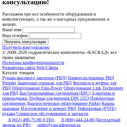
консультацию!
Расскажем про все особенности оборудования и
комплектующих, а так же о выгодных предложениях и
акциях.
Ваше имя
Ваш телефон
Получить консультацию
Получить консультацию
© 2008–2026 гидравлические компоненты «КАСКАД» все
права защищены
Политика конфиденциальности
Разработка сайта Web-Сфера
Каталог товаров
Рукава высокого давления (РВД)
Термопластиковые РВД
Premier
Защитные спирали для РВД
Фитинги и муфты для
РВД
Оборудование Finn-Power
Оборудование Link Technology
для РВД
Быстроразъемные соединения (БРС)
Адаптеры и
переходники
Трубные соединения DIN 2353
Поворотные
соединения
Диагностическое оборудование Parker
Краны
шаровые
Изготовление и ремонт РВД
Тефлоновые (PTFE)
рукава
Сервисное обслуживание и запчасти
8 (812) 490-75-90
(СПб)
8 (800) 444-24-80
(Бесплатный
звонок по РФ)
order@cascadegroup.ru