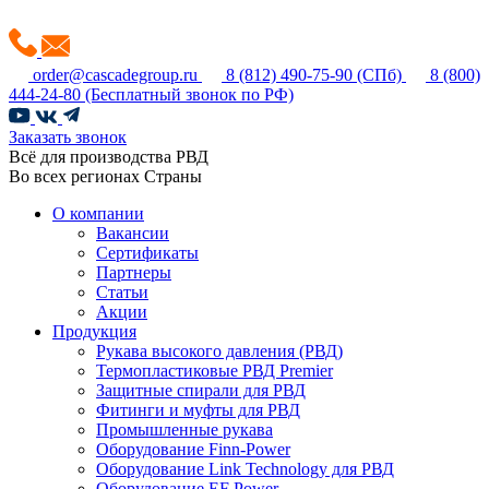
order@cascadegroup.ru
8 (812) 490-75-90
(СПб)
8 (800)
444-24-80
(Бесплатный звонок по РФ)
Заказать звонок
Всё для производства РВД
Во всех регионах Страны
О компании
Вакансии
Сертификаты
Партнеры
Статьи
Акции
Продукция
Рукава высокого давления (РВД)
Термопластиковые РВД Premier
Защитные спирали для РВД
Фитинги и муфты для РВД
Промышленные рукава
Оборудование Finn-Power
Оборудование Link Technology для РВД
Оборудование EF Power