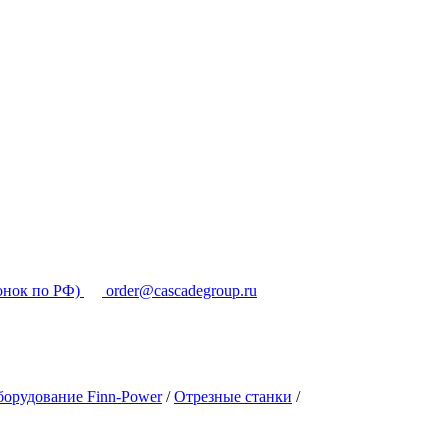
онок по РФ)
order@cascadegroup.ru
орудование Finn-Power
/
Отрезные станки
/