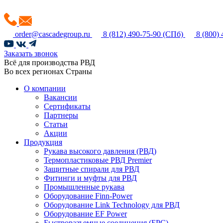
order@cascadegroup.ru
8 (812) 490-75-90
(СПб)
8 (800)
Заказать звонок
Всё для производства РВД
Во всех регионах Страны
О компании
Вакансии
Сертификаты
Партнеры
Статьи
Акции
Продукция
Рукава высокого давления (РВД)
Термопластиковые РВД Premier
Защитные спирали для РВД
Фитинги и муфты для РВД
Промышленные рукава
Оборудование Finn-Power
Оборудование Link Technology для РВД
Оборудование EF Power
Быстроразъемные соединения (БРС)