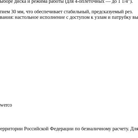
ыборе диска и режима работы (для 4-оплёточных — до 1 1/4").
тием 30 мм, что обеспечивает стабильный, предсказуемый рез.
вания: настольное исполнение с доступом к узлам и патрубку в
owerco
ерритории Российской Федерации по безналичному расчету. Для