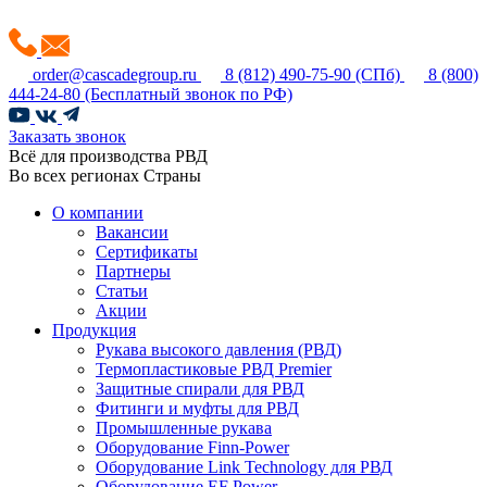
order@cascadegroup.ru
8 (812) 490-75-90
(СПб)
8 (800)
444-24-80
(Бесплатный звонок по РФ)
Заказать звонок
Всё для производства РВД
Во всех регионах Страны
О компании
Вакансии
Сертификаты
Партнеры
Статьи
Акции
Продукция
Рукава высокого давления (РВД)
Термопластиковые РВД Premier
Защитные спирали для РВД
Фитинги и муфты для РВД
Промышленные рукава
Оборудование Finn-Power
Оборудование Link Technology для РВД
Оборудование EF Power