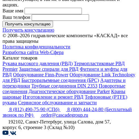
акциях.
Ваше имя
Ваш телефон
Получить консультацию
Получить консультацию
© 2008–2026 гидравлические компоненты «КАСКАД» все
права защищены
Политика конфиденциальности
Разработка сайта Web-Сфера
Каталог товаров
Рукава высокого давления (РВД)
Термопластиковые РВД
Premier
Защитные спирали для РВД
Фитинги и муфты для
РВД
Оборудование Finn-Power
Оборудование Link Technology
для РВД
Быстроразъемные соединения (БРС)
Адаптеры и
переходники
Трубные соединения DIN 2353
Поворотные
соединения
Диагностическое оборудование Parker
Краны
шаровые
Изготовление и ремонт РВД
Тефлоновые (PTFE)
рукава
Сервисное обслуживание и запчасти
8 (812) 490-75-90
(СПб)
8 (800) 444-24-80
(Бесплатный
звонок по РФ)
order@cascadegroup.ru
192102, Санкт-Петербург, улица Салова, дом 57,
корпус 6, строение 3 (Склад №10)