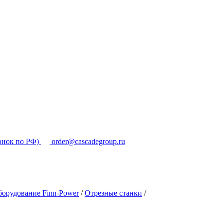
онок по РФ)
order@cascadegroup.ru
орудование Finn-Power
/
Отрезные станки
/