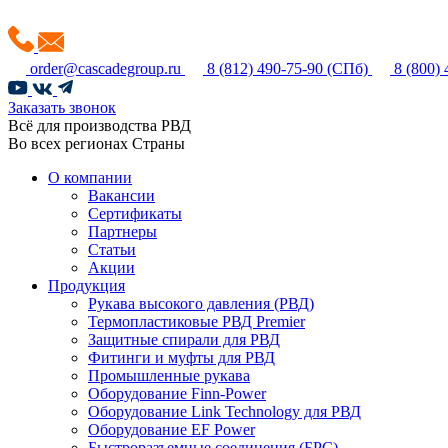
order@cascadegroup.ru
8 (812) 490-75-90
(СПб)
8 (800)
Заказать звонок
Всё для производства РВД
Во всех регионах Страны
О компании
Вакансии
Сертификаты
Партнеры
Статьи
Акции
Продукция
Рукава высокого давления (РВД)
Термопластиковые РВД Premier
Защитные спирали для РВД
Фитинги и муфты для РВД
Промышленные рукава
Оборудование Finn-Power
Оборудование Link Technology для РВД
Оборудование EF Power
Быстроразъемные соединения (БРС)