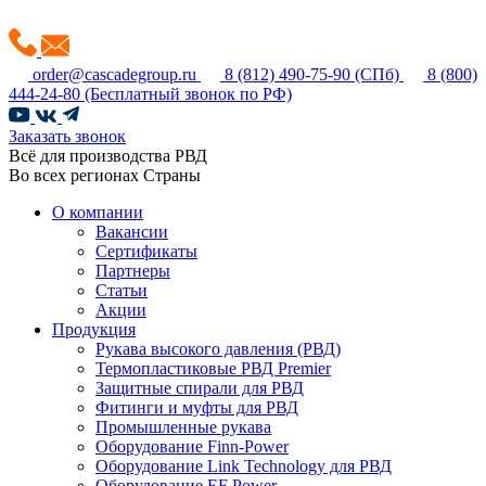
order@cascadegroup.ru
8 (812) 490-75-90
(СПб)
8 (800)
444-24-80
(Бесплатный звонок по РФ)
Заказать звонок
Всё для производства РВД
Во всех регионах Страны
О компании
Вакансии
Сертификаты
Партнеры
Статьи
Акции
Продукция
Рукава высокого давления (РВД)
Термопластиковые РВД Premier
Защитные спирали для РВД
Фитинги и муфты для РВД
Промышленные рукава
Оборудование Finn-Power
Оборудование Link Technology для РВД
Оборудование EF Power