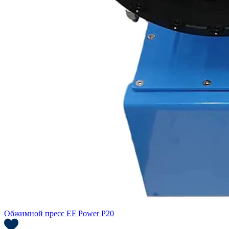
Обжимной пресс EF Power P20