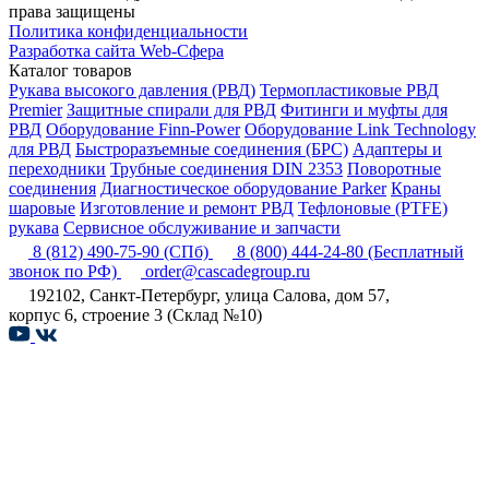
права защищены
Политика конфиденциальности
Разработка сайта Web-Сфера
Каталог товаров
Рукава высокого давления (РВД)
Термопластиковые РВД
Premier
Защитные спирали для РВД
Фитинги и муфты для
РВД
Оборудование Finn-Power
Оборудование Link Technology
для РВД
Быстроразъемные соединения (БРС)
Адаптеры и
переходники
Трубные соединения DIN 2353
Поворотные
соединения
Диагностическое оборудование Parker
Краны
шаровые
Изготовление и ремонт РВД
Тефлоновые (PTFE)
рукава
Сервисное обслуживание и запчасти
8 (812) 490-75-90
(СПб)
8 (800) 444-24-80
(Бесплатный
звонок по РФ)
order@cascadegroup.ru
192102, Санкт-Петербург, улица Салова, дом 57,
корпус 6, строение 3 (Склад №10)