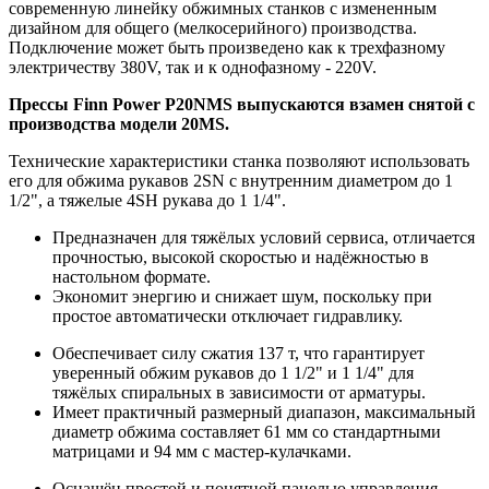
современную линейку обжимных станков с измененным
дизайном для общего (мелкосерийного) производства.
Подключение может быть произведено как к трехфазному
электричеству 380V, так и к однофазному - 220V.
Прессы Finn Power P20NMS выпускаются взамен снятой с
производства модели 20MS.
Технические характеристики станка позволяют использовать
его для обжима рукавов 2SN с внутренним диаметром до 1
1/2", а тяжелые 4SH рукава до 1 1/4".
Предназначен для тяжёлых условий сервиса, отличается
прочностью, высокой скоростью и надёжностью в
настольном формате.
Экономит энергию и снижает шум, поскольку при
простое автоматически отключает гидравлику.
Обеспечивает силу сжатия 137 т, что гарантирует
уверенный обжим рукавов до 1 1/2" и 1 1/4" для
тяжёлых спиральных в зависимости от арматуры.
Имеет практичный размерный диапазон, максимальный
диаметр обжима составляет 61 мм со стандартными
матрицами и 94 мм с мастер-кулачками.
Оснащён простой и понятной панелью управления,