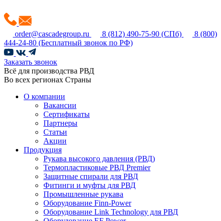
order@cascadegroup.ru
8 (812) 490-75-90
(СПб)
8 (800)
444-24-80
(Бесплатный звонок по РФ)
Заказать звонок
Всё для производства РВД
Во всех регионах Страны
О компании
Вакансии
Сертификаты
Партнеры
Статьи
Акции
Продукция
Рукава высокого давления (РВД)
Термопластиковые РВД Premier
Защитные спирали для РВД
Фитинги и муфты для РВД
Промышленные рукава
Оборудование Finn-Power
Оборудование Link Technology для РВД
Оборудование EF Power