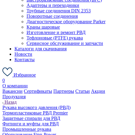
Адаптеры и переходники
Трубные соединения DIN 2353
Поворотные соединения
Диагностическое оборудование Parker
Краны шаровые
Изготовление и ремонт РВД
Тефлоновые (PTFE) рукава
Сервисное обслуживание и запчасти
Каталоги для скачивания
Новости
Контакты
Избранное
0
О компании
Вакансии
Сертификаты
Партнеры
Статьи
Акции
Продукция
Назад
Рукава высокого давления (РВД)
Термопластиковые РВД Premier
Защитные спирали для РВД
Фитинги и муфты для РВД
Промышленные рукава
Оборудование Finn-Power