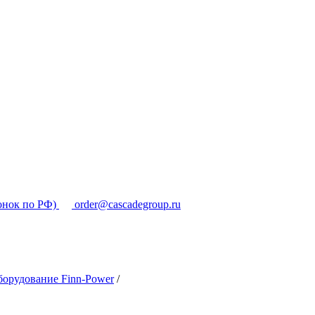
онок по РФ)
order@cascadegroup.ru
орудование Finn-Power
/