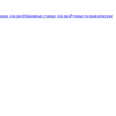
анки для рвд
Обжимные станки для рвд
Ручные гидравлические