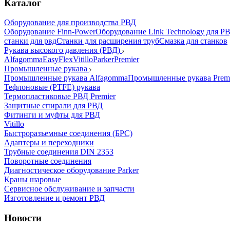
Каталог
Оборудование для производства РВД
Оборудование Finn-Power
Оборудование Link Technology для Р
станки для рвд
Станки для расширения труб
Смазка для станков
Рукава высокого давления (РВД)
Alfagomma
EasyFlex
Vitillo
Parker
Premier
Промышленные рукава
Промышленные рукава Alfagomma
Промышленные рукава Prem
Тефлоновые (PTFE) рукава
Термопластиковые РВД Premier
Защитные спирали для РВД
Фитинги и муфты для РВД
Vitillo
Быстроразъемные соединения (БРС)
Адаптеры и переходники
Трубные соединения DIN 2353
Поворотные соединения
Диагностическое оборудование Parker
Краны шаровые
Сервисное обслуживание и запчасти
Изготовление и ремонт РВД
Новости