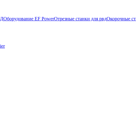
ВД
Оборудование EF Power
Отрезные станки для рвд
Окорочные ст
ier