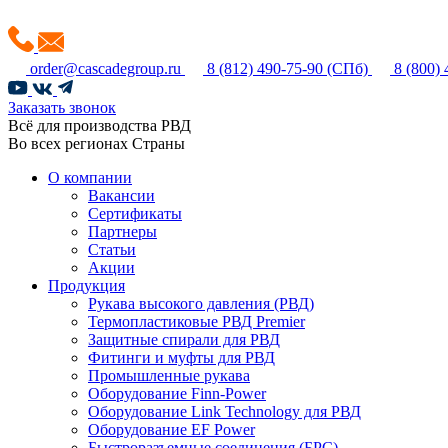
order@cascadegroup.ru
8 (812) 490-75-90
(СПб)
8 (800)
Заказать звонок
Всё для производства РВД
Во всех регионах Страны
О компании
Вакансии
Сертификаты
Партнеры
Статьи
Акции
Продукция
Рукава высокого давления (РВД)
Термопластиковые РВД Premier
Защитные спирали для РВД
Фитинги и муфты для РВД
Промышленные рукава
Оборудование Finn-Power
Оборудование Link Technology для РВД
Оборудование EF Power
Быстроразъемные соединения (БРС)