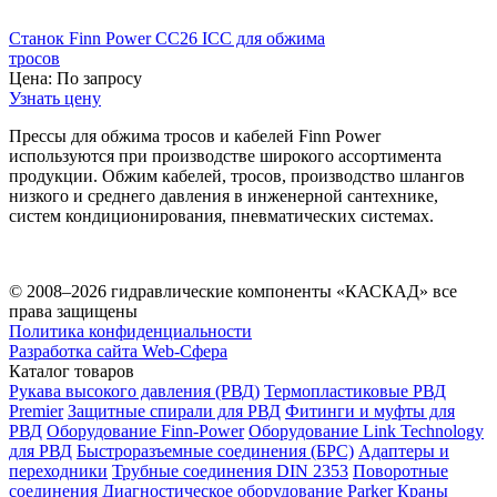
Станок Finn Power CC26 ICC для обжима
тросов
Цена:
По запросу
Узнать цену
Прессы для обжима тросов и кабелей Finn Power
используются при производстве широкого ассортимента
продукции. Обжим кабелей, тросов, производство шлангов
низкого и среднего давления в инженерной сантехнике,
систем кондиционирования, пневматических системах.
© 2008–2026 гидравлические компоненты «КАСКАД» все
права защищены
Политика конфиденциальности
Разработка сайта Web-Сфера
Каталог товаров
Рукава высокого давления (РВД)
Термопластиковые РВД
Premier
Защитные спирали для РВД
Фитинги и муфты для
РВД
Оборудование Finn-Power
Оборудование Link Technology
для РВД
Быстроразъемные соединения (БРС)
Адаптеры и
переходники
Трубные соединения DIN 2353
Поворотные
соединения
Диагностическое оборудование Parker
Краны