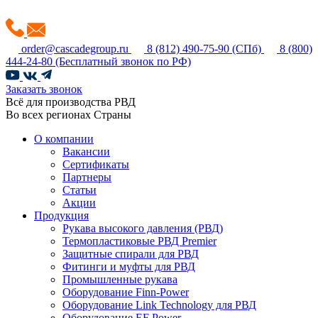
order@cascadegroup.ru
8 (812) 490-75-90
(СПб)
8 (800)
444-24-80
(Бесплатный звонок по РФ)
Заказать звонок
Всё для производства РВД
Во всех регионах Страны
О компании
Вакансии
Сертификаты
Партнеры
Статьи
Акции
Продукция
Рукава высокого давления (РВД)
Термопластиковые РВД Premier
Защитные спирали для РВД
Фитинги и муфты для РВД
Промышленные рукава
Оборудование Finn-Power
Оборудование Link Technology для РВД
Оборудование EF Power