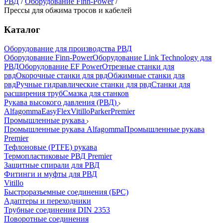
РВД
/
Оборудование Finn-Power
/
Прессы для обжима тросов и кабелей
Каталог
Оборудование для производства РВД
Оборудование Finn-Power
Оборудование Link Technology для
РВД
Оборудование EF Power
Отрезные станки для
рвд
Окорочные станки для рвд
Обжимные станки для
рвд
Ручные гидравлические станки для рвд
Станки для
расширения труб
Смазка для станков
Рукава высокого давления (РВД)
Alfagomma
EasyFlex
Vitillo
Parker
Premier
Промышленные рукава
Промышленные рукава Alfagomma
Промышленные рукава
Premier
Тефлоновые (PTFE) рукава
Термопластиковые РВД Premier
Защитные спирали для РВД
Фитинги и муфты для РВД
Vitillo
Быстроразъемные соединения (БРС)
Адаптеры и переходники
Трубные соединения DIN 2353
Поворотные соединения