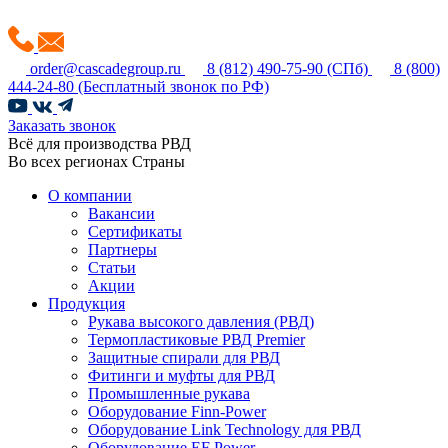
order@cascadegroup.ru
8 (812) 490-75-90
(СПб)
8 (800)
444-24-80
(Бесплатный звонок по РФ)
Заказать звонок
Всё для производства РВД
Во всех регионах Страны
О компании
Вакансии
Сертификаты
Партнеры
Статьи
Акции
Продукция
Рукава высокого давления (РВД)
Термопластиковые РВД Premier
Защитные спирали для РВД
Фитинги и муфты для РВД
Промышленные рукава
Оборудование Finn-Power
Оборудование Link Technology для РВД
Оборудование EF Power