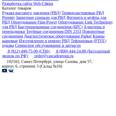
Разработка сайта Web-Сфера
Каталог товаров
Рукава высокого давления (РВД)
Термопластиковые РВД
Premier
Защитные спирали для РВД
Фитинги и муфты для
РВД
Оборудование Finn-Power
Оборудование Link Technology
для РВД
Быстроразъемные соединения (БРС)
Адаптеры и
переходники
Трубные соединения DIN 2353
Поворотные
соединения
Диагностическое оборудование Parker
Краны
шаровые
Изготовление и ремонт РВД
Тефлоновые (PTFE)
рукава
Сервисное обслуживание и запчасти
8 (812) 490-75-90
(СПб)
8 (800) 444-24-80
(Бесплатный
звонок по РФ)
order@cascadegroup.ru
192102, Санкт-Петербург, улица Салова, дом 57,
корпус 6, строение 3 (Склад №10)