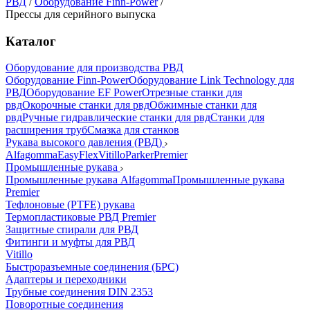
РВД
/
Оборудование Finn-Power
/
Прессы для серийного выпуска
Каталог
Оборудование для производства РВД
Оборудование Finn-Power
Оборудование Link Technology для
РВД
Оборудование EF Power
Отрезные станки для
рвд
Окорочные станки для рвд
Обжимные станки для
рвд
Ручные гидравлические станки для рвд
Станки для
расширения труб
Смазка для станков
Рукава высокого давления (РВД)
Alfagomma
EasyFlex
Vitillo
Parker
Premier
Промышленные рукава
Промышленные рукава Alfagomma
Промышленные рукава
Premier
Тефлоновые (PTFE) рукава
Термопластиковые РВД Premier
Защитные спирали для РВД
Фитинги и муфты для РВД
Vitillo
Быстроразъемные соединения (БРС)
Адаптеры и переходники
Трубные соединения DIN 2353
Поворотные соединения