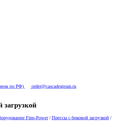
онок по РФ)
order@cascadegroup.ru
й загрузкой
орудование Finn-Power
/
Прессы с боковой загрузкой
/