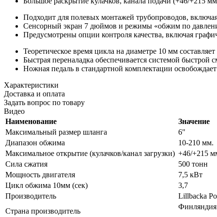
Большое раскрытие кулачков, канала подачи (+46/+215 м
Подходит для полевых монтажей трубопроводов, включая
Сенсорный экран 7 дюймов и режимы «обжим по давлени
Предусмотрены опции контроля качества, включая графич
Теоретическое время цикла на диаметре 10 мм составляет
Быстрая переналадка обеспечивается системой быстрой см
Ножная педаль в стандартной комплектации освобождает
Характеристики
Доставка и оплата
Задать вопрос по товару
Видео
Наименование
Значение
Максимальный размер шланга
6"
Диапазон обжима
10-210 мм.
Максимальное открытие (кулачков/канал загрузки)
+46/+215 м
Сила сжатия
500 тонн
Мощность двигателя
7,5 кВт
Цикл обжима 10мм (сек)
3,7
Производитель
Lillbacka P
Финляндия
Страна производитель