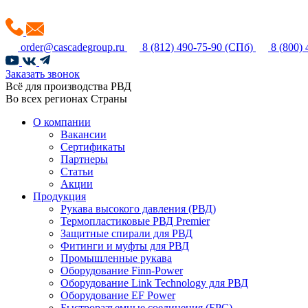
order@cascadegroup.ru
8 (812) 490-75-90
(СПб)
8 (800)
Заказать звонок
Всё для производства РВД
Во всех регионах Страны
О компании
Вакансии
Сертификаты
Партнеры
Статьи
Акции
Продукция
Рукава высокого давления (РВД)
Термопластиковые РВД Premier
Защитные спирали для РВД
Фитинги и муфты для РВД
Промышленные рукава
Оборудование Finn-Power
Оборудование Link Technology для РВД
Оборудование EF Power
Быстроразъемные соединения (БРС)