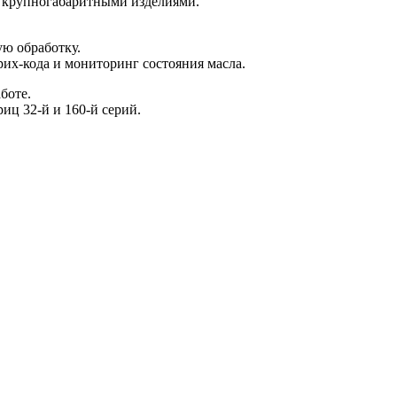
с крупногабаритными изделиями.
ю обработку.
рих-кода и мониторинг состояния масла.
боте.
иц 32-й и 160-й серий.