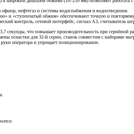
м) и широкий диапазон обжима (10–210 мм) позволяют работать 
 офшор, нефтегаз и системы водоснабжения и водоотведения.
ю» и «ступенчатый обжим» обеспечивают точную и повторяему
еский контроль, сетевой интерфейс, сигнал A3, считыватель шт
 3,7 секунды, что повышает производительность при серийной ра
ены оснастки для 32-й серии, станок совместим с наборами матр
 руки оператора и упрощает позиционирование.
м.
owerco