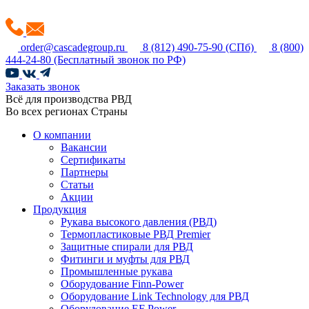
order@cascadegroup.ru
8 (812) 490-75-90
(СПб)
8 (800)
444-24-80
(Бесплатный звонок по РФ)
Заказать звонок
Всё для производства РВД
Во всех регионах Страны
О компании
Вакансии
Сертификаты
Партнеры
Статьи
Акции
Продукция
Рукава высокого давления (РВД)
Термопластиковые РВД Premier
Защитные спирали для РВД
Фитинги и муфты для РВД
Промышленные рукава
Оборудование Finn-Power
Оборудование Link Technology для РВД
Оборудование EF Power