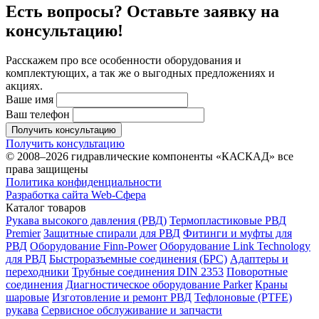
Есть вопросы? Оставьте заявку на
консультацию!
Расскажем про все особенности оборудования и
комплектующих, а так же о выгодных предложениях и
акциях.
Ваше имя
Ваш телефон
Получить консультацию
Получить консультацию
© 2008–2026 гидравлические компоненты «КАСКАД» все
права защищены
Политика конфиденциальности
Разработка сайта Web-Сфера
Каталог товаров
Рукава высокого давления (РВД)
Термопластиковые РВД
Premier
Защитные спирали для РВД
Фитинги и муфты для
РВД
Оборудование Finn-Power
Оборудование Link Technology
для РВД
Быстроразъемные соединения (БРС)
Адаптеры и
переходники
Трубные соединения DIN 2353
Поворотные
соединения
Диагностическое оборудование Parker
Краны
шаровые
Изготовление и ремонт РВД
Тефлоновые (PTFE)
рукава
Сервисное обслуживание и запчасти