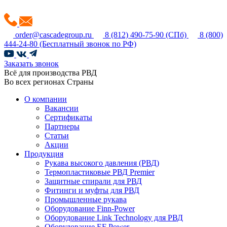
order@cascadegroup.ru
8 (812) 490-75-90
(СПб)
8 (800)
444-24-80
(Бесплатный звонок по РФ)
Заказать звонок
Всё для производства РВД
Во всех регионах Страны
О компании
Вакансии
Сертификаты
Партнеры
Статьи
Акции
Продукция
Рукава высокого давления (РВД)
Термопластиковые РВД Premier
Защитные спирали для РВД
Фитинги и муфты для РВД
Промышленные рукава
Оборудование Finn-Power
Оборудование Link Technology для РВД
Оборудование EF Power