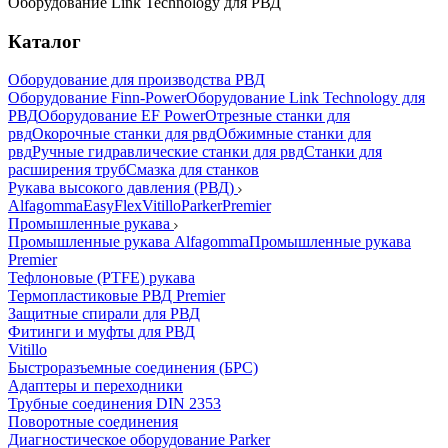
Оборудование Link Technology для РВД
Каталог
Оборудование для производства РВД
Оборудование Finn-Power
Оборудование Link Technology для
РВД
Оборудование EF Power
Отрезные станки для
рвд
Окорочные станки для рвд
Обжимные станки для
рвд
Ручные гидравлические станки для рвд
Станки для
расширения труб
Смазка для станков
Рукава высокого давления (РВД)
Alfagomma
EasyFlex
Vitillo
Parker
Premier
Промышленные рукава
Промышленные рукава Alfagomma
Промышленные рукава
Premier
Тефлоновые (PTFE) рукава
Термопластиковые РВД Premier
Защитные спирали для РВД
Фитинги и муфты для РВД
Vitillo
Быстроразъемные соединения (БРС)
Адаптеры и переходники
Трубные соединения DIN 2353
Поворотные соединения
Диагностическое оборудование Parker