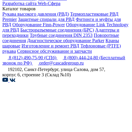
Разработка сайта Web-Сфера
Каталог товаров
Рукава высокого давления (РВД)
Термопластиковые РВД
Premier
Защитные спирали для РВД
Фитинги и муфты для
РВД
Оборудование Finn-Power
Оборудование Link Technology
для РВД
Быстроразъемные соединения (БРС)
Адаптеры и
переходники
Трубные соединения DIN 2353
Поворотные
соединения
Диагностическое оборудование Parker
Краны
шаровые
Изготовление и ремонт РВД
Тефлоновые (PTFE)
рукава
Сервисное обслуживание и запчасти
8 (812) 490-75-90
(СПб)
8 (800) 444-24-80
(Бесплатный
звонок по РФ)
order@cascadegroup.ru
192102, Санкт-Петербург, улица Салова, дом 57,
корпус 6, строение 3 (Склад №10)