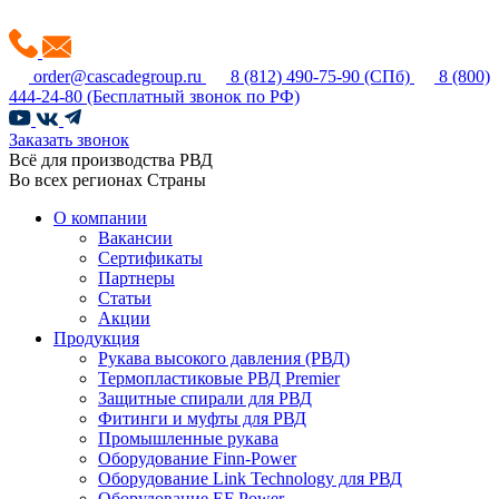
order@cascadegroup.ru
8 (812) 490-75-90
(СПб)
8 (800)
444-24-80
(Бесплатный звонок по РФ)
Заказать звонок
Всё для производства РВД
Во всех регионах Страны
О компании
Вакансии
Сертификаты
Партнеры
Статьи
Акции
Продукция
Рукава высокого давления (РВД)
Термопластиковые РВД Premier
Защитные спирали для РВД
Фитинги и муфты для РВД
Промышленные рукава
Оборудование Finn-Power
Оборудование Link Technology для РВД
Оборудование EF Power