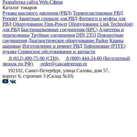
Разработка сайта Web-Сфера
Каталог товаров
Рукава высокого давления (РВД)
Термопластиковые РВД
Premier
Защитные спирали для РВД
Фитинги и муфты для
РВД
Оборудование Finn-Power
Оборудование Link Technology
для РВД
Быстроразъемные соединения (БРС)
Адаптеры и
переходники
Трубные соединения DIN 2353
Поворотные
соединения
Диагностическое оборудование Parker
Краны
шаровые
Изготовление и ремонт РВД
Тефлоновые (PTFE)
рукава
Сервисное обслуживание и запчасти
8 (812) 490-75-90
(СПб)
8 (800) 444-24-80
(Бесплатный
звонок по РФ)
order@cascadegroup.ru
192102, Санкт-Петербург, улица Салова, дом 57,
корпус 6, строение 3 (Склад №10)