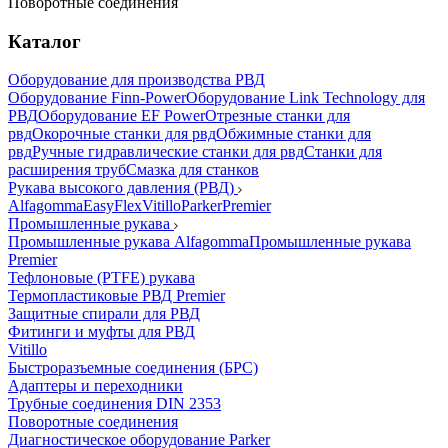
Поворотные соединения
Каталог
Оборудование для производства РВД
Оборудование Finn-Power
Оборудование Link Technology для
РВД
Оборудование EF Power
Отрезные станки для
рвд
Окорочные станки для рвд
Обжимные станки для
рвд
Ручные гидравлические станки для рвд
Станки для
расширения труб
Смазка для станков
Рукава высокого давления (РВД)
Alfagomma
EasyFlex
Vitillo
Parker
Premier
Промышленные рукава
Промышленные рукава Alfagomma
Промышленные рукава
Premier
Тефлоновые (PTFE) рукава
Термопластиковые РВД Premier
Защитные спирали для РВД
Фитинги и муфты для РВД
Vitillo
Быстроразъемные соединения (БРС)
Адаптеры и переходники
Трубные соединения DIN 2353
Поворотные соединения
Диагностическое оборудование Parker