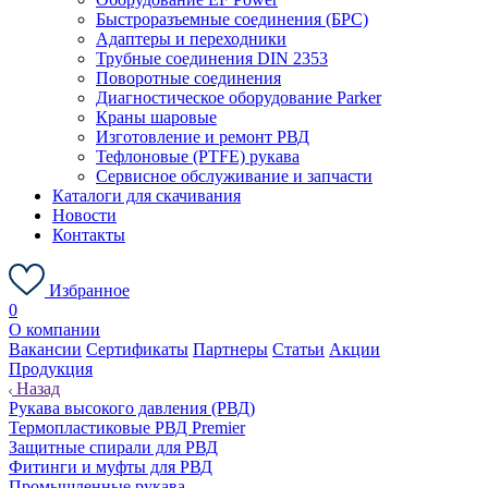
Быстроразъемные соединения (БРС)
Адаптеры и переходники
Трубные соединения DIN 2353
Поворотные соединения
Диагностическое оборудование Parker
Краны шаровые
Изготовление и ремонт РВД
Тефлоновые (PTFE) рукава
Сервисное обслуживание и запчасти
Каталоги для скачивания
Новости
Контакты
Избранное
0
О компании
Вакансии
Сертификаты
Партнеры
Статьи
Акции
Продукция
Назад
Рукава высокого давления (РВД)
Термопластиковые РВД Premier
Защитные спирали для РВД
Фитинги и муфты для РВД
Промышленные рукава