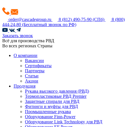
order@cascadegroup.ru
8 (812) 490-75-90
(СПб)
8 (800)
444-24-80
(Бесплатный звонок по РФ)
Заказать звонок
Всё для производства РВД
Во всех регионах Страны
О компании
Вакансии
Сертификаты
Партнеры
Статьи
Акции
Продукция
Рукава высокого давления (РВД)
Термопластиковые РВД Premier
Защитные спирали для РВД
Фитинги и муфты для РВД
Промышленные рукава
Оборудование Finn-Power
Оборудование Link Technology для РВД
Оборудование EF Power