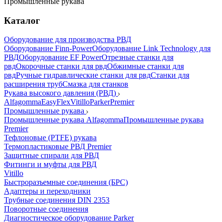
Промышленные рукава
Каталог
Оборудование для производства РВД
Оборудование Finn-Power
Оборудование Link Technology для
РВД
Оборудование EF Power
Отрезные станки для
рвд
Окорочные станки для рвд
Обжимные станки для
рвд
Ручные гидравлические станки для рвд
Станки для
расширения труб
Смазка для станков
Рукава высокого давления (РВД)
Alfagomma
EasyFlex
Vitillo
Parker
Premier
Промышленные рукава
Промышленные рукава Alfagomma
Промышленные рукава
Premier
Тефлоновые (PTFE) рукава
Термопластиковые РВД Premier
Защитные спирали для РВД
Фитинги и муфты для РВД
Vitillo
Быстроразъемные соединения (БРС)
Адаптеры и переходники
Трубные соединения DIN 2353
Поворотные соединения
Диагностическое оборудование Parker