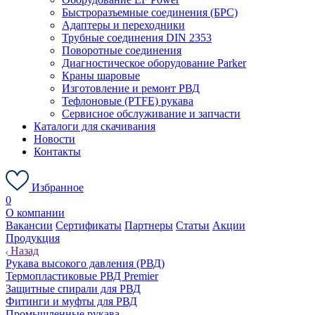
Быстроразъемные соединения (БРС)
Адаптеры и переходники
Трубные соединения DIN 2353
Поворотные соединения
Диагностическое оборудование Parker
Краны шаровые
Изготовление и ремонт РВД
Тефлоновые (PTFE) рукава
Сервисное обслуживание и запчасти
Каталоги для скачивания
Новости
Контакты
Избранное
0
О компании
Вакансии
Сертификаты
Партнеры
Статьи
Акции
Продукция
Назад
Рукава высокого давления (РВД)
Термопластиковые РВД Premier
Защитные спирали для РВД
Фитинги и муфты для РВД
Промышленные рукава