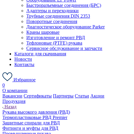
Быстроразъемные соединения (БРС)
Адаптеры и переходники
Трубные соединения DIN 2353
Поворотные соединения
Диагностическое оборудование Parker
Краны шаровые
Изготовление и ремонт РВД
Тефлоновые (PTFE) рукава
Сервисное обслуживание и запчасти
Каталоги для скачивания
Новости
Контакты
Избранное
0
О компании
Вакансии
Сертификаты
Партнеры
Статьи
Акции
Продукция
Назад
Рукава высокого давления (РВД)
Термопластиковые РВД Premier
Защитные спирали для РВД
Фитинги и муфты для РВД
Промышленные рукава