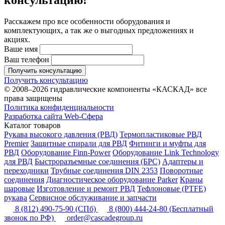
консультацию!
Расскажем про все особенности оборудования и
комплектующих, а так же о выгодных предложениях и
акциях.
Ваше имя
Ваш телефон
Получить консультацию
Получить консультацию
© 2008–2026 гидравлические компоненты «КАСКАД» все
права защищены
Политика конфиденциальности
Разработка сайта Web-Сфера
Каталог товаров
Рукава высокого давления (РВД)
Термопластиковые РВД
Premier
Защитные спирали для РВД
Фитинги и муфты для
РВД
Оборудование Finn-Power
Оборудование Link Technology
для РВД
Быстроразъемные соединения (БРС)
Адаптеры и
переходники
Трубные соединения DIN 2353
Поворотные
соединения
Диагностическое оборудование Parker
Краны
шаровые
Изготовление и ремонт РВД
Тефлоновые (PTFE)
рукава
Сервисное обслуживание и запчасти
8 (812) 490-75-90
(СПб)
8 (800) 444-24-80
(Бесплатный
звонок по РФ)
order@cascadegroup.ru