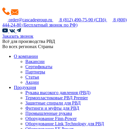
order@cascadegroup.ru
8 (812) 490-75-90
(СПб)
8 (800)
444-24-80
(Бесплатный звонок по РФ)
Заказать звонок
Всё для производства РВД
Во всех регионах Страны
О компании
Вакансии
Сертификаты
Партнеры
Статьи
Акции
Продукция
Рукава высокого давления (РВД)
Термопластиковые РВД Premier
Защитные спирали для РВД
Фитинги и муфты для РВД
Промышленные рукава
Оборудование Finn-Power
Оборудование Link Technology для РВД
Оборудование EF Power