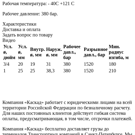
Рабочая температура: - 40С +121 С
Рабочее давление: 380 бар.
Характеристики
Доставка и оплата
Задать вопрос по товару
Видео
Усл.
Усл.
Рабочее
Мин.
Внутр.
Наруж.
Разрывное
ø,
ø,
давл.,
радиус
ø, мм
ø, мм
давл., бар
дюйм
мм
бар
изгиба, м
3/4
20
19
31
380
1520
180
1
25
25
38,3
380
1520
210
Компания «Каскад» работает с юридическими лицами на всей
территории Российской Федерации по безналичному расчету.
Для наших постоянных клиентов действует гибкая система
оплаты, предусматривающая, в том числе, отсрочки платежей.
Компания «Каскад» бесплатно доставляет грузы до
терминалов Транспортных компаний в Санкт-Петербурге. Мы