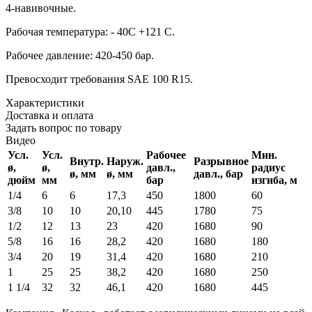
4-навивочные.
Рабочая температура: - 40С +121 С.
Рабочее давление: 420-450 бар.
Превосходит требования SAE 100 R15.
Характеристики
Доставка и оплата
Задать вопрос по товару
Видео
Усл.
Усл.
Рабочее
Мин.
Внутр.
Наруж.
Разрывное
ø,
ø,
давл.,
радиус
ø, мм
ø, мм
давл., бар
дюйм
мм
бар
изгиба, м
1/4
6
6
17,3
450
1800
60
3/8
10
10
20,10
445
1780
75
1/2
12
13
23
420
1680
90
5/8
16
16
28,2
420
1680
180
3/4
20
19
31,4
420
1680
210
1
25
25
38,2
420
1680
250
1 1/4
32
32
46,1
420
1680
445