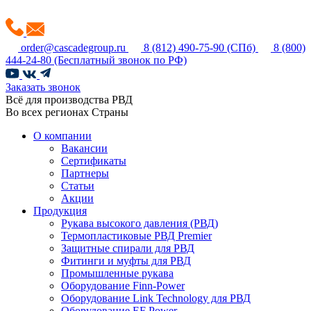
order@cascadegroup.ru
8 (812) 490-75-90
(СПб)
8 (800)
444-24-80
(Бесплатный звонок по РФ)
Заказать звонок
Всё для производства РВД
Во всех регионах Страны
О компании
Вакансии
Сертификаты
Партнеры
Статьи
Акции
Продукция
Рукава высокого давления (РВД)
Термопластиковые РВД Premier
Защитные спирали для РВД
Фитинги и муфты для РВД
Промышленные рукава
Оборудование Finn-Power
Оборудование Link Technology для РВД
Оборудование EF Power