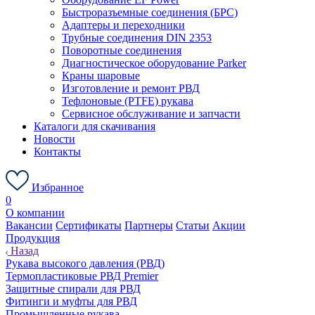
Быстроразъемные соединения (БРС)
Адаптеры и переходники
Трубные соединения DIN 2353
Поворотные соединения
Диагностическое оборудование Parker
Краны шаровые
Изготовление и ремонт РВД
Тефлоновые (PTFE) рукава
Сервисное обслуживание и запчасти
Каталоги для скачивания
Новости
Контакты
Избранное
0
О компании
Вакансии
Сертификаты
Партнеры
Статьи
Акции
Продукция
Назад
Рукава высокого давления (РВД)
Термопластиковые РВД Premier
Защитные спирали для РВД
Фитинги и муфты для РВД
Промышленные рукава