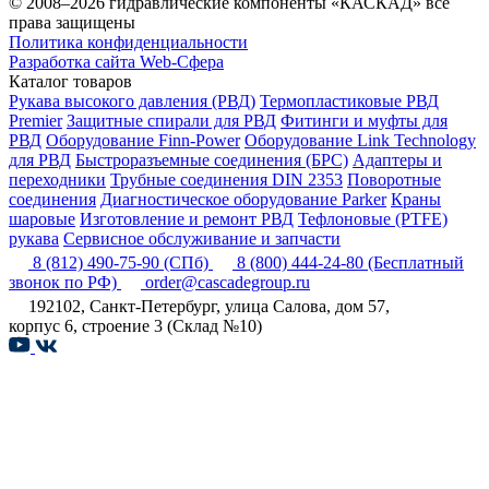
© 2008–2026 гидравлические компоненты «КАСКАД» все
права защищены
Политика конфиденциальности
Разработка сайта Web-Сфера
Каталог товаров
Рукава высокого давления (РВД)
Термопластиковые РВД
Premier
Защитные спирали для РВД
Фитинги и муфты для
РВД
Оборудование Finn-Power
Оборудование Link Technology
для РВД
Быстроразъемные соединения (БРС)
Адаптеры и
переходники
Трубные соединения DIN 2353
Поворотные
соединения
Диагностическое оборудование Parker
Краны
шаровые
Изготовление и ремонт РВД
Тефлоновые (PTFE)
рукава
Сервисное обслуживание и запчасти
8 (812) 490-75-90
(СПб)
8 (800) 444-24-80
(Бесплатный
звонок по РФ)
order@cascadegroup.ru
192102, Санкт-Петербург, улица Салова, дом 57,
корпус 6, строение 3 (Склад №10)