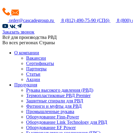
order@cascadegroup.ru
8 (812) 490-75-90
(СПб)
8 (800)
Заказать звонок
Всё для производства РВД
Во всех регионах Страны
О компании
Вакансии
Сертификаты
Партнеры
Статьи
Акции
Продукция
Рукава высокого давления (РВД)
Термопластиковые РВД Premier
Защитные спирали для РВД
Фитинги и муфты для РВД
Промышленные рукава
Оборудование Finn-Power
Оборудование Link Technology для РВД
Оборудование EF Power
Быстроразъемные соединения (БРС)