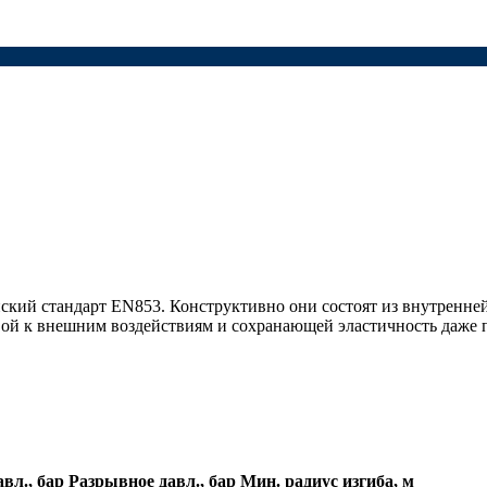
кий стандарт EN853. Конструктивно они состоят из внутренней
вой к внешним воздействиям и сохранающей эластичность даже 
авл., бар
Разрывное давл., бар
Мин. радиус изгиба, м