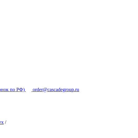
онок по РФ)
order@cascadegroup.ru
ex
/