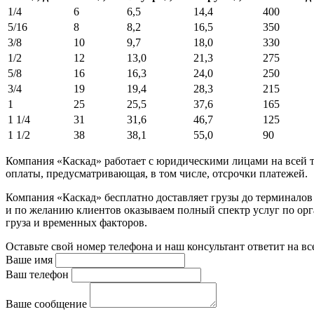
1/4
6
6,5
14,4
400
5/16
8
8,2
16,5
350
3/8
10
9,7
18,0
330
1/2
12
13,0
21,3
275
5/8
16
16,3
24,0
250
3/4
19
19,4
28,3
215
1
25
25,5
37,6
165
1 1/4
31
31,6
46,7
125
1 1/2
38
38,1
55,0
90
Компания «Каскад» работает с юридическими лицами на всей т
оплаты, предусматривающая, в том числе, отсрочки платежей.
Компания «Каскад» бесплатно доставляет грузы до терминало
и по желанию клиентов оказываем полный спектр услуг по орга
груза и временных факторов.
Оставьте свой номер телефона и наш консультант ответит на в
Ваше имя
Ваш телефон
Ваше сообщение