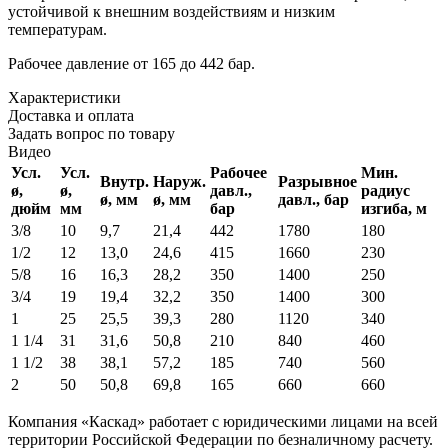
устойчивой к внешним воздействиям и низким
температурам.
Рабочее давление от 165 до 442 бар.
Характеристики
Доставка и оплата
Задать вопрос по товару
Видео
Усл.
Усл.
Рабочее
Мин.
Внутр.
Наруж.
Разрывное
ø,
ø,
давл.,
радиус
ø, мм
ø, мм
давл., бар
дюйм
мм
бар
изгиба, м
3/8
10
9,7
21,4
442
1780
180
1/2
12
13,0
24,6
415
1660
230
5/8
16
16,3
28,2
350
1400
250
3/4
19
19,4
32,2
350
1400
300
1
25
25,5
39,3
280
1120
340
1 1/4
31
31,6
50,8
210
840
460
1 1/2
38
38,1
57,2
185
740
560
2
50
50,8
69,8
165
660
660
Компания «Каскад» работает с юридическими лицами на всей
территории Российской Федерации по безналичному расчету.